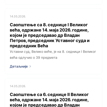
14.05.2026.
Саопштење са 8. седницe I Великог
већа, одржанe 14. маја 2026. године,
којoм је председавао др Владан
Петров, председник Уставног суда и
председник Већа
Уставни суд, Велико веће, је на 8. седници I Великог
већа одлучио о 39 предмета
Детаљније
14.05.2026.
Саопштење са 6. седницe II Великог
већа, одржанe 14. маја 2026. године,
којoм је председавао др Владан