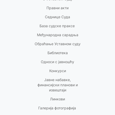
Правни акт
и
Седнице Суда
База судске праксе
Међународна сарадња
Обраћање Уставном суду
Библиотека
Односи с
јавношћу
Конкурси
Јавне набавке,
финансијски планови и
извештаји
Линкови
Галерија фотографија