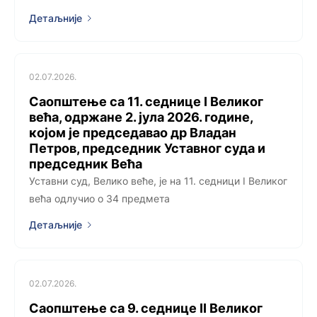
Детаљније
02.07.2026.
Саопштење са 11. седницe I Великог
већа, одржанe 2. јула 2026. године,
којoм је председавао др Владан
Петров, председник Уставног суда и
председник Већа
Уставни суд, Велико веће, је на 11. седници I Великог
већа одлучио о 34 предмета
Детаљније
02.07.2026.
Саопштење са 9. седницe II Великог