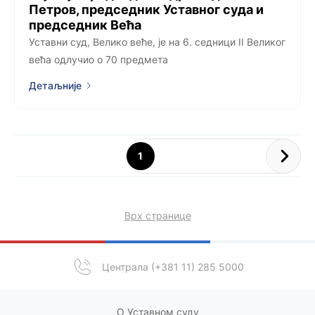
Петров, председник Уставног суда и
председник Већа
Уставни суд, Велико веће, је на 6. седници II Великог
већа одлучио о 70 предмета
Детаљније
1
Врх странице
Централа (+381 11) 285 5000
О Уставном суду