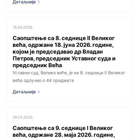
Детаљније
18.06.2026.
Саопштење са 8. седницe II Великог
већа, одржанe 18. јуна 2026. године,
којoм је председавао др Владан
Петров, председник Уставног суда и
председник Већа
Уставни суд, Велико веће, је на 8. седници II Великог
већа одлучио о 44 предмета
Детаљније
28.05.2026.
Саопштење са 9. седницe I Великог
већа, одржанe 28. маја 2026. године,