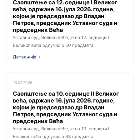
Саопштење са 12. седницe I Великог
већа, одржанe 16. јула 2026. године,
којoм је председавао др Владан
Петров, председник Уставног суда и
председник Већа
Уставни суд, Велико веће, је на 12. седници I
Великог већа одлучио о 50 предмета
Детаљније
16.07.2026.
Саопштење са 10. седницe II Великог
већа, одржанe 16. јула 2026. године,
којoм је председавао др Владан
Петров, председник Уставног суда и
председник Већа
Уставни суд, Велико веће, је на 10. седници II
Великог већа одлучио о 63 предмета