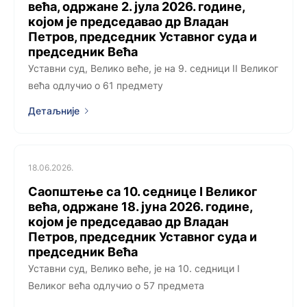
већа, одржанe 2. јула 2026. године,
којoм је председавао др Владан
Петров, председник Уставног суда и
председник Већа
Уставни суд, Велико веће, је на 9. седници II Великог
већа одлучио о 61 предмету
Детаљније
18.06.2026.
Саопштење са 10. седницe I Великог
већа, одржанe 18. јуна 2026. године,
којoм је председавао др Владан
Петров, председник Уставног суда и
председник Већа
Уставни суд, Велико веће, је на 10. седници I
Великог већа одлучио о 57 предмета