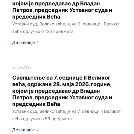
којoм је председавао др Владан
Петров, председник Уставног суда и
председник Већа
Уставни суд, Велико веће, је на 9. седници I Великог
већа одлучио о 126 предмета
Детаљније
28.05.2026.
Саопштење са 7. седницe II Великог
већа, одржанe 28. маја 2026. године,
којoм је председавао др Владан
Петров, председник Уставног суда и
председник Већа
Уставни суд, Велико веће, је на 7. седници II Великог
већа одлучио о 59 предмета
Детаљније