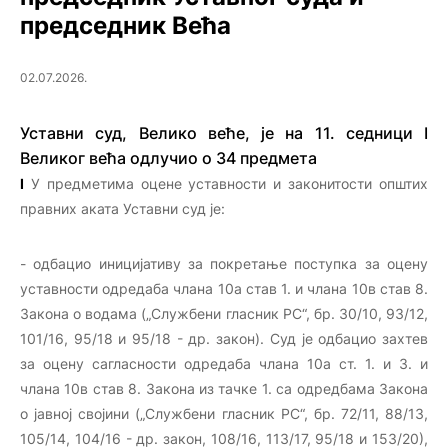
председник Већа
02.07.2026.
Уставни суд, Велико веће, је на 11. седници I
Великог већа одлучио о 34 предмета
I
У предметима оцене
уставности и законитости општих
правних аката Уставни суд је:
- одбацио иницијативу за покретање поступка за оцену
уставности одредаба члана 10а став 1. и члана 10в став 8.
Закона о водама („Службени гласник РС“, бр. 30/10, 93/12,
101/16, 95/18 и 95/18 - др. закон). Суд је одбацио захтев
за оцену сагласности одредаба члана 10а ст. 1. и 3. и
члана 10в став 8. Закона из тачке 1. са одредбама Закона
о јавној својини („Службени гласник РС“, бр. 72/11, 88/13,
105/14, 104/16 - др. закон, 108/16, 113/17, 95/18 и 153/20),