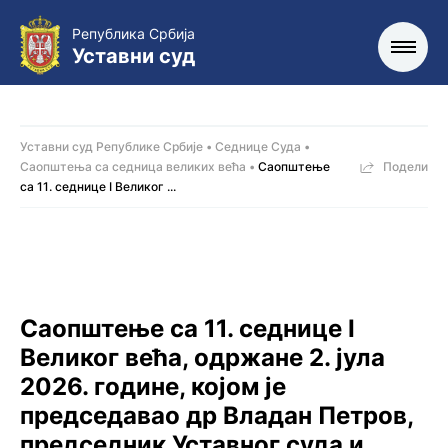
Република Србија
Уставни суд
Уставни суд Републике Србије
Седнице Суда
Саопштења са седница великих већа
Саопштење
Подели
са 11. седницe I Великог ...
Саопштење са 11. седницe I
Великог већа, одржанe 2. јула
2026. године, којoм је
председавао др Владан Петров,
председник Уставног суда и