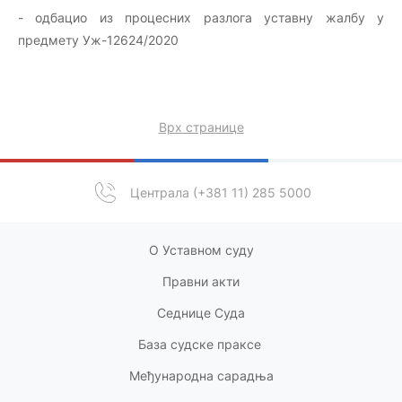
- одбацио из процесних разлога уставну жалбу у
предмету Уж-12624/2020
Врх странице
Централа (+381 11) 285 5000
О Уставном суду
Правни акт
и
Седнице Суда
База судске праксе
Међународна сарадња