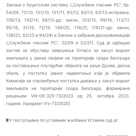
Закона о буџетском систему („Службени гласник РС“, бр.
54/09, 73/10, 101/10, 101/11, 93/12, 62/13, 63/13-исправка,
108/13, 142/14, 68/15-др. закон, 103/15, 99/16, 113/17,
95/18, 31/19, 72/19, 149/20, 118/21, 118/21-др. закон,
138/22, 92/23 и 94/24) и Закона о забрани дискриминације
(„Службени гласник РС“, 22/09 и 52/21). Суд је одбацио
захтев за обуставу извршења Огласа за закуп водног
земљишта у јавној својини на територији града Београда
за постављање плутајућих објеката на реци Дунав, десна
обала, у поступку јавног надметања који је објавила
Комисија за спровођење поступка давања у закуп водног
земљишта на територији града Београда, формирана
решењем VIII-06-325-73/2023 од 25. октобра 2023.
године. (предмет IУз-73/2020)
II
У поступцима по уставним жалбама Уставни суд је: