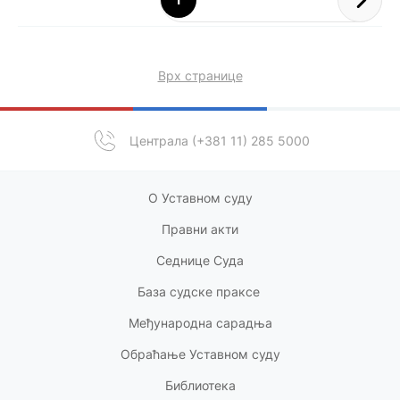
Врх странице
Централа (+381 11) 285 5000
О Уставном суду
Правни акт
и
Седнице Суда
База судске праксе
Међународна сарадња
Обраћање Уставном суду
Библиотека