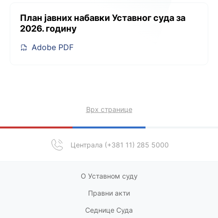
План јавних набавки Уставног суда за
2026. годину
Adobe PDF
Врх странице
Централа (+381 11) 285 5000
О Уставном суду
Правни акт
и
Седнице Суда