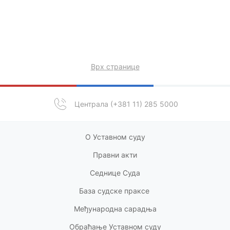
Врх странице
Централа (+381 11) 285 5000
О Уставном суду
Правни акт
и
Седнице Суда
База судске праксе
Међународна сарадња
Обраћање Уставном суду