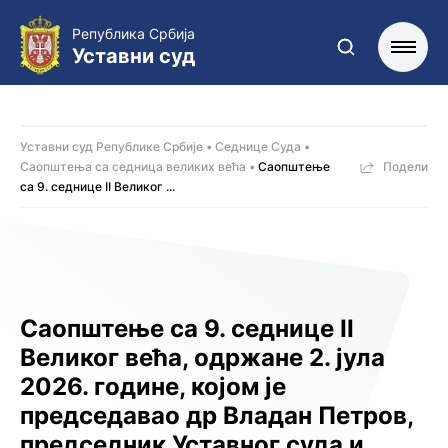
Република Србија
Уставни суд
Уставни суд Републике Србије
Седнице Суда
Саопштења са седница великих већа
Саопштење
Подели
са 9. седницe II Великог ...
Саопштење са 9. седницe II
Великог већа, одржанe 2. јула
2026. године, којoм је
председавао др Владан Петров,
председник Уставног суда и