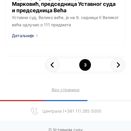
Марковић, председница Уставног суда
и председница Већа
Уставни суд, Велико веће, је на 9. седници II Великог
већа одлучио о 111 предмета
Детаљније
3
Врх странице
Централа (+381 11) 285 5000
О Уставном суду