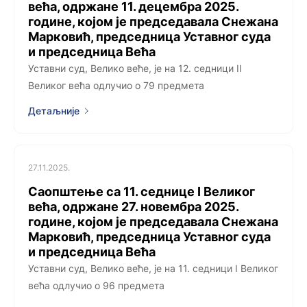
већа, одржанe 11. децембра 2025.
године, којoм је председавала Снежана
Марковић, председница Уставног суда
и председница Већа
Уставни суд, Велико веће, је на 12. седници II
Великог већа одлучио о 79 предмета
Детаљније
27.11.2025.
Саопштење са 11. седницe I Великог
већа, одржанe 27. новембра 2025.
године, којoм је председавала Снежана
Марковић, председница Уставног суда
и председница Већа
Уставни суд, Велико веће, је на 11. седници I Великог
већа одлучио о 96 предмета