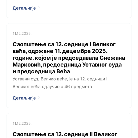
Детаљније
11.12.2025.
Саопштење са 12. седницe I Великог
већа, одржанe 11. децембра 2025.
године, којoм је председавала Снежана
Марковић, председница Уставног суда
и председница Већа
Уставни суд, Велико веће, је на 12. седници I
Великог већа одлучио о 46 предмета
Детаљније
11.12.2025.
Саопштење са 12. седницe II Великог