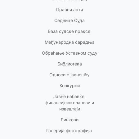
Правни акт
и
Седнице Суда
База судске праксе
Међународна сарадња
Обраћање Уставном суду
Библиотека
Односи с
јавношћу
Конкурси
Јавне набавке,
финансијски планови и
извештаји
Линкови
Галерија фотографија