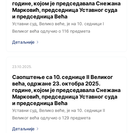
године, којoм је председавала Снежана
Марковић, председница Уставног суда
и председница Већа
Уставни суд, Велико веће, је на 10. седници I
Великог већа одлучио о 116 предмета
Детаљније
23.10.2025.
Саопштење са 10. седницe II Великог
већа, одржанe 23. октобра 2025.
године, којoм је председавала Снежана
Марковић, председница Уставног суда
и председница Већа
Уставни суд, Велико веће, је на 10. седници II
Великог већа одлучио о 129 предмета
Детаљније