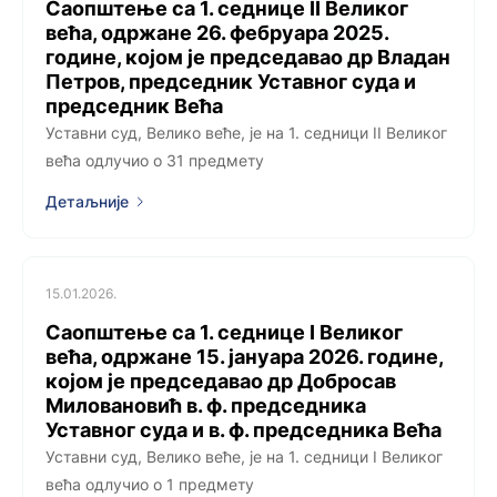
Саопштење са 1. седницe II Великог
већа, одржанe 26. фебруара 2025.
године, којoм је председавао др Владан
Петров, председник Уставног суда и
председник Већа
Уставни суд, Велико веће, је на 1. седници II Великог
већа одлучио о 31 предмету
Детаљније
15.01.2026.
Саопштење са 1. седницe I Великог
већа, одржанe 15. јануара 2026. године,
којoм је председавао др Добросав
Миловановић в. ф. председника
Уставног суда и в. ф. председника Већа
Уставни суд, Велико веће, је на 1. седници I Великог
већа одлучио о 1 предмету