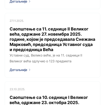
Детаљније
27.11.2025.
Саопштење са 11. седницe II Великог
већа, одржанe 27. новембра 2025.
године, којoм је председавала Снежана
Марковић, председница Уставног суда
и председница Већа
Уставни суд, Велико веће, је на 11. седници II
Великог већа одлучио о 123 предмета
Детаљније
23.10.2025.
Саопштење са 10. седницe I Великог
већа, одржанe 23. октобра 2025.