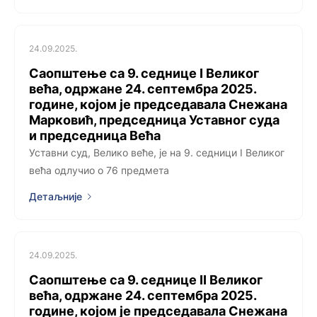
24.09.2025.
Саопштење са 9. седницe I Великог
већа, одржанe 24. септембра 2025.
године, којoм је председавала Снежана
Марковић, председница Уставног суда
и председница Већа
Уставни суд, Велико веће, је на 9. седници I Великог
већа одлучио о 76 предмета
Детаљније
24.09.2025.
Саопштење са 9. седницe II Великог
већа, одржанe 24. септембра 2025.
године, којoм је председавала Снежана