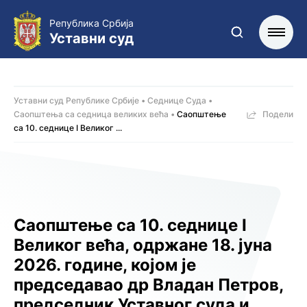
Република Србија
Уставни суд
Уставни суд Републике Србије
Седнице Суда
Саопштења са седница великих већа
Саопштење
Подели
са 10. седницe I Великог ...
Саопштење са 10. седницe I
Великог већа, одржанe 18. јуна
2026. године, којoм је
председавао др Владан Петров,
председник Уставног суда и