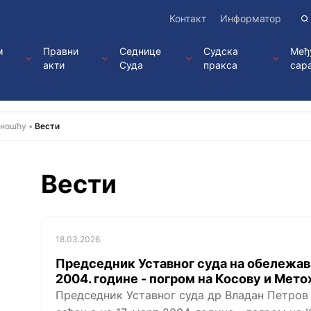
Контакт
Информатор
м
Правни
Седнице
Судска
Међ
акти
Суда
пракса
сар
вношћу
Вести
Вести
18.03.2026.
Председник Уставног суда на обележав
2004. године - погром на Косову и Мето
Председник Уставног суда др Владан Петров