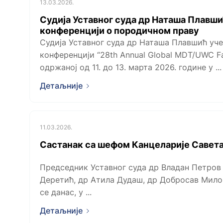
13.03.2026.
Судија Уставног суда др Наташа Плавш
конференцији о породичном праву
Судија Уставног суда др Наташа Плавшић уче
конференцији “28th Annual Global MDT/UWC Fa
одржаној од 11. до 13. марта 2026. године у ...
Детаљније
11.03.2026.
Састанак са шефом Канцеларије Савета
Председник Уставног суда др Владан Петров 
Деретић, др Атила Дудаш, др Добросав Мило
се данас, у ...
Детаљније