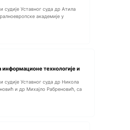
и судије Уставног суда др Атила
тралноевропске академије у
а информационе технологије и
и судије Уставног суда др Никола
новић и др Михајло Рабреновић, са