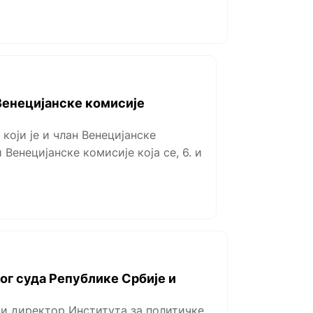
Венецијанске комисије
који је и члан Венецијанске
 Венециjaнске комисије која се, 6. и
ог суда Републике Србије и
 и директор Института за политичке