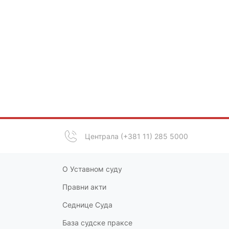
Централа (+381 11) 285 5000
О Уставном суду
Правни акт
и
Седнице Суда
База судске праксе