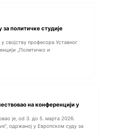
 за политичке студије
 у својству професора Уставног
ренцији „Политичко и
чествовао на конференцији у
ао je, od 3. до 5. марта 2026.
ve“, одржаној у Европском суду за