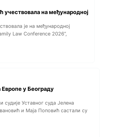
ић учествовала на међународној
ствовала је на међународној
mily Law Conference 2026”,
 Европе у Београду
и судије Уставног суда Јелена
вановић и Маја Поповић састали су