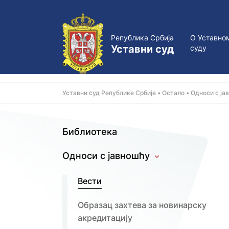
Република Србија
О Уставно
Уставни суд
суду
Уставни суд Републике Србије
Остало
Односи с ја
Библиотека
Односи с јавношћу
Вести
Образац захтева за новинарску
акредитацију