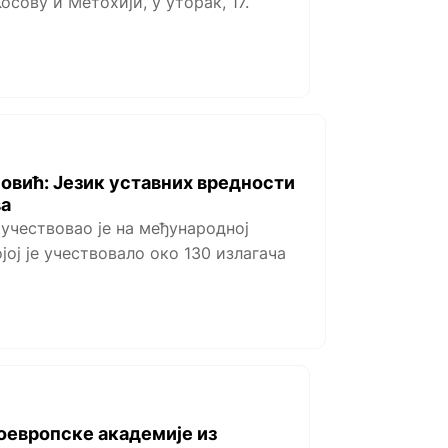
осову и Метохији, у уторак, 17.
новић: Језик уставних вредности
ва
 учествовао је на међународној
јој је учествовало око 130 излагача
оевропске академије из