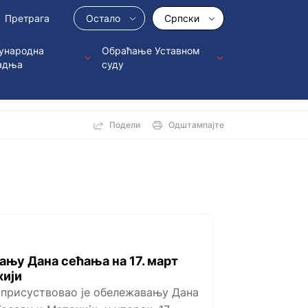
Остало
Српски
ународна
Обраћање Уставном
адња
суду
Подели
Одштампајте
ању Дана сећања на 17. март
хији
 присуствовао је обележавању Дана