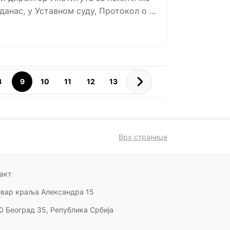
анас, у Уставном суду, Протокол о ...
8
9
10
11
12
13
Врх странице
акт
евар краља Александра 15
0 Београд 35, Република Србија