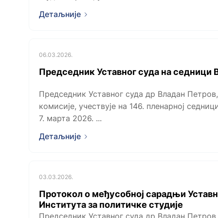
Детаљније
06.03.2026.
Председник Уставног суда на седници 
Председник Уставног суда др Владан Петров, 
комисије, учествује на 146. пленарној седници
7. марта 2026. ...
Детаљније
03.03.2026.
Протокол о међусобној сарадњи Уставн
Института за политичке студије
Председник Уставног суда др Владан Петров