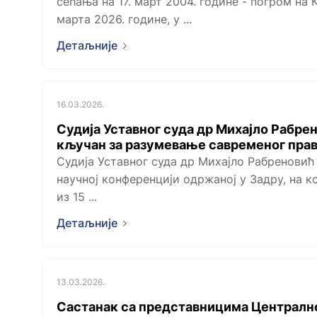
сећања на 17. март 2004. године - погром на К
марта 2026. године, у ...
Детаљније
16.03.2026.
Судија Уставног суда др Михајло Рабре
кључан за разумевање савременог пра
Судија Уставног суда др Михајло Рабреновић
научној конференцији одржаној у Задру, на ко
из 15 ...
Детаљније
13.03.2026.
Састанак са представницима Централн