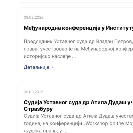
09.03.2026.
Међународна конференција у Институту
Председник Уставног суда др Владан Петров,
права, учествовао је на Међународној конфе
историјско наслеђе ...
Детаљније
09.03.2026.
Судија Уставног суда др Атила Дудаш у
Стразбуру
Судија Уставног суда др Атила Дудаш учествов
године, на конференцији „Workshop on the Мo
људска права, у ...