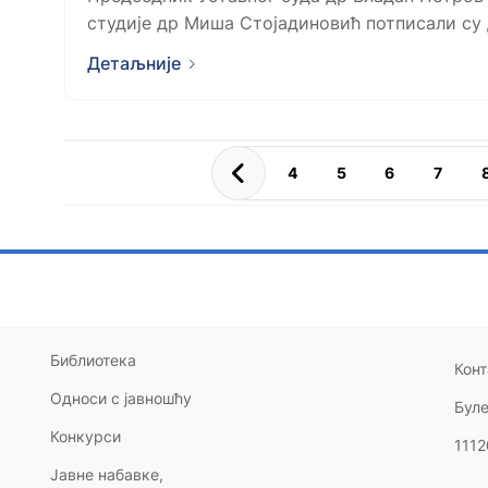
студије др Миша Стојадиновић потписали су д
Детаљније
4
5
6
7
Библиотека
Конт
Односи с
јавношћу
Бул
Конкурси
1112
Јавне набавке,