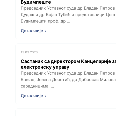
Будимпеште
Председник Уставног суда др Владан Петров 
Дудаш и др Бојан Тубић и представници Цен
Будимпешти проф. др ...
Детаљније
13.03.2026.
Састанак са директором Канцеларије з
електронску управу
Председник Уставног суда др Владан Петров 
Бањац, Јелена Деретић, др Добросав Милова
сарадницима, ...
Детаљније