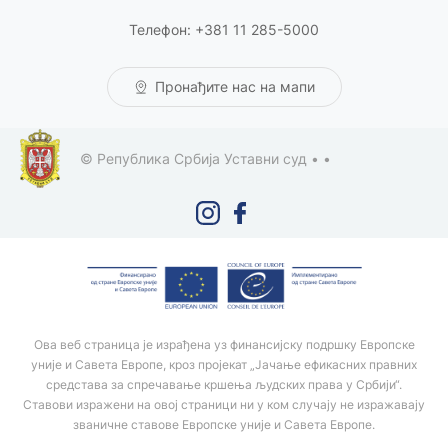
Телефон: +381 11 285-5000
Пронађите нас на мапи
© Република Србија Уставни суд •
•
Ова веб страница је израђена уз финансијску подршку Европске
уније и Савета Европе, кроз пројекат „Јачање ефикасних правних
средстава за спречавање кршења људских права у Србији“.
Ставови изражени на овој страници ни у ком случају не изражавају
званичне ставове Европске уније и Савета Европе.