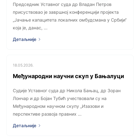
Председник Уставног суда др Владан Петров
присуствовао је завршној конференцији пројекта
„Јачање капацитета локалних омбудсмана у Србији“
која је, данас, ...
Детаљније
18.05.2026.
Међународни научни скуп у Бањалуци
Судије Уставног суда др Никола Бањац, др Зоран
Лончар и др Бојан Тубић учествовали су на
Међународном научном скупу „Изазови и
перспективе развоја правних ...
Детаљније