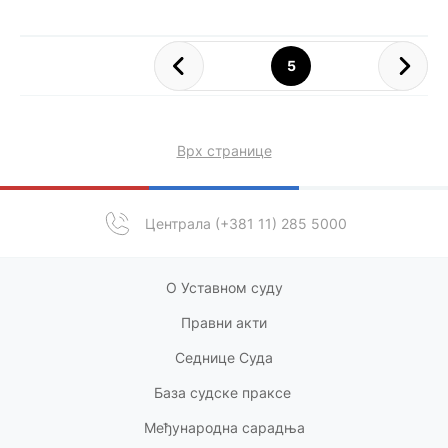
5
Врх странице
Централа (+381 11) 285 5000
О Уставном суду
Правни акт
и
Седнице Суда
База судске праксе
Међународна сарадња