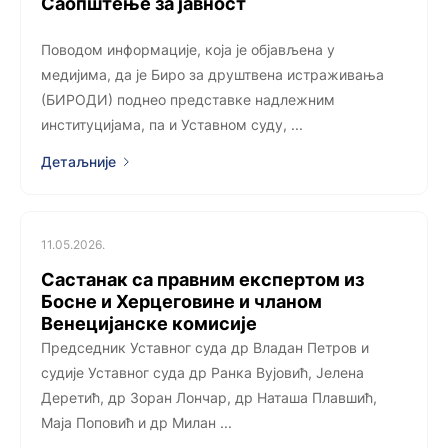
Саопштење за јавност
Поводом информације, која је објављена у
медијима, да је Биро за друштвена истраживања
(БИРОДИ) поднео представке надлежним
институцијама, па и Уставном суду, ...
Детаљније
11.05.2026.
Састанак са правним експертом из
Босне и Херцеговине и чланом
Венецијанске комисије
Председник Уставног суда др Владан Петров и
судије Уставног суда др Ранка Вујовић, Јелена
Деретић, др Зоран Лончар, др Наташа Плавшић,
Маја Поповић и др Милан ...