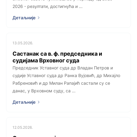
2026 - резултати, достигнућа и ...
Детаљније
13.05.2026.
Састанак са в. ф. председника и
судијама Врховног суда
Председник Уставног суда др Владан Петров и
судије Уставног суда др Ранка Вујовић, др Михајло
Рабреновић и др Милан Рапајић састали су се
данас, у Врховном суду, са ...
Детаљније
12.05.2026.