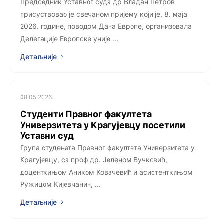
Председник Уставног суда др Владан Петров
присуствовао је свечаном пријему који је, 8. маја
2026. године, поводом Дана Европе, организовала
Делегације Европске уније ...
Детаљније
08.05.2026.
Студенти Правног факултета
Универзитета у Крагујевцу посетили
Уставни суд
Група студената Правног факултета Универзитета у
Крагујевцу, са проф др. Јеленом Вучковић,
доценткињом Аником Ковачевић и асистенткињом
Ружицом Кијевчанин, ...
Детаљније