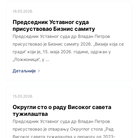
16.05.2026.
Председник Уставног суда
присуствовао Бизнис самиту
Председник Уставног суда др Владан Петров
присуствовао је Бизнис самиту 2026. „Визија која се
гради“ који је, 15. маја 2026. године, одржан у
„Ложионици“, у ...
Детаљније
15.05.2026.
Округли сто о раду Високог савета
тужилаштва
Председник Уставног суда др Владан Петров
присуствовао је отварању Округлог стола „Рад
Високог савета тужилаштва у периоду од 2023-