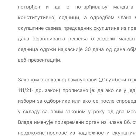
потврђен и да о потврђивању мандата 
конститутивној седници, а одредбом члана 
скупштине сазива председник скупштине из пре
дана објављивања решења о додели мандата
седница одржи најкасније 30 дана од дана о
веб-презентацији.
Законом о локалној самоуправи („Службени гласни
111/21- др. закон) прописано је: да ако се у 
избори за одборнике или ако се после спрове
у складу са овим законом у року од два мес
Влада именује привремени орган из члана 86. с
неодложне послове из надлежности скупштин