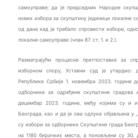
самоуправе; да је председник Народне скуп
нових избора за скупштину јединице локалне с
од дана кад је требало спровести изборе, одн
локалне самоуправе (члан 87. ст. 1. и 2.).
Разматрајући процесне претпоставке за с
изборном спору, Уставни суд је утврдио: 
Републике Србије 1. новембра 2023. године 
одборнике за одређене скупштине градова 
децембар 2023. године, међу којима су и 
Београда, као и да је ова одлука објављена у 
су избори за одборнике Скупштине града Беогр
на 1180 бирачких места, а поновљени су 30.