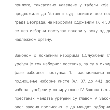
прилоге, таксативно наведене у табели кој
предложили да Уставни суд поништи цео по
града Београда, на изборима одржаним 17. и 30
се цео изборни поступак понови у року од 
надлежном органу.
Законом о локалним изборима („Службени гла
уређен је ток изборног поступка, па су у окви
фазе изборног поступка: 1. расписивање ло
подношење изборне листе (чл. 37. до 44.), 
избора уређени у оквиру главе IV Закона (чл. 
престанак мандата уређени су главом V Закона
овог закона прописано је да мандат одборн