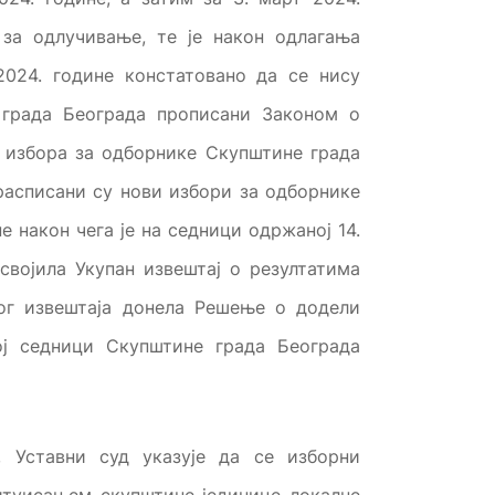
 за одлучивање, те је након одлагања
2024. године констатовано да се нису
 града Београда прописани Законом о
 избора за одборнике Скупштине града
 расписани су нови избори за одборнике
е након чега је на седници одржаној 14.
својила Укупан извештај о резултатима
овог извештаја донела Решење о додели
ој седници Скупштине града Београда
, Уставни суд указује да се изборни