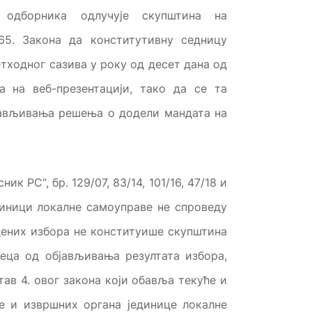
одборника одлучује скупштина на
65. Закона да конститутивну седницу
тходног сазива у року од десет дана од
 на веб-презентацији, тако да се та
бјављивања решења о додели мандата на
к РС“, бр. 129/07, 83/14, 101/16, 47/18 и
јединици локалне самоуправе не спроведу
дених избора не конституише скупштина
еца од објављивања резултата избора,
тав 4. овог закона који обавља текуће и
е и извршних органа јединице локалне