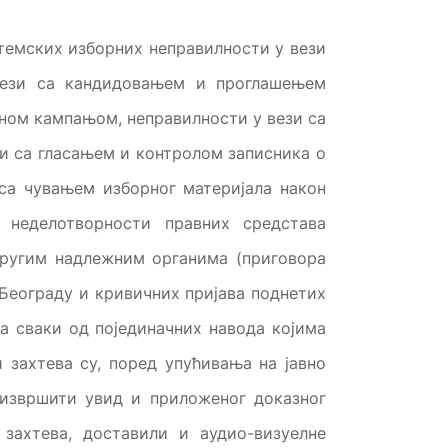
темских изборних неправилности у вези
вези са кандидовањем и проглашењем
рном кампањом, неправилности у вези са
и са гласањем и контролом записника о
 са чувањем изборног материјала након
 неделотворности правних средстава
другим надлежним органима (приговора
Београду и кривичних пријава поднетих
а сваки од појединачних навода којима
 захтева су, поред упућивања на јавно
о извршити увид и приложеног доказног
 захтева, доставили и аудио-визуелне