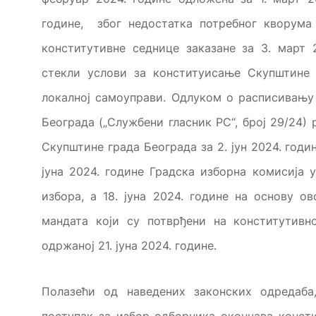
године, због недостатка потребног кворума
конститутивне седнице заказане за 3. март 
стекли услови за конституисање Скупштине
локалној самоуправи. Одлуком о расписивању
Београда („Службени гласник РС“, број 29/24)
Скупштине града Београда за 2. јун 2024. годин
јуна 2024. године Градска изборна комисија у
избора, а 18. јуна 2024. године на основу 
мандата који су потврђени на конститутивн
одржаној 21. јуна 2024. године.
Полазећи од наведених законских одредаба