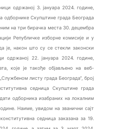
ници одржаној 3. јануара 2024. године,
за одборнике Скупштине града Београда
ним на три бирачка места 30. децембра
тацији Републичке изборне комисије и у
да је, након што су се стекли законски
ци одржаној 22. јануара 2024. године,
а, које је такође објављено на веб-
„Службеном листу града Београда“, број
нститутивна седница Скупштине града
ндати одборника изабраних на локалним
одине. Наиме, увидом на званични сајт
 конститутивна седница заказана за 19.
024. године, а затим за 3. март 2024.