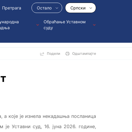
Остало
Српски
ународна
Обраћање Уставном
адња
суду
Подели
Одштампајте
ст
, а које је изнела некадашња посланица
 је Уставни суд, 16. јуна 2026. године,