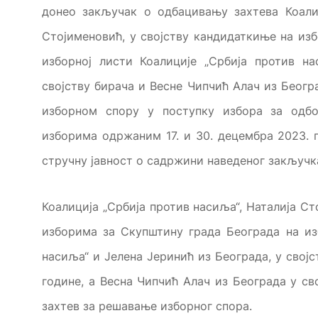
донео закључак о одбацивању захтева Коалиц
Стојименовић, у својству кандидаткиње на из
изборној листи Коалиције „Србија против на
својству бирача и Весне Чипчић Алач из Београ
изборном спору у поступку избора за одбо
изборима одржаним 17. и 30. децембра 2023. 
стручну јавност о садржини наведеног закључк
Коалиција „Србија против насиља“, Наталија Ст
изборима за Скупштину града Београда на из
насиља“ и Јелена Јеринић из Београда, у својст
године, а Весна Чипчић Алач из Београда у сво
захтев за решавање изборног спора.