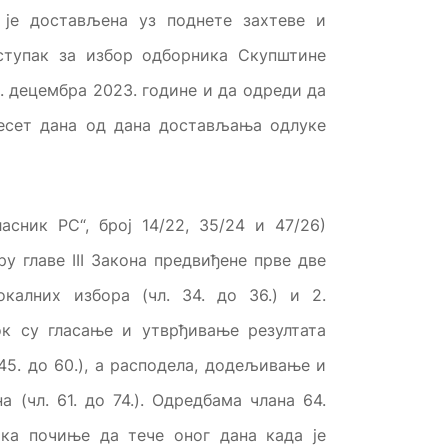
а је достављена уз поднете захтеве и
ступак за избор одборника Скупштине
. децембра 2023. године и да одреди да
десет дана од дана достављања одлуке
сник РС“, број 14/22, 35/24 и 47/26)
ру главе III Закона предвиђене прве две
калних избора (чл. 34. до 36.) и 2.
док су гласање и утврђивање резултата
45. до 60.), а расподела, додељивање и
 (чл. 61. до 74.). Одредбама члана 64.
ика почиње да тече оног дана када је