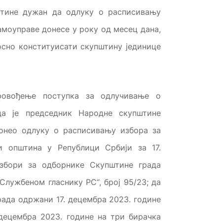
штине дужан да одлуку о расписивању
амоуправе донесе у року од месец дана,
осно конституисати скупштину јединице
провођење поступка за одлучивање о
да је председник Народне скупштине
донео одлуку о расписивању избора за
и општина у Републици Србији за 17.
избори за одборнике Скупштине града
„Службеном гласнику РС“, број 95/23; да
ада одржани 17. децембра 2023. године
 децембра 2023. године на три бирачка