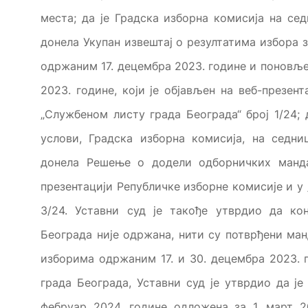
места; да је Градска изборна комисија на сед
донела Укупан извештај о резултатима избора 
одржаним 17. децембра 2023. године и поновље
2023. године, који је објављен на веб-презен
„Службеном листу града Београда“ број 1/24; 
услови, Градска изборна комисија, на седни
донела Решење о додели одборничких мандат
презентацији Републичке изборне комисије и у 
3/24. Уставни суд је такође утврдио да ко
Београда није одржана, нити су потврђени ма
изборима одржаним 17. и 30. децембра 2023. г
града Београда, Уставни суд је утврдио да је
фебруар 2024. године одложена за 1. март 2