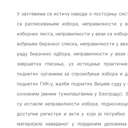
У захтевима се истичу наводи о постојању сис
са расписивањем избора, неправилности у 
изборних листа, неправилности у вези са избо
вођењем бирачког списка, неправилности у вез
раду бирачких одбора, неправилности у вези
завршетка гласања, уз истицање практичне
поднетих органима за спровођење избора и 
поднетих ГИК-у, жалби поднетих Вишем суду у 
основним јавним тужилаштвима у Београду). З
су истакли неправилности избора, подносиоци
доступне регистре и акте у које је потребн
материјала наведеног у појединим деловима