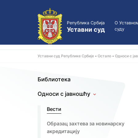
Република Србија
О Уставно
Уставни суд
суду
Уставни суд Републике Србије
Остало
Односи с ја
Библиотека
Односи с јавношћу
Вести
Образац захтева за новинарску
акредитацију