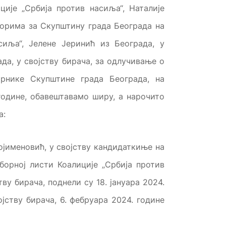
ије „Србија против насиља“, Наталије
борима за Скупштину града Београда на
сиља“, Јелене Јеринић из Београда, у
да, у својству бирача, за одлучивање о
рнике Скупштине града Београда, на
године, обавештавамо ширу, а нарочито
а:
ојименовић, у својству кандидаткиње на
борној листи Коалиције „Србија против
ву бирача, поднели су 18. јануара 2024.
јству бирача, 6. фебруара 2024. године