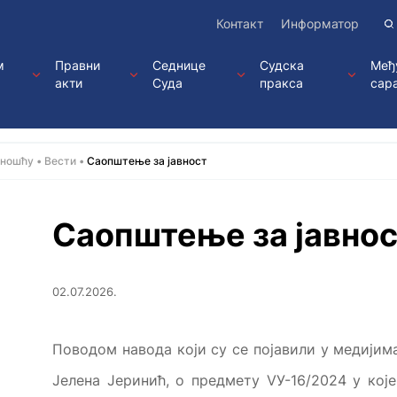
Контакт
Информатор
м
Правни
Седнице
Судска
Међ
акти
Суда
пракса
сар
вношћу
Вести
Саопштење за јавност
Саопштење за јавно
02.07.2026.
Поводом навода који су се појавили у медијима
Јелена Јеринић, о предмету VУ-16/2024 у којем