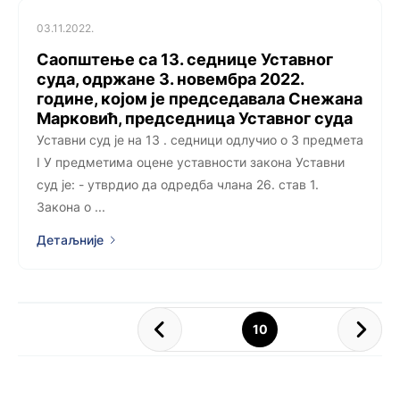
03.11.2022.
Саопштење са 13. седнице Уставног
суда, одржане 3. новембра 2022.
године, којом је председавала Снежана
Марковић, председница Уставног суда
Уставни суд је на 13 . седници одлучио о 3 предмета
I У предметима оцене уставности законa Уставни
суд је: - утврдио да одредба члана 26. став 1.
Закона о ...
Детаљније
10