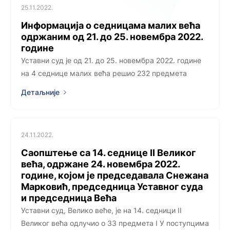
25.11.2022.
Информација о седницама малих већа
одржаним од 21. до 25. новембра 2022.
године
Уставни суд је од 21. до 25. новембра 2022. године
на 4 седнице малих већа решио 232 предмета
Детаљније
24.11.2022.
Саопштење са 14. седницe II Великог
већа, одржанe 24. новембра 2022.
године, којoм је председавала Снежана
Марковић, председница Уставног суда
и председница Већа
Уставни суд, Велико веће, је на 14. седници II
Великог већа одлучио о 33 предмета I У поступцима