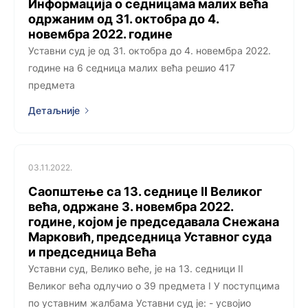
Информација о седницама малих већа
одржаним од 31. октобра до 4.
новембра 2022. године
Уставни суд је од 31. октобра до 4. новембра 2022.
године на 6 седница малих већа решио 417
предмета
Детаљније
03.11.2022.
Саопштење са 13. седницe II Великог
већа, одржанe 3. новембра 2022.
године, којoм је председавала Снежана
Марковић, председница Уставног суда
и председница Већа
Уставни суд, Велико веће, је на 13. седници II
Великог већа одлучио о 39 предмета I У поступцима
по уставним жалбама Уставни суд је: - усвојио