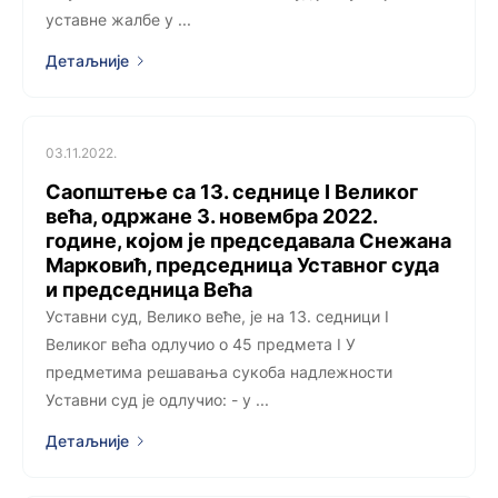
уставне жалбе у ...
Детаљније
03.11.2022.
Саопштење са 13. седницe I Великог
већа, одржанe 3. новембра 2022.
године, којoм је председавала Снежана
Марковић, председница Уставног суда
и председница Већа
Уставни суд, Велико веће, је на 13. седници I
Великог већа одлучио о 45 предмета I У
предметима решавања сукоба надлежности
Уставни суд је одлучио: - у ...
Детаљније