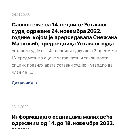
24.11.2022.
Саопштење са 14. седнице Уставног
суда, одржане 24. новембра 2022.
године, којом је председавала Снежана
Марковић, председница Уставног суда
Уставни суд је на 14 . седници одлучио о 3 предмета
I У предметима оцене уставности и законитости
општих правних аката Уставни суд је: - утврдио да
члан 46. ...
Детаљније
18.11.2022.
Информација о седницама малих већа
одржаним од 14. до 18. новембра 2022.