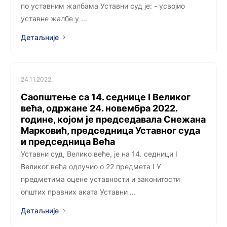
по уставним жалбама Уставни суд је: - усвојио
уставне жалбе у ...
Детаљније
24.11.2022.
Саопштење са 14. седницe I Великог
већа, одржанe 24. новембра 2022.
године, којoм је председавала Снежана
Марковић, председница Уставног суда
и председница Већа
Уставни суд, Велико веће, је на 14. седници I
Великог већа одлучио о 22 предмета I У
предметима оцене уставности и законитости
општих правних аката Уставни ...
Детаљније