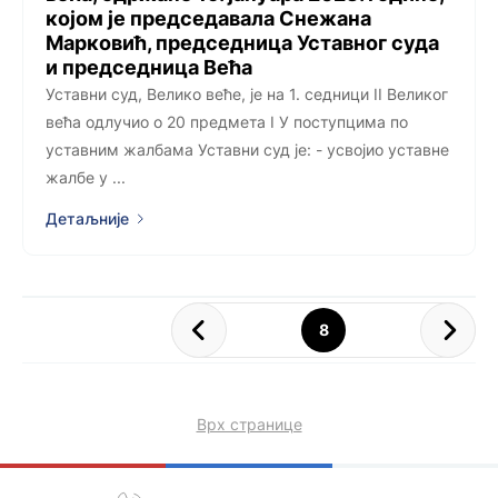
којoм је председавала Снежана
Марковић, председница Уставног суда
и председница Већа
Уставни суд, Велико веће, је на 1. седници II Великог
већа одлучио о 20 предмета I У поступцима по
уставним жалбама Уставни суд је: - усвојио уставне
жалбе у ...
Детаљније
8
Врх странице