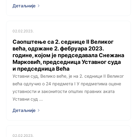
Детаљније
02.02.2023.
Саопштење са 2. седницe II Великог
већа, одржанe 2. фебруара 2023.
године, којoм је председавала Снежана
Марковић, председница Уставног суда
и председница Већа
Уставни суд, Велико веће, је на 2. седници II Великог
већа одлучио о 24 предмета I У предметима оцене
уставности и законитости општих правних аката
Уставни суд ...
Детаљније
02.02.2023.