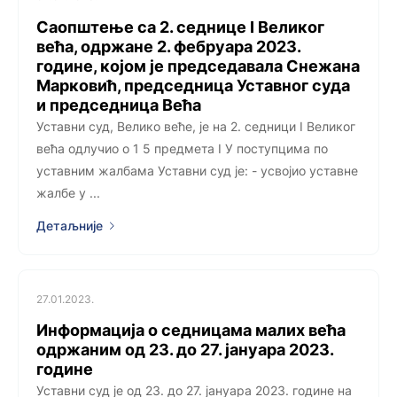
Саопштење са 2. седницe I Великог
већа, одржанe 2. фебруара 2023.
године, којoм је председавала Снежана
Марковић, председница Уставног суда
и председница Већа
Уставни суд, Велико веће, је на 2. седници I Великог
већа одлучио о 1 5 предмета I У поступцима по
уставним жалбама Уставни суд је: - усвојио уставне
жалбе у ...
Детаљније
27.01.2023.
Информација о седницама малих већа
одржаним од 23. до 27. јануара 2023.
године
Уставни суд је од 23. до 27. јануара 2023. године на