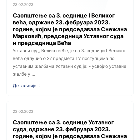
23.02.2023.
Саопштење са 3. седницe I Великог
већа, одржанe 23. фебруара 2023.
године, којoм је председавала Снежана
Марковић, председница Уставног суда
и председница Већа
Уставни суд, Велико веће, је на 3. седници I Великог
већа одлучио о 27 предмета I У поступцима по
уставним жалбама Уставни суд је: - усвојио уставне
жалбе у ...
Детаљније
23.02.2023.
Саопштење са 3. седнице Уставног
суда, одржане 23. фебруара 2023.
године, којом је председавала Снежана