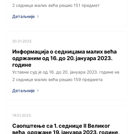
2 седницe малих већа решио 151 предмет
Детаљније
20.01.2023.
Информација о седницама малих већа
одржаним од 16. до 20. јануара 2023.
године
Уставни суд је од 16. до 20. јануара 2023. године на
2 седницe малих већа решио 159 предметa
Детаљније
19.01.2023.
Саопштење са 1. седницe II Великог
већа, одржанe 19. јануара 2023. године,