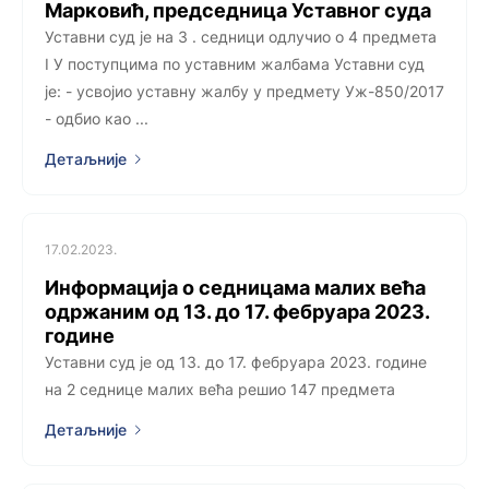
Марковић, председница Уставног суда
Уставни суд је на 3 . седници одлучио о 4 предмета
I У поступцима по уставним жалбама Уставни суд
је: - усвојио уставну жалбу у предмету Уж-850/2017
- одбио као ...
Детаљније
17.02.2023.
Информација о седницама малих већа
одржаним од 13. до 17. фебруара 2023.
године
Уставни суд је од 13. до 17. фебруара 2023. године
на 2 седницe малих већа решио 147 предметa
Детаљније