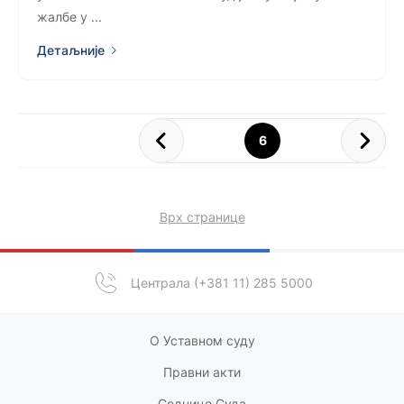
жалбе у ...
Детаљније
6
Врх странице
Централа (+381 11) 285 5000
О Уставном суду
Правни акт
и
Седнице Суда