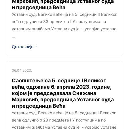
Марковић, председница Уставног суда
и председница Већа
Уставни суд, Велико веће, је на 5. седници II Великог
већа одлучио о 33 предмета I У поступцима по
уставним жалбама Уставни суд је: - усвојио уставне
...
Детаљније
06.04.2023.
Саопштење са 5. седницe I Великог
већа, одржанe 6. априла 2023. године,
којoм је председавала Снежана
Марковић, председница Уставног суда
и председница Већа
Уставни суд, Велико веће, је на 5. седници I Великог
већа одлучио о 28 предмета I У поступцима по
уставним жалбама Уставни суд је: - усвојио уставне