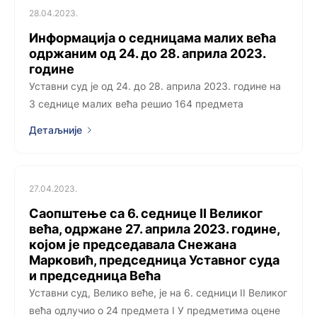
28.04.2023.
Информација о седницама малих већа
одржаним од 24. до 28. априла 2023.
године
Уставни суд је од 24. до 28. априла 2023. године на
3 седнице малих већа решио 164 предмета
Детаљније
27.04.2023.
Саопштење са 6. седницe II Великог
већа, одржанe 27. априла 2023. године,
којoм је председавала Снежана
Марковић, председница Уставног суда
и председница Већа
Уставни суд, Велико веће, је на 6. седници II Великог
већа одлучио о 24 предмета I У предметима оцене