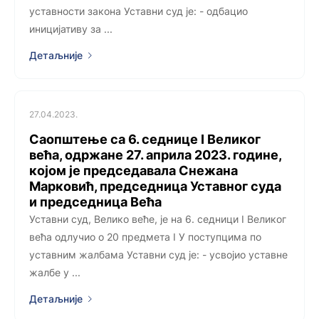
уставности законa Уставни суд је: - одбацио
иницијативу за ...
Детаљније
27.04.2023.
Саопштење са 6. седницe I Великог
већа, одржанe 27. априла 2023. године,
којoм је председавала Снежана
Марковић, председница Уставног суда
и председница Већа
Уставни суд, Велико веће, је на 6. седници I Великог
већа одлучио о 20 предмета I У поступцима по
уставним жалбама Уставни суд је: - усвојио уставне
жалбе у ...
Детаљније