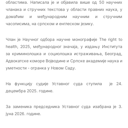
областима. Написала је и објавила више од 50 научних
чланака и стручних текстова у области правних наука, у
домаћим и међународним научним и стручним
часописима, на српском и енглеском језику.
Члан је Научног одбора научне монографије Тhe right to
health, 2025, међународног значаја, у издању Института
за криминолошка и социолошка истраживања, Београд,
Адвокатске коморе Војводине и Српске академије наука и
уметности - огранка у Новом Саду.
На функцију судије Уставног суда ступила је 24.
децембра 2025. године.
За заменика председника Уставног суда изабрана је 3.
јуна 2026. године.