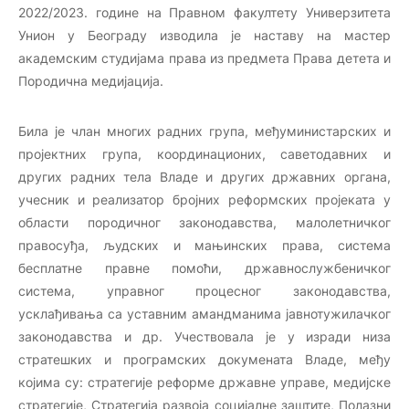
2022/2023. године на Правном факултету Универзитета
Унион у Београду изводила је наставу на мастер
академским студијама права из предмета Права детета и
Породична медијација.
Била је члан многих радних група, међуминистарских и
пројектних група, координационих, саветодавних и
других радних тела Владе и других државних органа,
учесник и реализатор бројних реформских пројеката у
области породичног законодавства, малолетничког
правосуђа, људских и мањинских права, система
бесплатне правне помоћи, државнослужбеничког
система, управног процесног законодавства,
усклађивања са уставним амандманима јавнотужилачког
законодавства и др. Учествовала је у изради низа
стратешких и програмских докумената Владе, међу
којима су: стратегије реформе државне управе, медијске
стратегије, Стратегија развоја социјалне заштите, Полазни