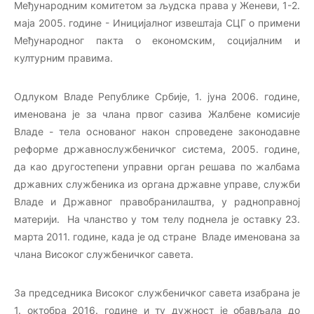
Међународним комитетом за људска права у Женеви, 1-2.
маја 2005. године - Иницијалног извештаја СЦГ о примени
Међународног пакта о економским, социјалним и
културним правима.
Одлуком Владе Републике Србије, 1. јуна 2006. године,
именована је за члана првог сазива Жалбене комисије
Владе - тела основаног након спроведене законодавне
реформе државнослужбеничког система, 2005. године,
да као другостепени управни орган решава по жалбама
државних службеника из органа државне управе, служби
Владе и Државног правобранилаштва, у радноправној
материји. На чланство у том телу поднела је оставку 23.
марта 2011. године, када је од стране Владе именована за
члана Високог службеничког савета.
За председника Високог службеничког савета изабрана је
1. октобра 2016. године и ту дужност је обављала до