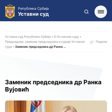
Република Србија
Уставни суд
Уставни суд Републике Србије
О Уставном суду
Председник, заменик председника и судије Уставног
Подели
суда
Заменик председника др Ранка ...
Заменик председника др Ранка
Вујовић