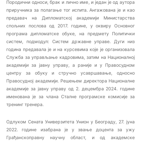
Породични односи, брак и лично име, и један је од аутора
приручника за полагање тог испита. Ангажована је и као
предавач на Дипломатској академији Министарства
спољних послова од 2017. године, у оквиру Основног
програма дипломатске обуке, на предмету Политички
систем, подмодул: Систем државне управе. Дуги низ
година предавала је и на курсевима које је организовала
Служба за управљање кадровима, затим на Националној
академији за јавну управу, а раније и у Правосудном
центру за обуку и стручно усавршавање, односно
Правосудној академији. Решењем директора Националне
академије за јавну управу од 2. децембра 2024. године
именована је за члана Сталне програмске комисије за
тренинг тренера.
Одлуком Сената Универзитета Унион у Београду, 27. јуна
2022. године изабрана је у звање доцента за ужу
Грађанскоправну научну област, и од академске