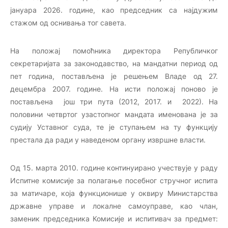
јануара 2026. године, као председник са најдужим
стажом од оснивања тог савета.
На положај помоћника директора Републичког
секретаријата за законодавство, на мандатни период од
пет година, постављена је решењем Владе од 27.
децембра 2007. године. На исти положај поново је
постављена још три пута (2012, 2017. и 2022). На
половини четвртог узастопног мандата именована је за
судију Уставног суда, те је ступањем на ту функцију
престала да ради у наведеном органу извршне власти.
Од 15. марта 2010. године континуирано учествује у раду
Испитне комисије за полагање посебног стручног испита
за матичаре, која функционише у оквиру Министарства
државне управе и локалне самоуправе, као члан,
заменик председника Комисије и испитивач за предмет: