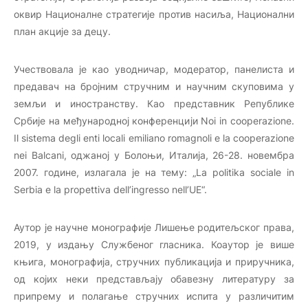
оквир Националне стратегије против насиља, Национални
план акције за децу.
Учествовала је као уводничар, модератор, панелиста и
предавач на бројним стручним и научним скуповима у
земљи и иностранству. Као представник Републике
Србије на међународној конференцији Noi in cooperazione.
Il sistema degli enti locali emiliano romagnoli e la cooperazione
nei Balcani, оджаној у Болоњи, Италија, 26-28. новембра
2007. године, излагала је на тему: „La politika sociale in
Serbia e la propettiva dell’ingresso nell’UE“.
Аутор је научне монографије Лишење родитељског права,
2019, у издању Службеног гласника. Коаутор је више
књига, монографија, стручних публикација и приручника,
од којих неки представљају обавезну литературу за
припрему и полагање стручних испита у различитим