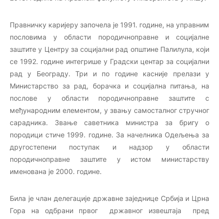
Правничку каријеру започела је 1991. године, на управним
пословима у области породичноправне и социјалне
заштите у Центру за социјални рад општине Палилула, који
се 1992. године интегрише у Градски центар за социјални
рад у Београду. Три и по године касније прелази у
Министарство за рад, борачка и социјална питања, на
послове у области породичноправне заштите с
међународним елементом, у звању самосталног стручног
сарадника. Звање саветника министра за бригу о
породици стиче 1999. године. За начелника Одељења за
другостепени поступак и надзор у области
породичноправне заштите у истом министарству
именована је 2000. године.
Била је члан делегације државне заједнице Србија и Црна
Гора на одбрани првог државног извештаја пред