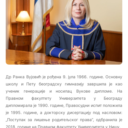
Др Ранка Вујовић је рођена 9. јула 1966. године. Основну
школу и Пету београдску гимназију завршила је као
ученик генерације и носилац Вукове дипломе. На
Правном факултету Универзитета у Београду
дипломирала је 1990. године, Правосудни испит положила
је 1995. године, а докторску дисертацију под насловом:
„Поступак за лишење родитељског права”, одбранила је
2018. године на Правном факултету Универзитета у Нишу.