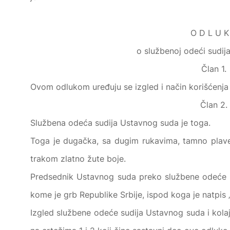
O D L U K
o službenoj odeći sudi
Član 1.
Ovom odlukom uređuju se izgled i način korišćenja
Član 2.
Službena odeća sudija Ustavnog suda je toga.
Toga je dugačka, sa dugim rukavima, tamno plave
trakom zlatno žute boje.
Predsednik Ustavnog suda preko službene odeće 
kome je grb Republike Srbije, ispod koga je natpi
Izgled službene odeće sudija Ustavnog suda i kol