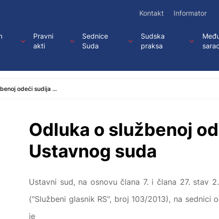
Kontakt
Informator
m
Pravni
Sednice
Sudska
Među
akti
Suda
praksa
sara
benoj odeći sudija ...
Odluka o službenoj od
Ustavnog suda
Ustavni sud, na osnovu člana 7. i člana 27. stav 
("Službeni glasnik RS", broj 103/2013), na sednici
je