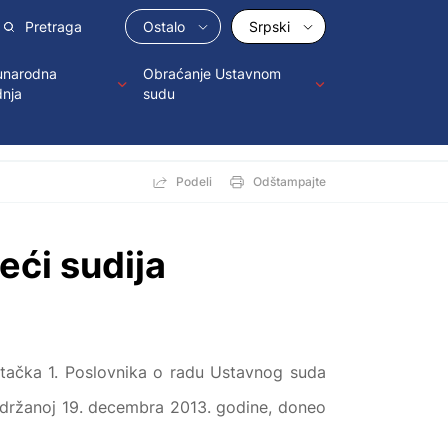
Ostalo
Srpski
narodna
Obraćanje Ustavnom
dnja
sudu
Podeli
Odštampajte
eći sudija
2.tačka 1. Poslovnika o radu Ustavnog suda
 održanoj 19. decembra 2013. godine, doneo