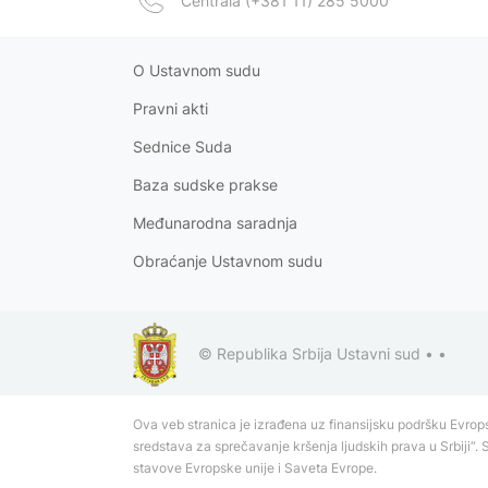
Centrala (+381 11) 285 5000
O Ustavnom sudu
Pravni akt
i
Sednice Suda
Baza sudske prakse
Međunarodna saradnja
Obraćanje Ustavnom sudu
© Republika Srbija Ustavni sud •
•
Ova veb stranica je izrađena uz finansijsku podršku Evrops
sredstava za sprečavanje kršenja ljudskih prava u Srbiji“. 
stavove Evropske unije i Saveta Evrope.