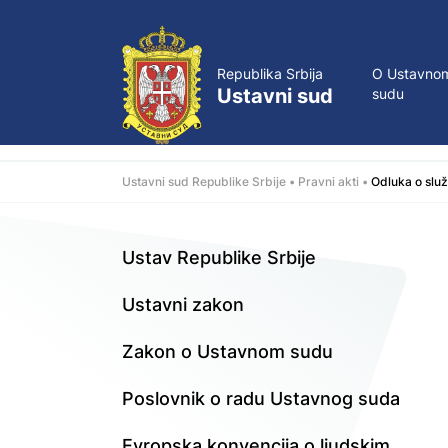
Republika Srbija
O Ustavno
Ustavni sud
sudu
Ustavni sud Republike Srbije
Pravni akti
Odluka o služ
Ustav Republike Srbije
Ustavni zakon
Zakon o Ustavnom sudu
Poslovnik o radu Ustavnog suda
Evropska konvencija o ljudskim