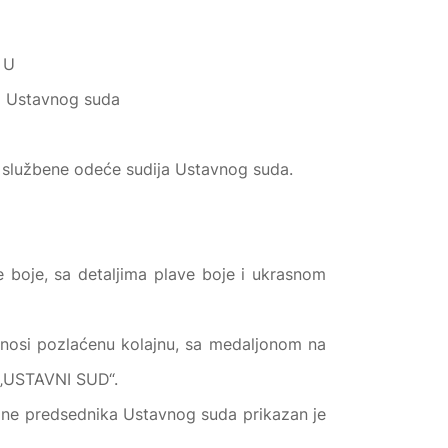
 U
ja Ustavnog suda
 službene odeće sudija Ustavnog suda.
 boje, sa detaljima plave boje i ukrasnom
nosi pozlaćenu kolajnu, sa medaljonom na
s „USTAVNI SUD“.
ajne predsednika Ustavnog suda prikazan je