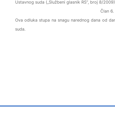
Ustavnog suda („Službeni glasnik RS“, broj 8/2009)
Član 6.
Ova odluka stupa na snagu narednog dana od dana
suda.
PREDS
USTAVNO
dr Dragiša B. Sli