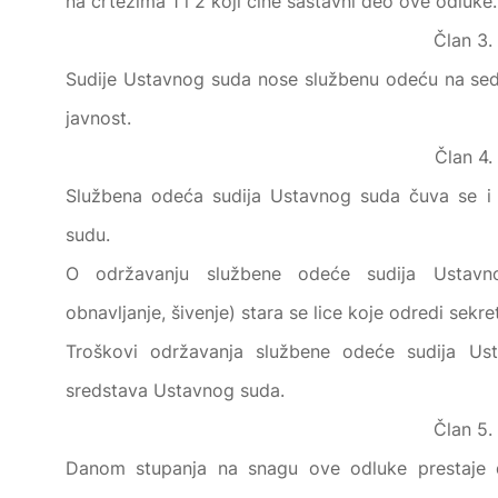
na crtežima 1 i 2 koji čine sastavni deo ove odluke.
Član 3.
Sudije Ustavnog suda nose službenu odeću na se
javnost.
Član 4.
Službena odeća sudija Ustavnog suda čuva se i 
sudu.
O održavanju službene odeće sudija Ustavno
obnavljanje, šivenje) stara se lice koje odredi sekr
Troškovi održavanja službene odeće sudija Us
sredstava Ustavnog suda.
Član 5.
Danom stupanja na snagu ove odluke prestaje d