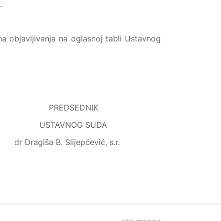
.
 objavljivanja na oglasnoj tabli Ustavnog
EDNIK
G SUDA
jepčević, s.r.