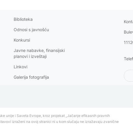
Biblioteka
Kont
Odnosi s
javnošću
Bule
Konkursi
1112
Javne nabavke, finansijski
planovi i izveštaji
Tele
Linkovi
Galerija fotografija
ke unije i Saveta Evrope, kroz projekat „Jačanje efikasnih pravnih
Stavovi izraženi na ovoj stranici ni u kom slučaju ne izražavaju zvanične