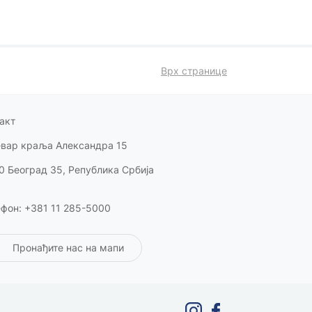
Врх странице
акт
евар краља Александра 15
0 Београд 35, Република Србија
фон: +381 11 285-5000
Пронађите нас на мапи