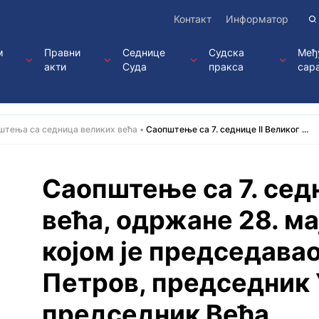
Контакт
Информатор
м
Правни
Седнице
Судска
Међ
акти
Суда
пракса
сар
штења са седница великих већа
Саопштење са 7. седницe II Великог ...
Саопштење са 7. седн
већа, одржанe 28. ма
којoм је председава
Петров, председник 
председник Већа