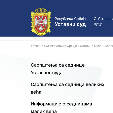
Република Србија
О Уставно
Уставни суд
суду
Уставни суд Републике Србије
Седнице Суда
Саоп
Саопштења са седнице
Уставног суда
Саопштења са седница великих
већа
Информације о седницама
малих већa