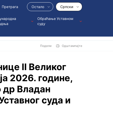
Остало
Српски
ународна
Обраћање Уставном
адња
суду
Подели
Одштампајте
ицe II Великог
ја 2026. године,
о др Владан
Уставног суда и