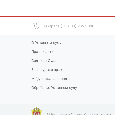
Централа (+381 11) 285 5000
О Уставном суду
Правни акт
и
Седнице Суда
База судске праксе
Међународна сарадња
Обраћање Уставном суду
© Република Србија Уставни суд •
•