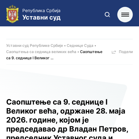
Република Србија
Уставни суд
Уставни суд Републике Србије
Седнице Суда
Саопштења са седница великих већа
Саопштење
Подели
са 9. седницe I Великог ...
Саопштење са 9. седницe I
Великог већа, одржанe 28. маја
2026. године, којoм је
председавао др Владан Петров,
председник Уставног суда и