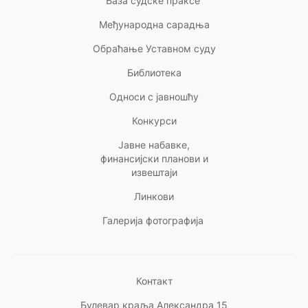
База судске праксе
Међународна сарадња
Обраћање Уставном суду
Библиотека
Односи с
јавношћу
Конкурси
Јавне набавке,
финансијски планови и
извештаји
Линкови
Галерија фотографија
Контакт
Булевар краља Александра 15