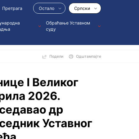
Остало
Српски
ународна
Обраћање Уставном
адња
суду
Подели
Одштампајте
ницe I Великог
рила 2026.
дседавао др
седник Уставног
ећа