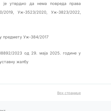
р је утврдио да нема повреда права
/2019, Уж-3523/2020, Уж-3823/2022,
 у предмету Уж-384/2017
18892/2023 од 29. маја 2025. године у
 уставну жалбу
Врх странице
акт