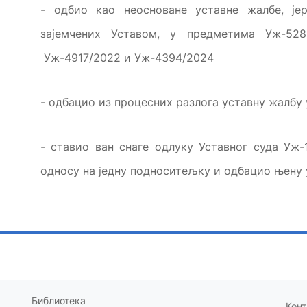
- одбио као неосноване уставне жалбе, је
зајемчених Уставом, у предметима Уж-5280
Уж-4917/2022 и Уж-4394/2024
- одбацио из процесних разлога уставну жалбу
- ставио ван снаге одлуку Уставног суда Уж-
односу на једну подноситељку и одбацио њену
Библиотека
Конт