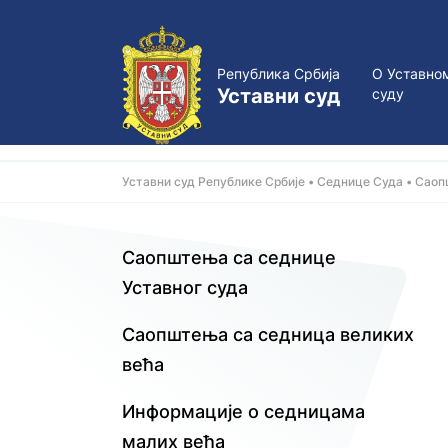
Република Србија
О Уставно
Уставни суд
суду
Уставни суд Републике Србије
Седнице Суда
Саоп
Саопштења са седнице
Уставног суда
Саопштења са седница великих
већа
Информације о седницама
малих већa