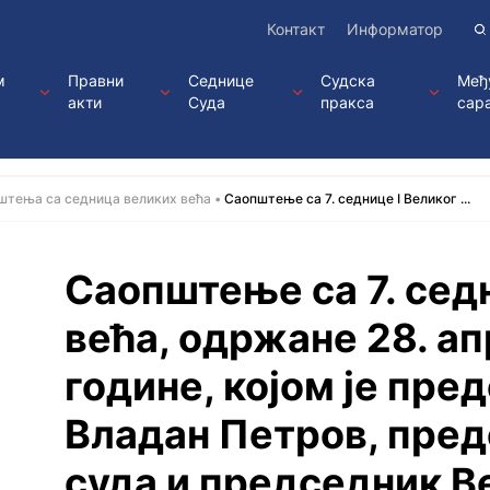
Контакт
Информатор
м
Правни
Седнице
Судска
Међ
акти
Суда
пракса
сар
штења са седница великих већа
Саопштење са 7. седницe I Великог ...
Саопштење са 7. сед
већа, одржанe 28. ап
године, којoм је пре
Владан Петров, пред
суда и председник В