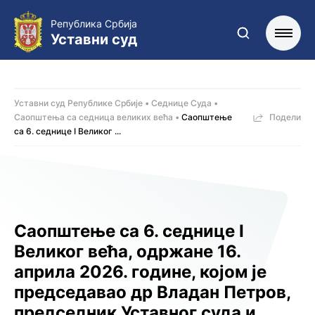
Република Србија
Уставни суд
Уставни суд Републике Србије
Седнице Суда
Саопштења са седница великих већа
Саопштење
Подели
са 6. седницe I Великог ...
Саопштење са 6. седницe I
Великог већа, одржанe 16.
априла 2026. године, којoм је
председавао др Владан Петров,
председник Уставног суда и