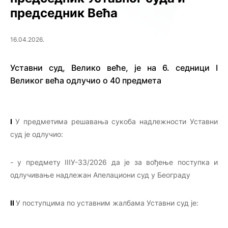
председник Већа
16.04.2026.
Уставни суд, Велико веће, је на 6. седници I
Великог већа одлучио о 40 предмета
I
У предметима решавања сукоба надлежности Уставни
суд је одлучио:
- у предмету IIIУ-33/2026 да је за вођење поступка и
одлучивање надлежан Апелациони суд у Београду
II
У поступцима по уставним жалбама Уставни суд је: