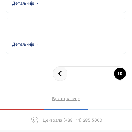
Детаљније
Детаљније
10
Врх странице
Централа (+381 11) 285 5000