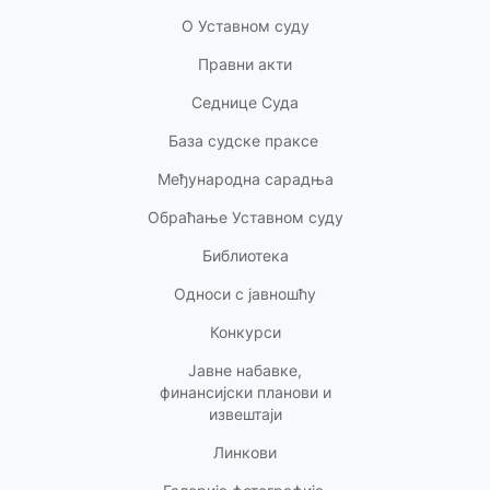
О Уставном суду
Правни акт
и
Седнице Суда
База судске праксе
Међународна сарадња
Обраћање Уставном суду
Библиотека
Односи с
јавношћу
Конкурси
Јавне набавке,
финансијски планови и
извештаји
Линкови