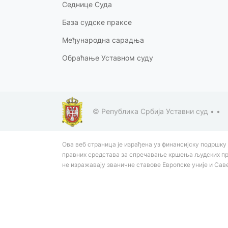
Седнице Суда
База судске праксе
Међународна сарадња
Обраћање Уставном суду
© Република Србија Уставни суд •
•
Ова веб страница је израђена уз финансијску подршку 
правних средстава за спречавање кршења људских прав
не изражавају званичне ставове Европске уније и Сав