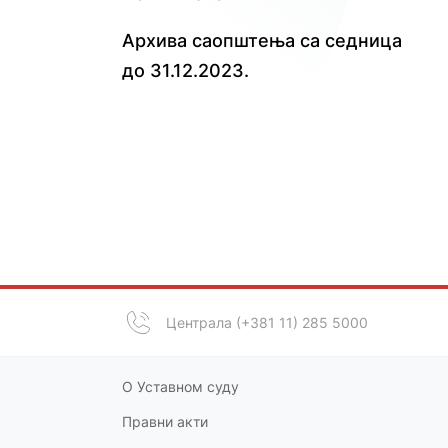
Архива саопштења са седница
до 31.12.2023.
Централа (+381 11) 285 5000
О Уставном суду
Правни акт
и