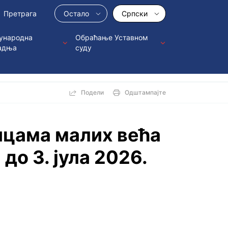
Остало
Српски
ународна
Обраћање Уставном
адња
суду
Подели
Одштампајте
ицама малих већа
до 3. јула 2026.