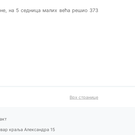
одине, на 5 седница малих већа решио 373
Врх странице
акт
евар краља Александра 15