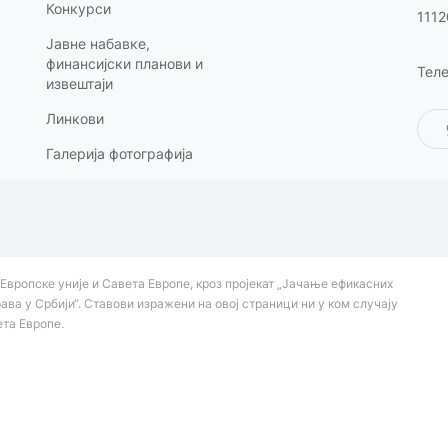
Конкурси
1112
Јавне набавке,
финансијски планови и
Теле
извештаји
Линкови
Галерија фотографија
Европске уније и Савета Европе, кроз пројекат „Јачање ефикасних
а у Србији“. Ставови изражени на овој страници ни у ком случају
ета Европе.