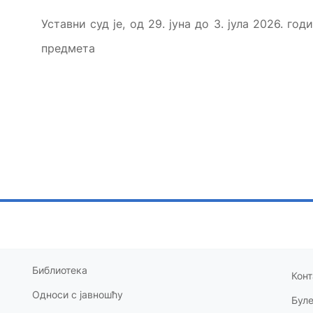
Уставни суд је, од 29. јуна до 3. јула 2026. г
предметa
Библиотека
Конт
Односи с
јавношћу
Бул