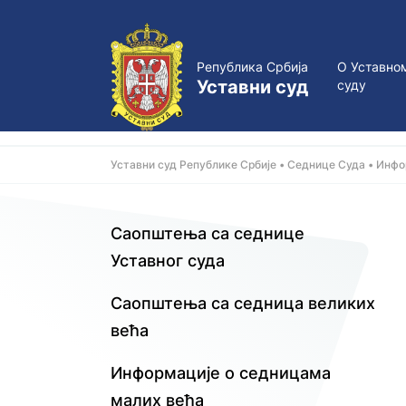
Република Србија
О Уставно
Уставни суд
суду
Уставни суд Републике Србије
Седнице Суда
Инфо
Саопштења са седнице
Уставног суда
Саопштења са седница великих
већа
Информације о седницама
малих већa