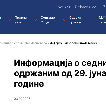
Контакт
Информатор
м
Правни
Седнице
Судска
Међ
акти
Суда
пракса
сар
рмације о седницама малих већa
Информација о седницама малих ...
Информација о седн
одржаним од 29. јуна 
године
03.07.2026.