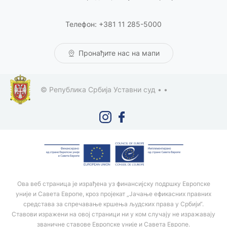
Телефон: +381 11 285-5000
Пронађите нас на мапи
© Република Србија Уставни суд •
•
Ова веб страница је израђена уз финансијску подршку Европске
уније и Савета Европе, кроз пројекат „Јачање ефикасних правних
средстава за спречавање кршења људских права у Србији“.
Ставови изражени на овој страници ни у ком случају не изражавају
званичне ставове Европске уније и Савета Европе.