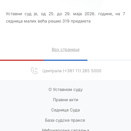
Уставни суд је, од 25. до 29. маја 2026. године, на 7
седницa малих већа решио 319 предмета
Врх странице
Централа (+381 11) 285 5000
О Уставном суду
Правни акт
и
Седнице Суда
База судске праксе
Међународна сарадња