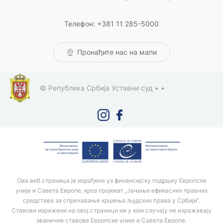
Телефон: +381 11 285-5000
Пронађите нас на мапи
© Република Србија Уставни суд •
•
Ова веб страница је израђена уз финансијску подршку Европске
уније и Савета Европе, кроз пројекат „Јачање ефикасних правних
средстава за спречавање кршења људских права у Србији“.
Ставови изражени на овој страници ни у ком случају не изражавају
званичне ставове Европске уније и Савета Европе.