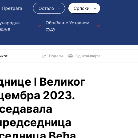
Остало
Српски
ународна
Обраћање Уставном
адња
суду
ког ...
Подели
Одштампајте
дницe I Великог
ецембра 2023.
дседавала
председница
дседница Већа