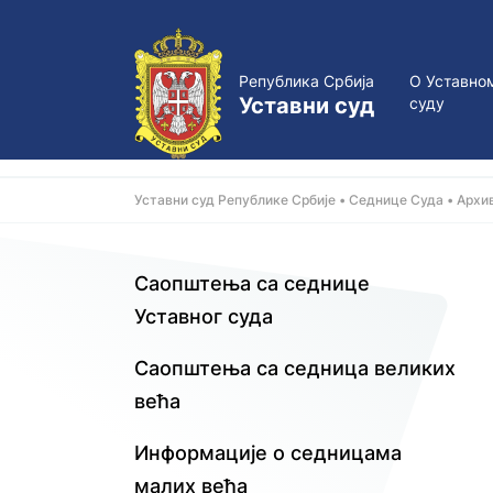
Република Србија
О Уставно
Уставни суд
суду
Уставни суд Републике Србије
Седнице Суда
Архив
Саопштења са седнице
Уставног суда
Саопштења са седница великих
већа
Информације о седницама
малих већa