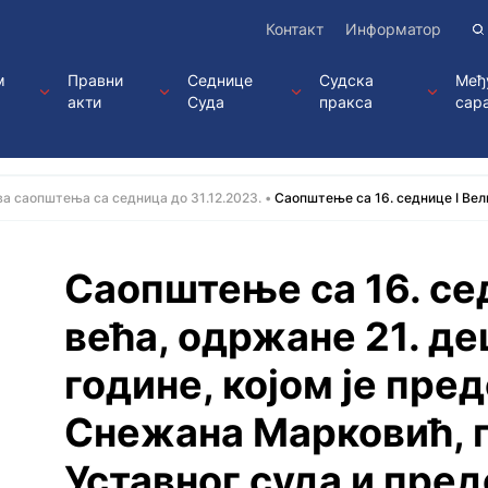
Контакт
Информатор
м
Правни
Седнице
Судска
Међ
акти
Суда
пракса
сар
а саопштења са седница до 31.12.2023.
Саопштење са 16. седницe I Вели
Саопштење са 16. се
већа, одржанe 21. д
године, којoм је пре
Снежана Марковић, 
Уставног суда и пре