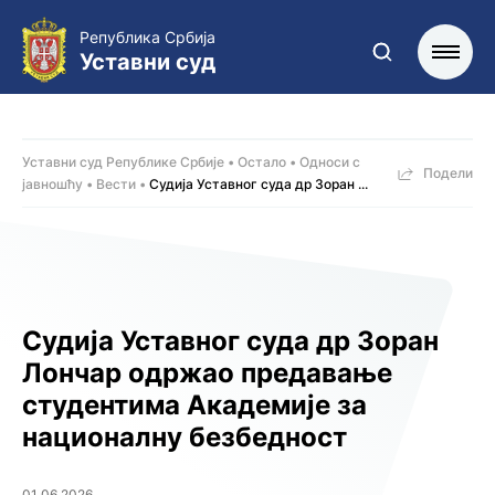
Република Србија
Уставни суд
Уставни суд Републике Србије
Остало
Односи с
Подели
јавношћу
Вести
Судија Уставног суда др Зоран ...
Судија Уставног суда др Зоран
Лончар одржао предавање
студентима Академијe за
националну безбедност