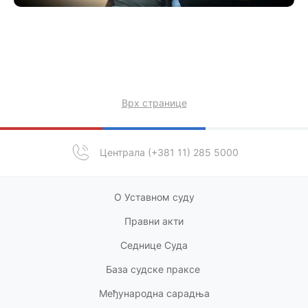
Врх странице
Централа (+381 11) 285 5000
О Уставном суду
Правни акт
и
Седнице Суда
База судске праксе
Међународна сарадња