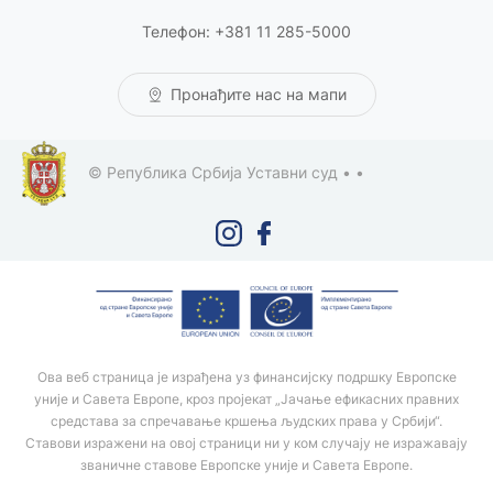
Телефон: +381 11 285-5000
Пронађите нас на мапи
© Република Србија Уставни суд •
•
Ова веб страница је израђена уз финансијску подршку Европске
уније и Савета Европе, кроз пројекат „Јачање ефикасних правних
средстава за спречавање кршења људских права у Србији“.
Ставови изражени на овој страници ни у ком случају не изражавају
званичне ставове Европске уније и Савета Европе.