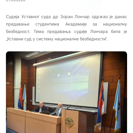
01.06.2026.
Судија Уставног суда др Зоран Лончар одржао је данас
предавање студентима Академијe за националну
безбедност. Тема предавања судије Лончара била је
„Уставни суд у систему националне безбедности“.