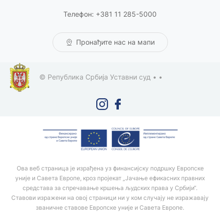
Телефон: +381 11 285-5000
Пронађите нас на мапи
© Република Србија Уставни суд •
•
Ова веб страница је израђена уз финансијску подршку Европске
уније и Савета Европе, кроз пројекат „Јачање ефикасних правних
средстава за спречавање кршења људских права у Србији“.
Ставови изражени на овој страници ни у ком случају не изражавају
званичне ставове Европске уније и Савета Европе.