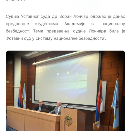
01.06.2026.
Судија Уставног суда др Зоран Лончар одржао је данас
предавање студентима Академијe за националну
безбедност. Тема предавања судије Лончара била је
„Уставни суд у систему националне безбедности“.