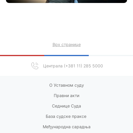
Врх странице
Централа (+381 11) 285 5000
О Уставном суду
Правни акт
и
Седнице Суда
База судске праксе
Међународна сарадња