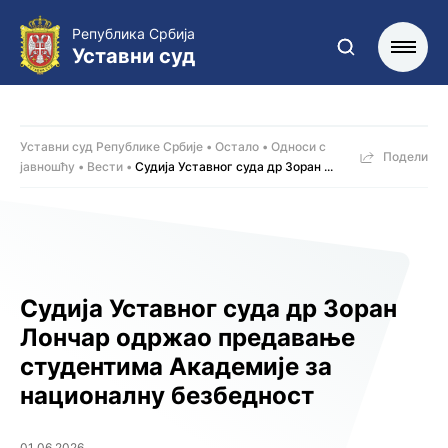
Република Србија
Уставни суд
Уставни суд Републике Србије
Остало
Односи с
Подели
јавношћу
Вести
Судија Уставног суда др Зоран ...
Судија Уставног суда др Зоран
Лончар одржао предавање
студентима Академијe за
националну безбедност