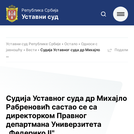
Република Србија
Уставни суд
Уставни суд Републике Србије
Остало
Односи с
јавношћу
Вести
Судија Уставног суда др Михајло
Подели
...
Судија Уставног суда др Михајло
Рабреновић састао се са
директорком Правног
департмана Универзитета
„Федерико II"