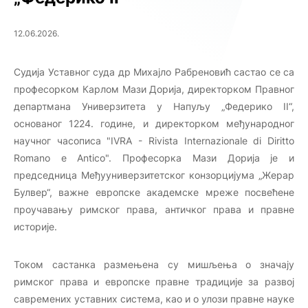
12.06.2026.
Судија Уставног суда др Михајло Рабреновић састао се са
професорком Карлом Мази Дорија, директорком Правног
департмана Универзитета у Напуљу „Федерико II“,
основаног 1224. године, и директорком међународног
научног часописа "IVRA - Rivista Internazionale di Diritto
Romano e Antico". Професорка Мази Дорија је и
председница Међууниверзитетског конзорцијума „Жерар
Булвер“, важне европске академске мреже посвећене
проучавању римског права, античког права и правне
историје.
Током састанка размењена су мишљења о значају
римског права и европске правне традиције за развој
савремених уставних система, као и о улози правне науке