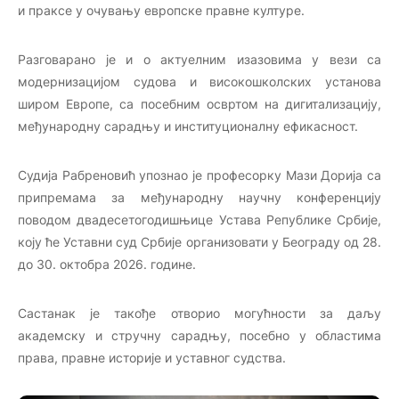
и праксе у очувању европске правне културе.
Разговарано је и о актуелним изазовима у вези са
модернизацијом судова и високошколских установа
широм Европе, са посебним освртом на дигитализацију,
међународну сарадњу и институционалну ефикасност.
Судија Рабреновић упознао је професорку Мази Дорија са
припремама за међународну научну конференцију
поводом двадесетогодишњице Устава Републике Србије,
коју ће Уставни суд Србије организовати у Београду од 28.
до 30. октобра 2026. године.
Састанак је такође отворио могућности за даљу
академску и стручну сарадњу, посебно у областима
права, правне историје и уставног судства.