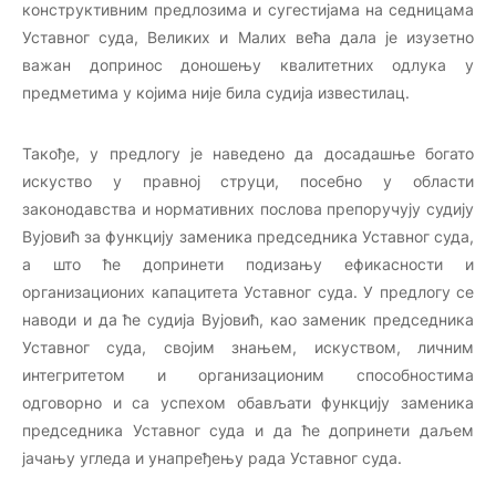
конструктивним предлозима и сугестијама на седницама
Уставног суда, Великих и Малих већа дала је изузетно
важан допринос доношењу квалитетних одлука у
предметима у којима није била судија известилац.
Такође, у предлогу је наведено да досадашње богато
искуство у правној струци, посебно у области
законодавства и нормативних послова препоручују судију
Вујовић за функцију заменика председника Уставног суда,
а што ће допринети подизању ефикасности и
организационих капацитета Уставног суда. У предлогу се
наводи и да ће судија Вујовић, као заменик председника
Уставног суда, својим знањем, искуством, личним
интегритетом и организационим способностима
одговорно и са успехом обављати функцију заменика
председника Уставног суда и да ће допринети даљем
јачању угледа и унапређењу рада Уставног суда.