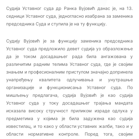
Судија Уставног суда др Ранка Вујовић данас је, на 13.
седници Уставног суда, једногласно изабрана за заменика
председника Суда и ступила је на ту функцију.
Судију Вујовић je за функцију заменика председника
Уставног суда предложило девет судија уз образложење
да је током досадашњег рада била ангажована у
различитим радним телима Уставног суда, где је својим
знањем и професионалним приступом значајно допринела
унапређењу квалитета одлучивања и унутрашње
организације и функционисања Уставног суда. По
мишљењу предлагача, судија Вујовић је као судија
Уставног суда у току досадашњег трајања мандата
исказала високу стручност приликом израде одлука у
предметима у којима је била задужена као судија
известилац, и то како у области уставних жалби, тако и у
области нормативне контроле. Поред тога, својим