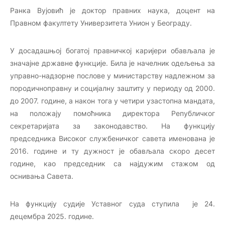
Ранка Вујовић је доктор правних наука, доцент на
Правном факултету Универзитета Унион у Београду.
У досадашњој богатој правничкој каријери обављала је
значајне државне функције. Била је начелник одељења за
управно-надзорне послове у министарству надлежном за
породичноправну и социјалну заштиту у периоду од 2000.
до 2007. године, а након тога у четири узастопна мандата,
на положају помоћника директора Републичког
секретаријата за законодавство. На функцију
председника Високог службеничког савета именована је
2016. године и ту дужност је обављала скоро десет
године, као председник са најдужим стажом од
оснивања Савета.
На функцију судије Уставног суда ступила је 24.
децембра 2025. године.