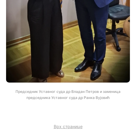
Председник Уставног суда др Владан Петров и заменица
председника Уставног суда др Ранка Вујовић
Врх странице