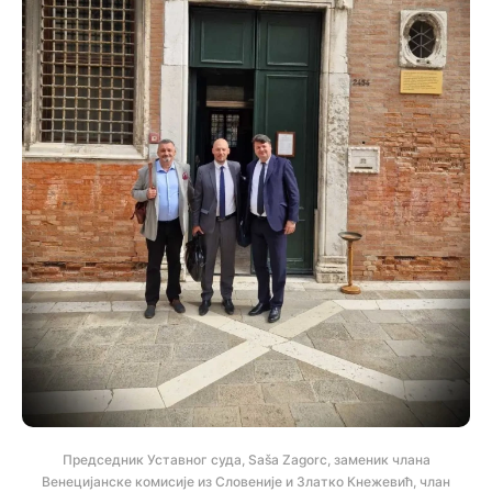
Председник Уставног суда, Saša Zagorc, заменик члана
Венецијанске комисије из Словеније и Златко Кнежевић, члан