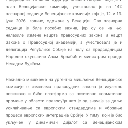
члан Венецијанске комисије, учествовао је на 147.
пленарној седници Венециjaнске комисије која је, 12. и 13.
јуна 2026. године, одржана у Венецији. Ова пленарна
седница је била посебно важна, јер су се на њој
налазиле измене нацрта правосудних закона и нацрт
Закона о Правосудној академији, а учествовала је и
делегација Републике Србије на челу са председницом
Народне скупштине Аном Брнабић и министром правде
Ненадом Вујићем.
Накнадно мишљење на ургентно мишљење Венецијанске
комисије о изменама правосудних закона је изузетно
позитивно и биће платформа за позитивне нормативне
промене у области правосуђа што је од значаја за даље
усклађивање са европским стандардима и убрзање
процеса европских интеграција Србије. У тиму, који је био
укључен у динамичан дијалог са Венецијанском