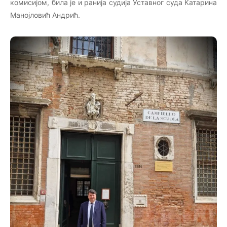
комисијом, била је и ранија судија Уставног суда Катарина
Манојловић Андрић.