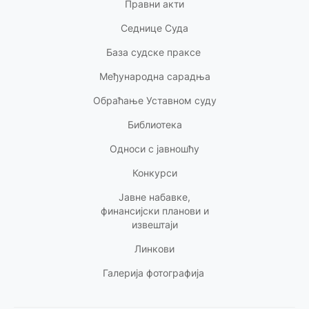
Правни акт
и
Седнице Суда
База судске праксе
Међународна сарадња
Обраћање Уставном суду
Библиотека
Односи с
јавношћу
Конкурси
Јавне набавке,
финансијски планови и
извештаји
Линкови
Галерија фотографија