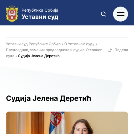
Република Србија
Уставни суд
Уставни суд Републике Србије
О Уставном суду
Председник, заменик председника и судије Уставног
Подели
суда
Судија Јелена Деретић
Судија Јелена Деретић