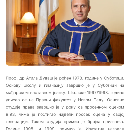
Проф. др Атила Дудаш је рођен 1978. године у Суботици.
Основу школу и гимназију завршио је у Суботици на
мађарском наставном језику. Школске 1997/1998. године
уписао се на Правни факултет у Новом Саду. Основне
студије права завршио је у року са просечном оценом
9.93, чиме је постигао највећи просек оцена у својој
генерацији. Током студија примио је бројна признања.
Године 1998. и 1999. примио je Изузетну награду