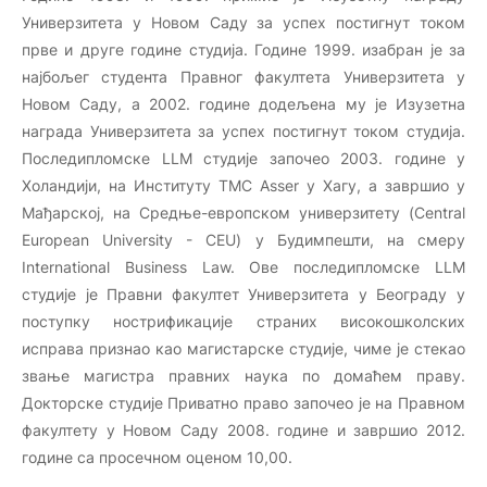
Универзитета у Новом Саду за успех постигнут током
прве и друге године студија. Године 1999. изабран је за
најбољег студента Правног факултета Универзитета у
Новом Саду, а 2002. године додељена му је Изузетна
награда Универзитета за успех постигнут током студија.
Последипломске LLM студије започео 2003. године у
Холандији, на Институту
TMC Asser
у Хагу, а завршио у
Мађарској, на Средње-европском универзитету (
Central
European University - CEU
) у Будимпешти, на смеру
International
Business
Law
. Ове последипломске LLM
студије је Правни факултет Универзитета у Београду у
поступку нострификације страних високошколских
исправа признао као магистарске студије, чиме је стекао
звање магистра правних наука по домаћем праву.
Докторске студије Приватно право започео је на Правном
факултету у Новом Саду 2008. године и завршио 2012.
године са просечном оценом 10,00.