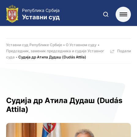
Република Србија
Уставни суд
Уставни суд Републике Србије
О Уставном суду
Председник, заменик председника и судије Уставног
Подели
суда
Судија др Атила Дудаш (Dudás Attila)
Судија др Атила Дудаш (Dudás
Attila)