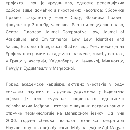
пројекта. Члан је уредништва, односно редакцијских
одбора више домаћих и иностраних часописа: Зборника
Правног факултета у Новом Саду, Зборника Правног
факултета у Загребу, часописа Радно и социјално право,
Central European Journal Comparative Law
,
Journal of
Agricultural and Environmental Law
,
Law, Identities and
Values
,
European Integration Studies
, итд. Учествовао је на
бројним програмима академске размене, између осталог,
у Грацу у Аустрији, Хајделбергу у Немачкој, Мишколцу,
Печују и Будимпешти у Мађарској.
Поред академске каријере, активно учествује у раду
неколико научних и стручних удружења у Војводини
којима је циљ очување националног идентитета
војвођанских Мађара, неговање научних истраживања и
стручне терминологије на мађарском језику. Од јуна
2006. године обавља послове техничког секретара
Научног друштва војвођанских Мађара (
Vajdasági Magyar