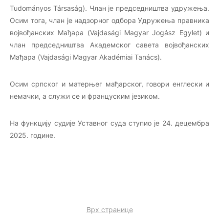
Tudományos Társaság
). Члан је председништва удружења.
Осим тога, члан је надзорног одбора Удружења правника
војвођанских Мађара (
Vajdasági Magyar Jogász Egylet
) и
члан председништва Академског савета војвођанских
Мађара (
Vajdas
ági Magyar Akadémiai Tanács
).
Осим српског и матерњег мађарског, говори енглески и
немачки, а служи се и француским језиком.
На функцију судије Уставног суда ступио је 24. децембра
2025. године.
Врх странице