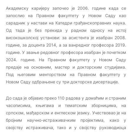
Академску каријеру започео је 2006. године када се
запослио на Правном факултету у Новом Саду као
сарадник у настави на Катедри грађанскоправних наука.
Од тада је без прекида у радном односу на истој
високошколској установи: за асистента је изабран 2008.
године, за доцента 2014, а за ванредног професора 2019.
године. У звање редовног професора изабран је почетком
2024. године. На Правном факултету у Новом Саду
предаје на основним, мастер и докторским студијама.
Под његовим менторством на Правном факултету у
Новом Саду одбрањене су три докторске дисертације.
До сада је објавио преко 110 радова у домаћим и страним
часописима, књигама и тематским зборницима, на
српском, мађарском и енглеском језику. Учествовао је на
бројним научно-истраживачким пројектима, како у
својству истраживача, тако и у својству руководиоца