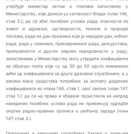
утврђује министар актом о платама запослених у
Министарству, који доноси уз сагласност Владе (члан 146.
став 3.); да се због посебних услова рада, опасности по
живот и здравље, одговорности, тежине и природе
послова, рада на дан празника који је нерадни дан, ноћног
рада, рада у сменама, прековременог рада, дежурстава,
приправности и других видова нередовности у раду,
запосленима у Министарству могу утврдити коефицијенти
за обрачун плате који су од 30 до 50 одсто номинално
већи од коефицијената за друге државне службенике, а у
висини масе средстава потребних за исплату додатних
коефицијената из члана 146. став 1. овог закона (члан 147.
став 1.); да се на права и обавезе проистекле из напред
наведених посебних услова рада не примењују одредбе
општих радно-правних прописа о увећаној заради (члан
147. став 3.).
Прелазним и завршним одредбама Закона о полицији