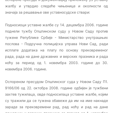
жалбу и утврдио следеће чињенице и околности од
значаја за решавање ове уставносудске ствари:
Подносиоци уставне жалбе су 14. децембра 2006. године
поднели тужбу Општинском суду у Новом Саду против
тужене Републике Србије - Министарство унутрашњих
послова - Подручна полицијска управа Нови Сад, ради
исплате додатака на плату по основу прековременог
рада, рада на дане државних и верских празника и рада
ноћу за период од 1. новембра 2003. године до 30.
новембра 2006. године.
Оспореном пресудом Општинског суда у Новом Саду П1.
9166/06 од 22. октобра 2008. године одбијен је тужбени
захтев тужилаца, овде подносилаца уставне жалбе, којим
су тражили да се тужена обавеже да им на име накнаде
зараде за прековремени рад, рад ноћу и рад на дане