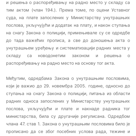
и решења о распоређивању на радно место у складу са
тим актом (члан 194.). Према томе, по оцени Уставног
суда, на плате запослених у Министарству унутрашњих
послова, укључујући и додатак на плату, и након ступања
на снагу Закона о полицији, примењивале су се одредбе
до тада важећих прописа, а све до доношења акта о
унутрашњем уређењу и систематизацији радних места у
складу са новодонетим законом и решења о
распоређивању на радно место на основу тог акта.
Међутим, одредбама Закона о унутрашњим пословима,
који је важио до 29. новембра 2005. године, односно до
ступања на снагу Закона о полицији, питања из области
радних односа запослених у Министарству унутрашњих
послова, укључујући и плате и накнаде радника тог
министарства, била су другачије регулисана. Одредбом
члана 47. став 1. Закона о унутрашњим пословима било је
прописано да се због посебних услова рада, тежине и