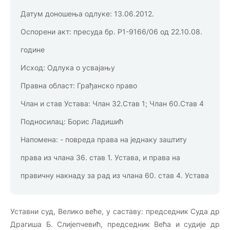
Датум доношења одлуке:
13.06.2012.
Оспорени акт:
пресуда бр. Р1-9166/06 од 22.10.08.
године
Исход:
Одлука о усвајању
Правна област:
Грађанско право
Члан и став Устава:
Члан 32.Став 1; Члан 60.Став 4
Подносилац:
Борис Ладишић
Напомена:
- повреда права на једнаку заштиту
права из члана 36. став 1. Устава, и права на
правичну накнаду за рад из члана 60. став 4. Устава
Уставни суд, Велико веће, у саставу: председник Суда др
Драгиша Б. Слијепчевић, председник Већа и судије др