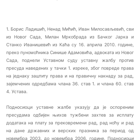
1. Борис Ладишић, Ненад Мићић, Иван Милосављевић, сви
из Новог Сада, Милан Мркобрада из Бачког Јарка и
Станко Иванишевић из Каћа су 16. априла 2010. године,
преко пуномоћника Синише Адамовића, адвоката из Новог
Сада, поднели Уставном суду уставну жалбу против
пресуда наведених у тачки 1. изреке, због повреде права
на једнаку заштиту права и на правичну накнаду за рад,
зајемчених одредбама члана 36. став 1. и члана 60. став
4. Устава.
Подносиоци уставне жалбе указују да је оспореним
пресудама одбијен њихов тужбени захтев за исплату
додатака на плату за прековремени рад, рад ноћу и рад
на дане државних и верских празника за период од
новембра 2003. до новембра 2006. године. Подносиоци