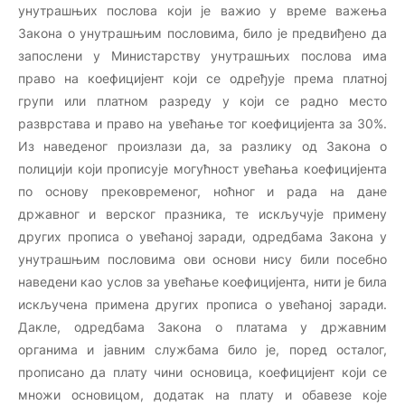
унутрашњих послова који је важио у време важења
Закона о унутрашњим пословима, било је предвиђено да
запослени у Министарству унутрашњих послова има
право на коефицијент који се одређује према платној
групи или платном разреду у који се радно место
разврстава и право на увећање тог коефицијента за 30%.
Из наведеног произлази да, за разлику од Закона о
полицији који прописује могућност увећања коефицијента
по основу прековременог, ноћног и рада на дане
државног и верског празника, те искључује примену
других прописа о увећаној заради, одредбама Закона у
унутрашњим пословима ови основи нису били посебно
наведени као услов за увећање коефицијента, нити је била
искључена примена других прописа о увећаној заради.
Дакле, одредбама Закона о платама у државним
органима и јавним службама било је, поред осталог,
прописано да плату чини основица, коефицијент који се
множи основицом, додатак на плату и обавезе које