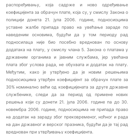
распоређивању, која садрже и ново одређивање
коефицијента за обрачун плате, која су, у смислу Закона о
полицији донета 21. јула 2006. године, подносиоцима
уставне жалбе припада право на увећање зараде по
наведеним основима, будући да у том периоду рад
подносилаца није био посебно вреднован по основу
додатака на плату, у смислу члана 5. Закона о платама у
државним органима и јавним службама, јер увећана
плата због услова рада, не обухвата и додатак на плату.
Међутим, како је утврђено да је новим решењима
подносиоцима утврђен коефицијент за обрачун плате за
30% номинално већи од коефицијената за друге државне
службенике, следи да за период од примене нових
решења који су донети 21. јула 2006. године па до 30.
новембра 2006. године, подносиоцима не припада право
на додатак на зараду због прековременог, ноћног и рада
на дан државног и верског празника, будући да је тај рад
вреднован при утврђивању коефицијента.