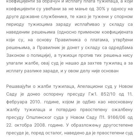
коефицијенти за обрачун и исплату плата тужилаца, а који
коефицијенти су увећани за не мање од 30% у односу на
друге државне службенике, те како је тужени у спорном
периоду тужиоцима зараду исплаћивао у складу са
наведеним решењима (односно применом коефицијената
који су, на основу Правилника о платама, утврђени
решењима, а Правилник је донет у складу са одредбама
Законом о полицији), а тужиоци против тих решења нису
улагали жалбе, овај суд је нашао да захтев тужилац а за
исплату разлике зараде, и у овом делу није основан
Решавајући о жалби тужилаца, Апелациони суд у Новом
Саду је донео оспорену пресуду Гж1. 852/10 од 11.
фебруара 2010. године, којом је одбио као неосновану
жалбу тужилаца и потврдио првостепену ожалбену
пресуду Општинског суда у Новом Саду П1. 9166/06 од
22. октобра 2008. године. У образложењу другостепене
пресуде је, поред осталог, наведено да је првостепени суд