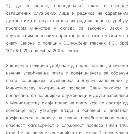
1.); да се звање, напредовање, плате и накнаде
овлашћених службених лица и радника на одређеним
дужностима и друга питања из радних односа, уређују
прописом министра у складу са законом. Закон о
унутрашњим пословима престао је да важи ступањем на
снагу Закона о полицији („Службени гласник РС“, број
101/05), 29. новембра 2005. године.
Законом о полицији уређена су, поред осталог, и питања
начина утврђивања плата и коефицијената за обрачун
плата полицијских службеника и других запослених у
Министарству унутрашњих послова. Овим законом је
прописано: да полицијски службеници и други запослени
у Министарству имају право на плату која се састоји од
основице коју утврђује Влада и основног и додатног
коефицијента у односу на звање, посебне услове рада,
опасност, одговорност и сложеност послова (члан 146.
став 1.); да висину коефицијента из става 1. овог члана