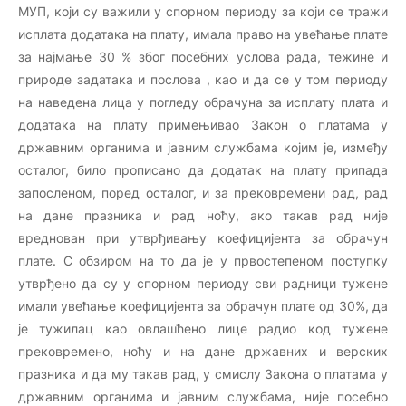
МУП, који су важили у спорном периоду за који се тражи
исплата додатака на плату, имала право на увећање плате
за најмање 30 % због посебних услова рада, тежине и
природе задатака и послова , као и да се у том периоду
на наведена лица у погледу обрачуна за исплату плата и
додатака на плату примењивао Закон о платама у
државним органима и јавним службама којим је, између
осталог, било прописано да додатак на плату припада
запосленом, поред осталог, и за прековремени рад, рад
на дане празника и рад ноћу, ако такав рад није
вреднован при утврђивању коефицијента за обрачун
плате. С обзиром на то да је у првостепеном поступку
утврђено да су у спорном периоду сви радници тужене
имали увећање коефицијента за обрачун плате од 30%, да
је тужилац као овлашћено лице радио код тужене
прековремено, ноћу и на дане државних и верских
празника и да му такав рад, у смислу Закона о платама у
државним органима и јавним службама, није посебно