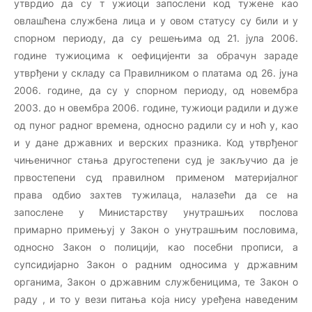
утврдио да су т ужиоци запослени код тужене као
овлашћена службена лица и у овом статусу су били и у
спорном периоду, да су решењима од 21. јула 2006.
године тужиоцима к оефицијенти за обрачун зараде
утврђени у складу са Правилником о платама од 26. јуна
2006. године, да су у спорном периоду, од новембра
2003. до н овембра 2006. године, тужиоци радили и дуже
од пуног радног времена, односно радили су и ноћ у, као
и у дане државних и верских празника. Код утврђеног
чињеничног стања другостепени суд је закључио да је
првостепени суд правилном применом материјалног
права одбио захтев тужилаца, налазећи да се на
запослене у Министарству унутрашњих послова
примарно примењуј у Закон о унутрашњим пословима,
односно Закон о полицији, као посебни прописи, а
супсидијарно Закон о радним односима у државним
органима, Закон о државним службеницима, те Закон о
раду , и то у вези питања која нису уређена наведеним