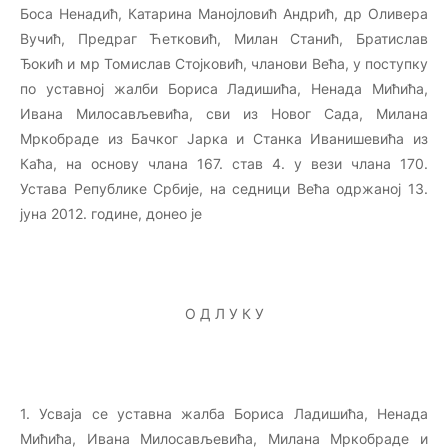
Боса Ненадић, Катарина Манојловић Андрић, др Оливера
Вучић, Предраг Ћетковић, Милан Станић, Братислав
Ђокић и мр Томислав Стојковић, чланови Већа, у поступку
по уставној жалби Бориса Ладишића, Ненада Мићића,
Ивана Милосављевића, сви из Новог Сада, Милана
Мркобраде из Бачког Јарка и Станка Иванишевића из
Каћа, на основу члана 167. став 4. у вези члана 170.
Устава Републике Србије, на седници Већа одржаној 13.
јуна 2012. године, донео је
О Д Л У К У
1. Усваја се уставна жалба Бориса Ладишића, Ненада
Мићића, Ивана Милосављевића, Милана Мркобраде и