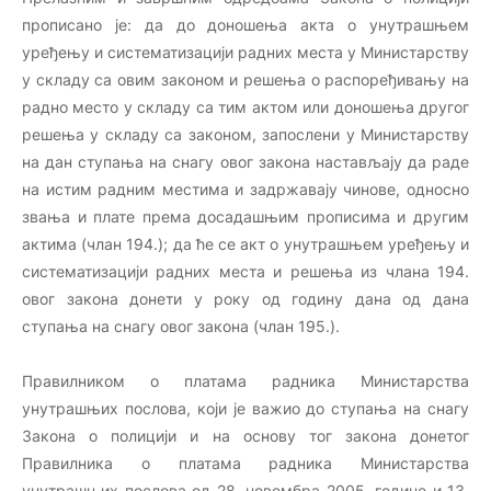
прописано је: да до доношења акта о унутрашњем
уређењу и систематизацији радних места у Министарству
у складу са овим законом и решења о распоређивању на
радно место у складу са тим актом или доношења другог
решења у складу са законом, запослени у Министарству
на дан ступања на снагу овог закона настављају да раде
на истим радним местима и задржавају чинове, односно
звања и плате према досадашњим прописима и другим
актима (члан 194.); да ће се акт о унутрашњем уређењу и
систематизацији радних места и решења из члана 194.
овог закона донети у року од годину дана од дана
ступања на снагу овог закона (члан 195.).
Правилником о платама радника Министарства
унутрашњих послова, који је важио до ступања на снагу
Закона о полицији и на основу тог закона донетог
Правилника о платама радника Министарства
унутрашњих послова од 28. новембра 2005. године и 13.