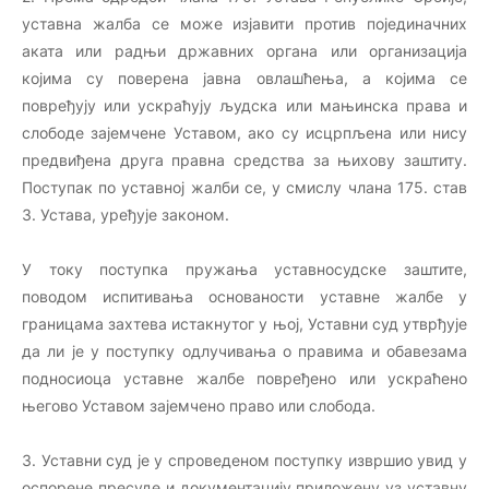
уставна жалба се може изјавити против појединачних
аката или радњи државних органа или организација
којима су поверена јавна овлашћења, а којима се
повређују или ускраћују људска или мањинска права и
слободе зајемчене Уставом, ако су исцрпљена или нису
предвиђена друга правна средства за њихову заштиту.
Поступак по уставној жалби се, у смислу члана 175. став
3. Устава, уређује законом.
У току поступка пружања уставносудске заштите,
поводом испитивања основаности уставне жалбе у
границама захтева истакнутог у њој, Уставни суд утврђује
да ли је у поступку одлучивања о правима и обавезама
подносиоца уставне жалбе повређено или ускраћено
његово Уставом зајемчено право или слобода.
3. Уставни суд је у спроведеном поступку извршио увид у
оспорене пресуде и документацију приложену уз уставну