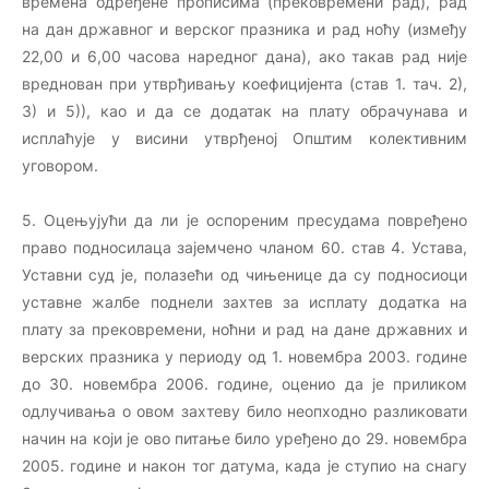
времена одређене прописима (прековремени рад), рад
на дан државног и верског празника и рад ноћу (између
22,00 и 6,00 часова наредног дана), ако такав рад није
вреднован при утврђивању коефицијента (став 1. тач. 2),
3) и 5)), као и да се додатак на плату обрачунава и
исплаћује у висини утврђеној Општим колективним
уговором.
5. Оцењујући да ли је оспореним пресудама повређено
право подносилаца зајемчено чланом 60. став 4. Устава,
Уставни суд је, полазећи од чињенице да су подносиоци
уставне жалбе поднели захтев за исплату додатка на
плату за прековремени, ноћни и рад на дане државних и
верских празника у периоду од 1. новембра 2003. године
до 30. новембра 2006. године, оценио да је приликом
одлучивања о овом захтеву било неопходно разликовати
начин на који је ово питање било уређено до 29. новембра
2005. године и након тог датума, када је ступио на снагу