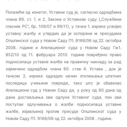
Полазећи од изнетог, Уставни суд је, сагласно одредбама
члана 89. ст. 1. и 2. Закона о Уставном суду („Службени
гласник РС“, бр. 109/07 и 99/11), у тачки 1. изреке усвојио
уставну жалбу и утврдио да је оспорени м пресудама
Општинског суда у Новом Саду П1. 9166/06 од 22. октобра
2008. године и Апелационог суда у Новом Саду Гж1.
852/10 од 11. фебруара 2010. године повређено право
подносилаца уставне жалбе на правичну накнаду за рад
зајемчено одредбом члана 60. став 4. Устава , док је
тачком 2. изреке одредио начин отклањања штетних
последица учињене повреде, тако што је обавезао
Апелациони суд у Новом Саду да, у року од 60 дана од
дана достављања ове одлуке Уставног суда, пон ови
поступак одлучивања о жалби подносилаца уставне
жалбе, изјављеној против пресуде Општинског суда у
Новом Саду П1. 9166/06 од 22. октобра 2008 . године.