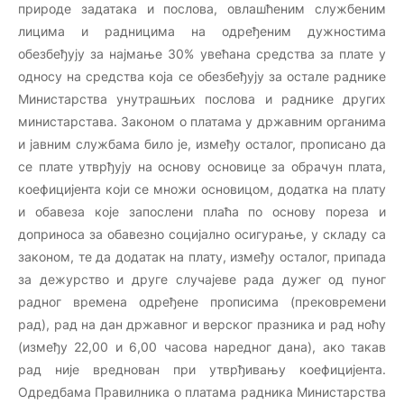
природе задатака и послова, овлашћеним службеним
лицима и радницима на одређеним дужностима
обезбеђују за најмање 30% увећана средства за плате у
односу на средства која се обезбеђују за остале раднике
Министарства унутрашњих послова и раднике других
министарстава. Законом о платама у државним органима
и јавним службама било је, између осталог, прописано да
се плате утврђују на основу основице за обрачун плата,
коефицијента који се множи основицом, додатка на плату
и обавеза које запослени плаћа по основу пореза и
доприноса за обавезно социјално осигурање, у складу са
законом, те да додатак на плату, између осталог, припада
за дежурство и друге случајеве рада дужег од пуног
радног времена одређене прописима (прековремени
рад), рад на дан државног и верског празника и рад ноћу
(између 22,00 и 6,00 часова наредног дана), ако такав
рад није вреднован при утврђивању коефицијента.
Одредбама Правилника о платама радника Министарства