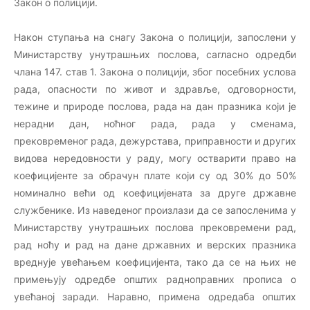
Закон о полицији.
Након ступања на снагу Закона о полицији, запослени у
Министарству унутрашњих послова, сагласно одредби
члана 147. став 1. Закона о полицији, због посебних услова
рада, опасности по живот и здравље, одговорности,
тежине и природе послова, рада на дан празника који је
нерадни дан, ноћног рада, рада у сменама,
прековременог рада, дежурстава, приправности и других
видова нередовности у раду, могу остварити право на
коефицијенте за обрачун плате који су од 30% до 50%
номинално већи од коефицијената за друге државне
службенике. Из наведеног произлази да се запосленима у
Министарству унутрашњих послова прековремени рад,
рад ноћу и рад на дане државних и верских празника
вреднује увећањем коефицијента, тако да се на њих не
примењују одредбе општих радноправних прописа о
увећаној заради. Наравно, примена одредаба општих