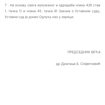
7 . На основу свега изложеног и одредаба члана 42б став
1. тачка 1) и члана 45. тачка 9) Закона о Уставном суду,
Уставни суд је донео Одлуку као у изреци.
ПРЕДСЕДНИК ВЕЋА
др Драгиша Б. Слијепчевић