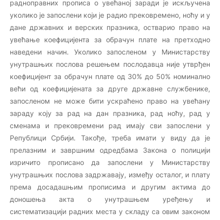
радноправних прописа о увећаној заради је искључена
уколико је запослени који је радио прековремено, ноћу и у
дане државних и верских празника, остварио право на
увећање коефицијента за обрачун плате на претходно
наведени начин. Уколико запосленом у Министарству
унутрашњих послова решењем послодавца није утврђен
коефицијент за обрачун плате од 30% до 50% номинално
већи од коефицијената за друге државне службенике,
запосленом не може бити ускраћено право на увећану
зараду коју за рад на дан празника, рад ноћу, рад у
сменама и прековремени рад имају сви запослени у
Републици Србији. Такође, треба имати у виду да је
прелазним и завршним одредбама Закона о полицији
изричито прописано да запослени у Министарству
унутрашњих послова задржавају, између осталог, и плату
према досадашњим прописима и другим актима до
доношења акта о унутрашњем уређењу и
систематизацији радних места у складу са овим законом