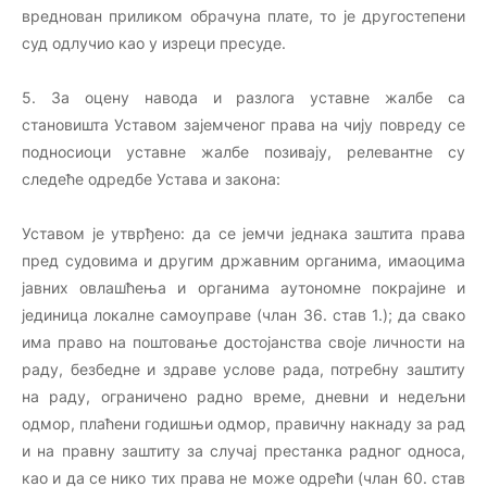
вреднован приликом обрачуна плате, то је другостепени
суд одлучио као у изреци пресуде.
5. За оцену навода и разлога уставне жалбе са
становишта Уставом зајемченог права на чију повреду се
подносиоци уставне жалбе позивају, релевантне су
следеће одредбе Устава и закона:
Уставом је утврђено: да се јемчи једнака заштита права
пред судовима и другим државним органима, имаоцима
јавних овлашћења и органима аутономне покрајине и
јединица локалне самоуправе (члан 36. став 1.); да свако
има право на поштовање достојанства своје личности на
раду, безбедне и здраве услове рада, потребну заштиту
на раду, ограничено радно време, дневни и недељни
одмор, плаћени годишњи одмор, правичну накнаду за рад
и на правну заштиту за случај престанка радног односа,
као и да се нико тих права не може одрећи (члан 60. став