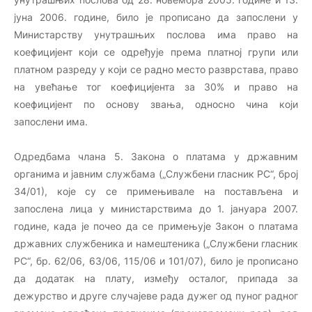
јуна 2006. године, било је прописано да запослени у
Министарству унутрашњих послова има право на
коефицијент који се одређује према платној групи или
платном разреду у који се радно место разврстава, право
на увећање тог коефицијента за 30% и право на
коефицијент по основу звања, односно чина који
запослени има.
Одредбама члана 5. Закона о платама у државним
органима и јавним службама („Службени гласник РС“, број
34/01), које су се примењивале на постављена и
запослена лица у министарствима до 1. јануара 2007.
године, када је почео да се примењује Закон о платама
државних службеника и намештеника („Службени гласник
РС“, бр. 62/06, 63/06, 115/06 и 101/07), било је прописано
да додатак на плату, између осталог, припада за
дежурство и друге случајеве рада дужег од пуног радног