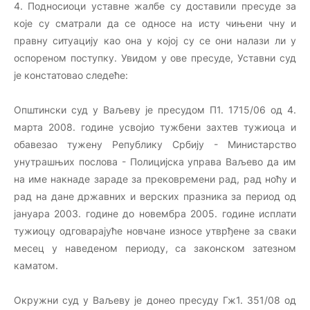
4. Подносиоци уставне жалбе су доставили пресуде за
које су сматрали да се односе на исту чињени чну и
правну ситуацију као она у којој су се они налази ли у
оспореном поступку. Увидом у ове пресуде, Уставни суд
је констатовао следеће:
Општински суд у Ваљеву је пресудом П1. 1715/06 од 4.
марта 2008. године усвојио тужбени захтев тужиоца и
обавезао тужену Републику Србију - Министарство
унутрашњих послова - Полицијска управа Ваљево да им
на име накнаде зараде за прековремени рад, рад ноћу и
рад на дане државних и верских празника за период од
јануара 2003. године до новембра 2005. године исплати
тужиоцу одговарајуће новчане износе утврђене за сваки
месец у наведеном периоду, са законском затезном
каматом.
Окружни суд у Ваљеву је донео пресуду Гж1. 351/08 од