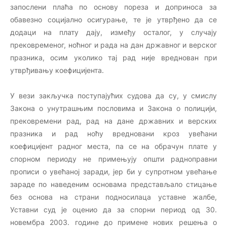
запослени плаћа по основу пореза и доприноса за
обавезно социјално осигурање, те је утврђено да се
додаци на плату дају, између осталог, у случају
прековременог, ноћног и рада на дан државног и верског
празника, осим уколико тај рад није вреднован при
утврђивању коефицијента.
У вези закључка поступајућих судова да су, у смислу
Закона о унутрашњим пословима и Закона о полицији,
прековремени рад, рад на дане државних и верских
празника и рад ноћу вредновани кроз увећани
коефицијент радног места, па се на обрачун плате у
спорном периоду не примењују општи радноправни
прописи о увећаној заради, јер би у супротном увећање
зараде по наведеним основама представљало стицање
без основа на страни подносилаца уставне жалбе,
Уставни суд је оценио да за спорни период од 30.
новембра 2003. године до примене нових решења о