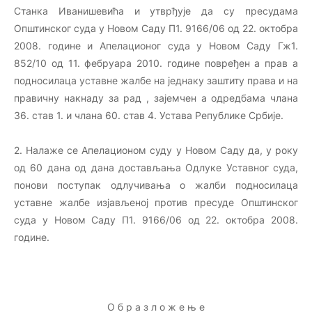
Станка Иванишевића и утврђује да су пресудама
Општинског суда у Новом Саду П1. 9166/06 од 22. октобра
2008. године и Апелационог суда у Новом Саду Гж1.
852/10 од 11. фебруара 2010. године повређен а прав а
подносилаца уставне жалбе на једнаку заштиту права и на
правичну накнаду за рад , зајемчен а одредбама члана
36. став 1. и члана 60. став 4. Устава Републике Србије.
2. Налаже се Апелационом суду у Новом Саду да, у року
од 60 дана од дана достављања Одлуке Уставног суда,
понови поступак одлучивања о жалби подносилаца
уставне жалбе изјављеној против пресуде Општинског
суда у Новом Саду П1. 9166/06 од 22. октобра 2008.
године.
О б р а з л о ж е њ е