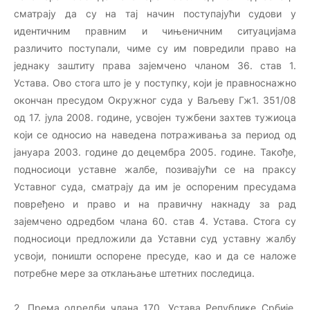
сматрају да су на тај начин поступајући судови у
идентичним правним и чињеничним ситуацијама
различито поступали, чиме су им повредили право на
једнаку заштиту права зајемчено чланом 36. став 1.
Устава. Ово стога што је у поступку, који је правноснажно
окончан пресудом Окружног суда у Ваљеву Гж1. 351/08
од 17. јула 2008. године, усвојен тужбени захтев тужиоца
који се односио на наведена потраживања за период од
јануара 2003. године до децембра 2005. године. Такође,
подносиоци уставне жалбе, позивајући се на праксу
Уставног суда, сматрају да им је оспореним пресудама
повређено и право и на правичну накнаду за рад
зајемчено одредбом члана 60. став 4. Устава. Стога су
подносиоци предложили да Уставни суд уставну жалбу
усвоји, поништи оспорене пресуде, као и да се наложе
потребне мере за отклањање штетних последица.
2. Према одредби члана 170. Устава Републике Србије,