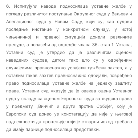
6. Испитујући наводе подносилаца уставне жалбе у
погледу различитог поступања Окружног суда у Ваљеву и
Апелационог суда у Новом Саду, који су, као судови
последње инстанце у конкретном случају, у истој
чињеничној и правној ситуацији донели различите
пресуде, а полазећи од одредбе члана 36. став 1. Устава,
Уставни суд је утврдио да је различитом оценом
наведених судова, датом тако што су у одређеним
случајевима правноснажно усвајали тужбени захтев, а у
осталим такав захтев правноснажно одбијали, повређено
право подносилаца уставне жалбе на једнаку заштиту
права. Уставни суд указује да је оваква оцена Уставног
суда у складу са оценом Европског суда за људска права
у предмету „Винчић и други против Србије“, коју је
Европски суд донео уз констатацију да није у његовој
надлежности да процењује који је стварни исход требало
да имају парнице подносилаца представки.