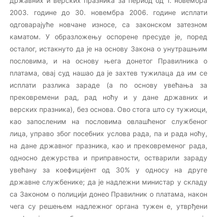
државних и верских празника за период од 1. новембра
2003. године до 30. новембра 2006. године исплати
одговарајуће новчане износе, са законском затезном
каматом. У образложењу оспорене пресуде је, поред
осталог, истакнуто да је на основу Закона о унутрашњим
пословима, и на основу њега донетог Правилника о
платама, овај суд нашао да је захтев тужилаца да им се
исплати разлика зараде (а по основу увећања за
прековремени рад, рад ноћу и у дане државних и
верских празника), без основа. Ово стога што су тужиоци,
као запосленим на пословима овлашћеног службеног
лица, управо због посебних услова рада, па и рада ноћу,
на дане државног празника, као и прековременог рада,
односно дежурства и приправности, остварили зараду
увећану за коефицијент од 30% у односу на друге
државне службенике; да је надлежни министар у складу
са Законом о полицији донео Правилник о платама, након
чега су решењем надлежног органа тужен е, утврђени