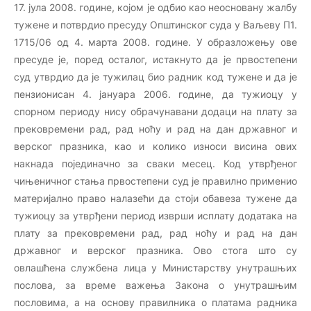
17. јула 2008. године, којом је одбио као неосновану жалбу
тужене и потврдио пресуду Општинског суда у Ваљеву П1.
1715/06 од 4. марта 2008. године. У образложењу ове
пресуде је, поред осталог, истакнуто да је првостепени
суд утврдио да је тужилац био радник код тужене и да је
пензионисан 4. јануара 2006. године, да тужиоцу у
спорном периоду нису обрачунавани додаци на плату за
прековремени рад, рад ноћу и рад на дан државног и
верског празника, као и колико износи висина ових
накнада појединачно за сваки месец. Код утврђеног
чињеничног стања првостепени суд је правилно применио
материјално право налазећи да стоји обавеза тужене да
тужиоцу за утврђени период изврши исплату додатака на
плату за прековремени рад, рад ноћу и рад на дан
државног и верског празника. Ово стога што су
овлашћена службена лица у Министарству унутрашњих
послова, за време важења Закона о унутрашњим
пословима, а на основу правилника о платама радника