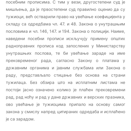
посебним прописима. С тим у вези, другостепени суд је
мишљења, да је првостепени суд правилно оценио да су
тужиоци, већ остварили право на увећање коефицијента у
складу са одредбама чл. 47. и 48. Закона о унутрашњим
пословима и чл. 146, 147. и 194. Закона о полицији. Наиме,
наведени посебни прописи искључују примену општих
радноправних прописа код запослених у Министарству
унутрашњих послова, те би увећање зараде на име
прековременог рада, сагласно Закону о платама у
државним органима и јавним службама или Закона о
раду, представљало стицање без основа на страни
тужилаца. Без обзира што на исплатним листама не
постоји јасно означено колико је плаћен прековремени
рад, рад ноћу и рад у дане државних и верских празника,
ово увећање је тужиоцима припало на основу самог
закона у смислу напред цитираних одредаба и исплаћено
је са зарадом.