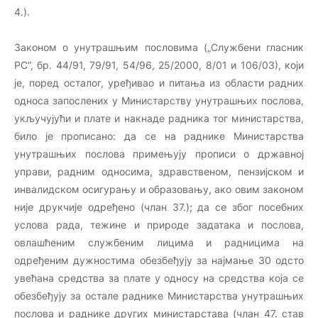
4.).
Законом о унутрашњим пословима („Службени гласник
РС“, бр. 44/91, 79/91, 54/96, 25/2000, 8/01 и 106/03), који
је, поред осталог, уређивао и питања из области радних
односа запослених у Министарству унутрашњих послова,
укључујући и плате и накнаде радника тог министарства,
било је прописано: да се на раднике Министарства
унутрашњих послова примењују прописи о државној
управи, радним односима, здравственом, пензијском и
инвалидском осигурању и образовању, ако овим законом
није друкчије одређено (члан 37.); да се због посебних
услова рада, тежине и природе задатака и послова,
овлашћеним службеним лицима и радницима на
одређеним дужностима обезбеђују за најмање 30 одсто
увећана средства за плате у односу на средства која се
обезбеђују за остале раднике Министарства унутрашњих
послова и раднике других министарстава (члан 47. став