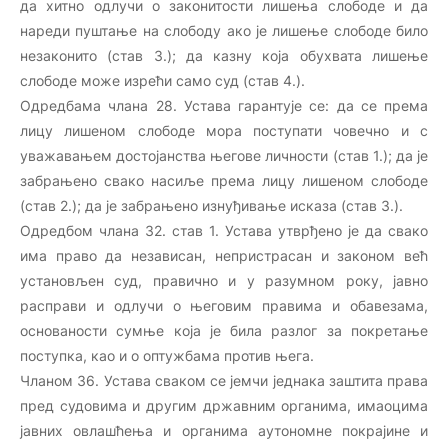
да хитно одлучи о законитости лишења слободе и да
нареди пуштање на слободу ако је лишење слободе било
незаконито (став 3.); да казну која обухвата лишење
слободе може изрећи само суд (став 4.).
Одредбама члана 28. Устава гарантује се: да се према
лицу лишеном слободе мора поступати човечно и с
уважавањем достојанства његове личности (став 1.); да је
забрањено свако насиље према лицу лишеном слободе
(став 2.); да је забрањено изнуђивање исказа (став 3.).
Одредбом члана 32. став 1. Устава утврђено је да свако
има право да независан, непристрасан и законом већ
установљен суд, правично и у разумном року, јавно
расправи и одлучи о његовим правима и обавезама,
основаности сумње која је била разлог за покретање
поступка, као и о оптужбама против њега.
Чланом 36. Устава сваком се јемчи једнака заштита права
пред судовима и другим државним органима, имаоцима
јавних овлашћења и органима аутономне покрајине и