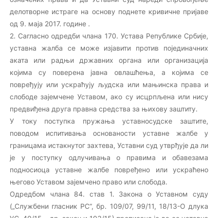
делотворне истраге на основу поднете кривичне пријаве
од 9. маја 2017. године .
2. Сагласно одредби члана 170. Устава Републике Србије,
уставна жалба се може изјавити против појединачних
аката или радњи државних органа или организација
којима су поверена јавна овлашћења, а којима се
повређују или ускраћују људска или мањинска права и
слободе зајемчене Уставом, ако су исцрпљена или нису
предвиђена друга правна средства за њихову заштиту.
У току поступка пружања уставносудске заштите,
поводом испитивања основаности уставне жалбе у
границама истакнутог захтева, Уставни суд утврђује да ли
је у поступку одлучивања о правима и обавезама
подносиоца уставне жалбе повређено или ускраћено
његово Уставом зајемчено право или слобода.
Oдредбом члана 84. став 1. Закона о Уставном суду
(„Службени гласник РС“, бр. 109/07, 99/11, 18/13-О длука