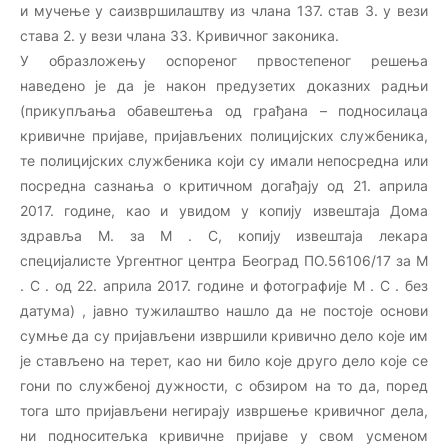
и мучење у саизвршилаштву из члана 137. став 3. у вези
става 2. у вези члана 33. Кривичног законика.
У образложењу оспореног првостепеног решења
наведено је да је након предузетих доказних радњи
(прикупљања обавештења од грађана – подносилаца
кривичне пријаве, пријављених полицијских службеника,
те полицијских службеника који су имали непосредна или
посредна сазнања о критичном догађају од 21. априла
2017. године, као и увидом у копију извештаја Дома
здравља М. за М . С, копију извештаја лекара
специјалисте Ургентног центра Београд ПО.56106/17 за М
. С . од 22. априла 2017. године и фотографије М . С . без
датума) , јавно тужилаштво нашло да не постоје основи
сумње да су пријављени извршили кривично дело које им
је стављено на терет, као ни било које друго дело које се
гони по службеној дужности, с обзиром на то да, поред
тога што пријављени негирају извршење кривичног дела,
ни подноситељка кривичне пријаве у свом усменом