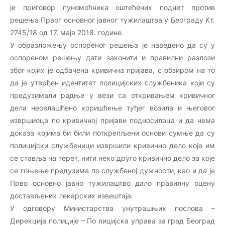
је приговор пуномоћника оштећених поднет против
решења Првог основног јавног тужилаштва у Београду Кт.
2745/18 од 17. маја 2018. године.
У образложењу оспореног решења је наведено да су у
оспореном решењу дати законити и правилни разлози
због којих је одбачена кривична пријава, с обзиром на то
да је утврђен идентитет полицијских службеника који су
предузимали радње у вези са откривањем кривичног
дела неовлашћено коришћење туђег возила и његовог
извршиоца по кривичној пријави подносилаца и да нема
доказа којима би били поткрепљени основи сумње да су
полицијски службеници извршили кривично дело које им
се ставља на терет, нити неко друго кривично дело за које
се гоњење предузима по службеној дужности, као и да је
Прво основно јавно тужилаштво дало правилну оцену
достављених лекарских извештаја.
У одговору Министарства унутрашњих послова –
Дирекција полиције – По лицијска управа за град Београд