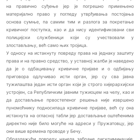
на правично суђење јер је погрешно примењено
материјално право у погледу утврђивања постојања
основа сумње, па самим тим и разлога за покретање
кривичног поступка, као и да нису идентификовани сви
полицијски службеници који су учествовали у
злостављању, већ само њих тројица.
У односу на истакнуту повреду права на једнаку заштиту
права и на правно средство, у уставној жалби је наведено
да је о одбацивању кривичне пријаве и о одбијању
приговора одлучивао исти орган, јер су сва јавна
тужилаштва један исти орган који је строго хијерархијски
устројен, са Републичким јавним тужиоцем на челу, као и
да достављање првостепеног решења није извршено
пуномоћнику подносилаца кривичне пријаве, већ су она
истакнута на огласној табли јер достављање оштећенима
директно није било могуће на адреси у Пружатовцу, јер
они више времена проводе у Бечу.
Образлажући повреду начела забране дискриминације,