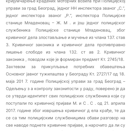
кријумчарење крадених моторних возила при Полицијској
управи за град Београд, једног НН инспектора званог „С.“,
једног инспектора званог „Р.“, инспектора Полицијске
станице Младеновац – Ж. М . и још једног полицијског
службеника Полицијске станице Младеновац, због
кривичног дела злостављање и мучење из члана 137. став
3. Кривичног законика и кривичног дела противправно
лишење слободе из члана 132. ст ав 2. Кривичног
законика , поводом које је формиран предмет Кт. 2745/18.
Захтевом за прикупљање потребних обавештења
Основног јавног тужилаштва у Београду Кт. 2727/17 од 18.
маја 201 7. године Полицијској управи за град Београд –
Одељењу з а контролу законитости у раду, поверено је да
се утврди идентитет свих полицијских службеника који су
поступали по кривичној пријави М. и С . С . од 21. априла
2017. године због извршења кривичног д ела крађе, те да
се са тим полицијским службеницима обави разговор на
све наводе поднете кривичне пријаве, а нарочито да ли су