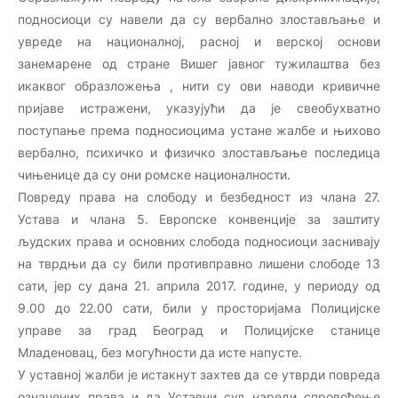
подносиоци су навели да су вербално злостављање и
увреде на националној, расној и верској основи
занемарене од стране Вишег јавног тужилаштва без
икаквог образложења , нити су ови наводи кривичне
пријаве истражени, указујући да је свеобухватно
поступање према подносиоцима устане жалбе и њихово
вербално, психичко и физичко злостављање последица
чињенице да су они ромске националности.
Повреду права на слободу и безбедност из члана 27.
Устава и члана 5. Европске конвенције за заштиту
људских права и основних слобода подносиоци заснивају
на тврдњи да су били противправно лишени слободе 13
сати, јер су дана 21. априла 2017. године, у периоду од
9.00 до 22.00 сати, били у просторијама Полицијске
управе за град Београд и Полицијске станице
Младеновац, без могућности да исте напусте.
У уставној жалби је истакнут захтев да се утврди повреда
означених права и да Уставни суд нареди спровођење