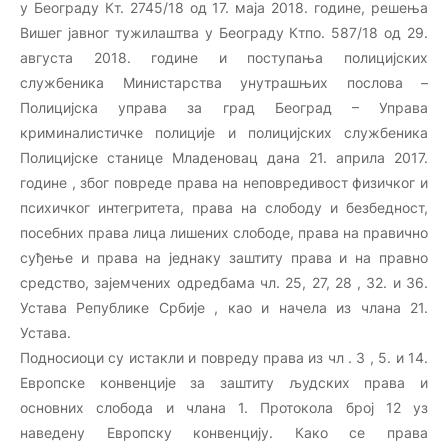
у Београду Кт. 2745/18 од 17. маја 2018. године, решења
Вишег јавног тужилаштва у Београду Ктпо. 587/18 од 29.
августа 2018. године и поступања полицијских
службеника Министарства унутрашњих послова –
Полицијска управа за град Београд – Управа
криминалистичке полиције и полицијских службеника
Полицијске станице Младеновац дана 21. априла 2017.
године , због повреде права на неповредивост физичког и
психичког интегритета, права на слободу и безбедност,
посебних права лица лишених слободе, права на правично
суђење и права на једнаку заштиту права и на правно
средство, зајемчених одредбама чл. 25, 27, 28 , 32. и 36.
Устава Републике Србије , као и начела из члана 21.
Устава.
Подносиoци су истакли и повреду права из чл . 3 , 5. и 14.
Европске конвенције за заштиту људских права и
основних слобода и члана 1. Протокола број 12 уз
наведену Европску конвенцију. Како се права