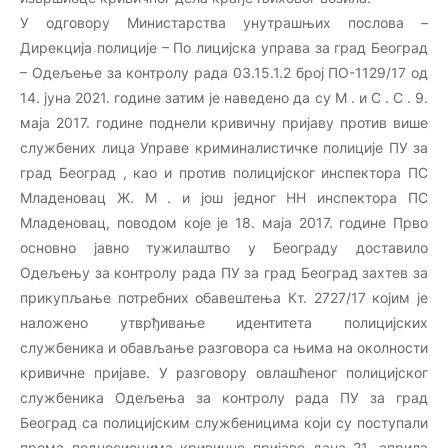
У одговору Министарства унутрашњих послова –
Дирекција полиције – По лицијска управа за град Београд
– Одељење за контролу рада 03.15.1.2 број ПО-1129/17 од
14. јуна 2021. године затим је наведено да су М . и С . С . 9.
маја 2017. године поднели кривичну пријаву против више
службених лица Управе криминалистичке полиције ПУ за
град Београд , као и против полицијског инспектора ПС
Младеновац Ж. М . и још једног НН инспектора ПС
Младеновац, поводом које је 18. маја 2017. године Прво
основно јавно тужилаштво у Београду доставило
Одељењу за контролу рада ПУ за град Београд захтев за
прикупљање потребних обавештења Кт. 2727/17 којим је
наложено утврђивање идентитета полицијских
службеника и обављање разговора са њима на околности
кривичне пријаве. У разговору овлашћеног полицијског
службеника Одељења за контролу рада ПУ за град
Београд са полицијским службеницима који су поступали
према подносиоцима кривичне пријаве дана 21. априла