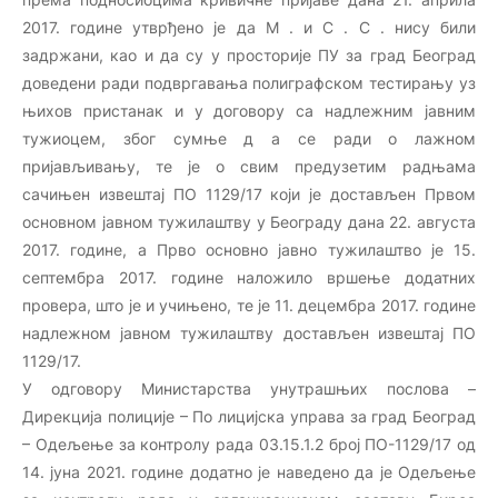
2017. године утврђено је да М . и С . С . нису били
задржани, као и да су у просторије ПУ за град Београд
доведени ради подвргавања полиграфском тестирању уз
њихов пристанак и у договору са надлежним јавним
тужиоцем, због сумње д а се ради о лажном
пријављивању, те је о свим предузетим радњама
сачињен извештај ПО 1129/17 који је достављен Првом
основном јавном тужилаштву у Београду дана 22. августа
2017. године, а Прво основно јавно тужилаштво је 15.
септембра 2017. године наложило вршење додатних
провера, што је и учињено, те је 11. децембра 2017. године
надлежном јавном тужилаштву достављен извештај ПО
1129/17.
У одговору Министарства унутрашњих послова –
Дирекција полиције – По лицијска управа за град Београд
– Одељење за контролу рада 03.15.1.2 број ПО-1129/17 од
14. јуна 2021. године додатно је наведено да је Одељење