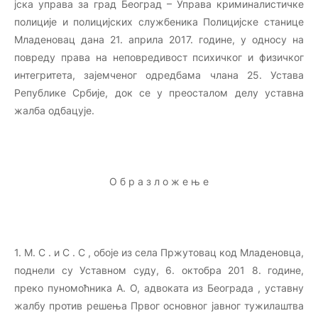
јска управа за град Београд – Управа криминалистичке
полиције и полицијских службеника Полицијске станице
Младеновац дана 21. априла 2017. године, у односу на
повреду права на неповредивост психичког и физичког
интегритета, зајемченог одредбама члана 25. Устава
Републике Србије, док се у преосталом делу уставна
жалба одбацује.
О б р а з л о ж е њ е
1. М. С . и С . С , обоје из села Пржутовац код Младеновца,
поднели су Уставном суду, 6. октобра 201 8. године,
преко пуномоћника А. О, адвоката из Београда , уставну
жалбу против решења Првог основног јавног тужилаштва