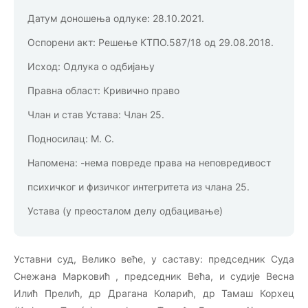
Датум доношења одлуке:
28.10.2021.
Оспорени акт:
Решење КТПО.587/18 од 29.08.2018.
Исход:
Одлука о одбијању
Правна област:
Кривично право
Члан и став Устава:
Члан 25.
Подносилац:
М. С.
Напомена:
-нема повреде права на неповредивост
психичког и физичког интегритета из члана 25.
Устава (у преосталом делу одбацивање)
Уставни суд, Велико веће, у саставу: председник Суда
Снежана Марковић , председник Већа, и судије Весна
Илић Прелић, др Драгана Коларић, др Тамаш Корхец