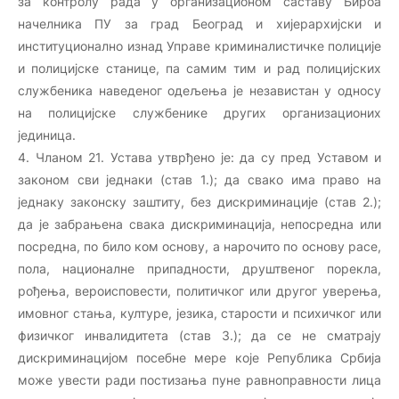
за контролу рада у организационом саставу Бироа
начелника ПУ за град Београд и хијерархијски и
институционално изнад Управе криминалистичке полиције
и полицијске станице, па самим тим и рад полицијских
службеника наведеног одељења је независтан у односу
на полицијске службенике других организационих
јединица.
4. Чланом 21. Устава утврђено је: да су пред Уставом и
законом сви једнаки (став 1.); да свако има право на
једнаку законску заштиту, без дискриминације (став 2.);
да је забрањена свака дискриминација, непосредна или
посредна, по било ком основу, a нарочито по основу расе,
пола, националне припадности, друштвеног порекла,
рођења, вероисповести, политичког или другог уверења,
имовног стања, културе, језика, старости и психичког или
физичког инвалидитета (став 3.); да се не сматрају
дискриминацијом посебне мере које Република Србија
може увести ради постизања пуне равноправности лица