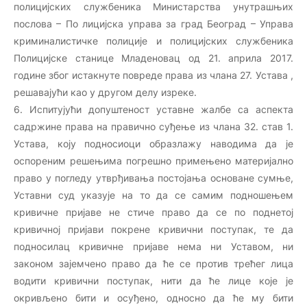
полицијских службеника Министарства унутрашњих
послова – По лицијска управа за град Београд – Управа
криминалистичке полиције и полицијских службеника
Полицијске станице Младеновац од 21. априла 2017.
године због истакнуте повреде права из члана 27. Устава ,
решавајући као у другом делу изреке.
6. Испитујући допуштеност уставне жалбе са аспекта
садржине права на правично суђење из члана 32. став 1.
Устава, коју подносиоци образлажу наводима да је
оспореним решењима погрешно примењено материјално
право у погледу утврђивања постојања основане сумње,
Уставни суд указује на то да се самим подношењем
кривичне пријаве не стиче право да се по поднетој
кривичној пријави покрене кривични поступак, те да
подносилац кривичне пријаве нема ни Уставом, ни
законом зајемчено право да ће се против трећег лица
водити кривични поступак, нити да ће лице које је
окривљено бити и осуђено, односно да ће му бити