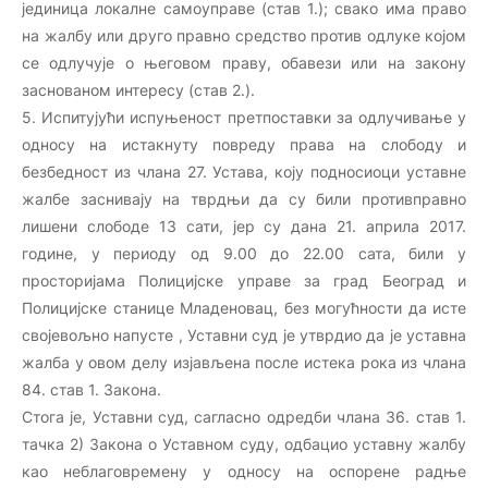
јединица локалне самоуправе (став 1.); свако има право
на жалбу или друго правно средство против одлуке којом
се одлучује о његовом праву, обавези или на закону
заснованом интересу (став 2.).
5. Испитујући испуњеност претпоставки за одлучивање у
односу на истакнуту повреду права на слободу и
безбедност из члана 27. Устава, коју подносиоци уставне
жалбе заснивају на тврдњи да су били противправно
лишени слободе 13 сати, јер су дана 21. априла 2017.
године, у периоду од 9.00 до 22.00 сата, били у
просторијама Полицијске управе за град Београд и
Полицијске станице Младеновац, без могућности да исте
својевољно напусте , Уставни суд је утврдио да је уставна
жалба у овом делу изјављена после истека рока из члана
84. став 1. Закона.
Стога је, Уставни суд, сагласно одредби члана 36. став 1.
тачка 2) Закона о Уставном суду, одбацио уставну жалбу
као неблаговремену у односу на оспорене радње