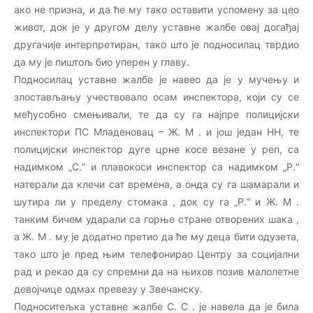
ако не призна, и да ће му тако оставити успомену за цео
живот, док је у другом делу уставне жалбе овај догађај
другачије интерпретиран, тако што је подносилац тврдио
да му је пиштољ био уперен у главу.
Подносилац уставне жалбе је навео да је у мучењу и
злостављању учествовало осам инспектора, који су се
међусобно смењивали, те да су га најпре полицијски
инспектори ПС Младеновац – Ж. М . и још један НН, те
полицијски инспектор дуге црне косе везане у реп, са
надимком „С.“ и плавокоси инспектор са надимком „Р.“
натерали да клечи сат времена, а онда су га шамарали и
шутира ли у пределу стомака , док су га „Р.“ и Ж. М .
танким бичем ударали са горње стране отворених шака ,
а Ж. М . му је додатно претио да ће му деца бити одузета,
тако што је пред њим телефонирао Центру за социјални
рад и рекао да су спремни да на њихов позив малолетне
девојчице одмах превезу у Звечанску.
Подноситељка уставне жалбе С. С . је навела да је била