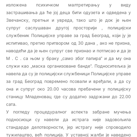
изложена психичком малтретирању у виду
застрашивања да ће јој деца бити одузета и одведена у
Звечанску, претњи и увреда, тако што је док је њен
супруг саслушаван другој просторији , полицијски
службеник Полицијске управе за град Београд, који ју је
испитивао, претио притвором од 30 дана , ако не призна,
наводећи да је њен супруг све признао и потписао и да је
М . С . са њом у браку „само због папира“ и да му она
служи као „маска организоване банде“. Подноситељка је
навела да су је полицијски службеници Полицијске управе
за град Београд повремено псовали и вређали, а да су
она и супруг око 20.00 часова пребачени у полицијску
станицу Младеновац где су додатно задржани до 22.00
сата.
У погледу процедуралног аспекта забране мучења
подносиоци су навели да истрага није задовољила
стандарде делотворности, јер истрагу није спроводило
тужилаштво, већ полиција. У уставној жалби је наведено