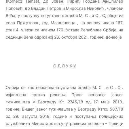
(Korhecz Tamás), др Јован Ћирић, Гордана Ајншпилер
Поповић, др Владан Петров и Мирослав Николић , чланови
Већа, у поступку по уставној жалби М. С . и С . С, обоје из
села Пржутовац код Младеновца , на основу члана 167.
став 4. у вези са чланом 170. Устава Републике Србије, на
седници Већа одржаној 28. октобра 2021. године, донео је
О Д Л У К У
Одбија се као неоснована уставна жалба М. С . и С . С .
изјављена против решења Првог основног јавног
тужилаштва у Београду Кт. 2745/18 од 17. маја 2018.
године, Вишег јавног тужилаштва у Београду Ктпо. 587/18
од 29. августа 2018. године и поступања полицијских
службеника Министарства унутрашњих послова – Полици