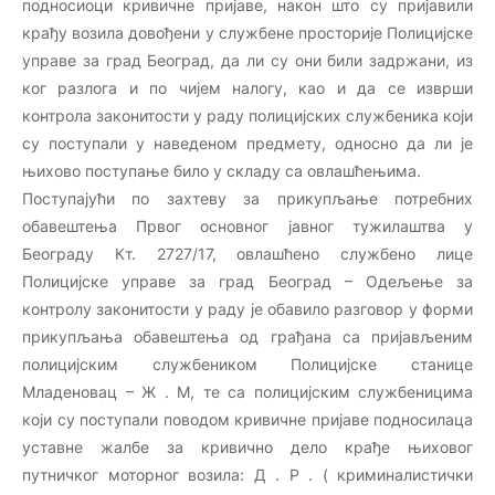
подносиоци кривичне пријаве, након што су пријавили
крађу возила довођени у службене просторије Полицијске
управе за град Београд, да ли су они били задржани, из
ког разлога и по чијем налогу, као и да се изврши
контрола законитости у раду полицијских службеника који
су поступали у наведеном предмету, односно да ли је
њихово поступање било у складу са овлашћењима.
Поступајући по захтеву за прикупљање потребних
обавештења Првог основног јавног тужилаштва у
Београду Кт. 2727/17, овлашћено службено лице
Полицијске управе за град Београд – Одељење за
контролу законитости у раду је обавило разговор у форми
прикупљања обавештења од грађана са пријављеним
полицијским службеником Полицијске станице
Младеновац – Ж . М, те са полицијским службеницима
који су поступали поводом кривичне пријаве подносилаца
уставне жалбе за кривично дело крађе њиховог
путничког моторног возила: Д . Р . ( криминалистички