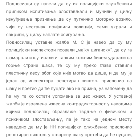
Подносиоци су навели да су их полицијски службеници
приликом испитивања злостављали и мучили у циљу
изнуђивања признања да су путничко моторно возило,
чији су нестанак пријавили полицији, сами украли и
сакрили, у циљу наплате осигурања.
Подносилац уставне жалбе М. С је навео да су му
полицијски инспектори псовали „мајку циганску“, да су га
шамарали и шутирали и танким кожним бичем ударали са
горње стране шака, те су му преко главе ставили
пластичну кесу због које није могао да дише, и да му је
један од инспектора репетиран пиштољ прислонио на
шаку и претио да ће пуцати ако не призна, уз напомену да
ће му та ко остати успомена за цео живот. У уставној
жалби је изражена извесна контрадикторност у наводима
којима подносилац образлаже тврдње о физичком и
психичком злостављању, па је тако на једном месту
наведено да му је НН полицијски службеник прислонио
репетиран пиштољ у отворену шаку претећи да ће пуцати,