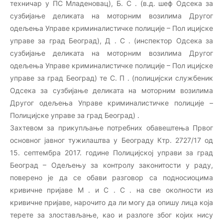
техничар у ПС Младеновац), Б. С . (в.д. шеф Одсека за
сузбијање деликата на моторним возилима Другог
одељења Управе криминалистичке полиције – Пол ицијске
управе за град Београд), Д . С . (инспектор Одсека за
сузбијање деликата на моторним возилима Другог
одељења Управе криминалистичке полиције – Пол ицијске
управе за град Београд) те С. П . (полицијски службеник
Одсека за сузбијање деликата на моторним возилима
Другог одељења Управе криминалистичке полиције –
Полицијске управе за град Београд) .
Захтевом за прикупљање потребних обавештења Првог
основног јавног тужилаштва у Београду Ктр. 2727/17 од
15. септембра 2017. године Полицијској управи за град
Београд – Одељењу за контролу законитости у раду,
поверено је да се обави разговор са подносиоцима
кривичне пријаве М . и С . С . на све околности из
кривичне пријаве, нарочито да ли могу да опишу лица која
терете за злостављање, као и разлоге због којих нису