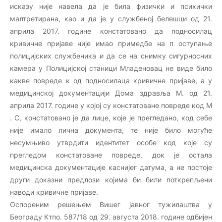
исказу није навела да је била физички и психички
малтретирана, као и да је у службеној белешци од 21.
априла 2017. године констатовано да подносилац
кривичне пријаве није имао примедбе на п оступање
полицијских службеника и да се на снимку сигурносних
камера у Полицијској станици Младеновац не виде било
какве повреде к од подносилаца кривичне пријаве, а у
медицинској документацији Дома здравља М. од 21.
априла 2017. године у којој су констатоване повреде код М
. С, констатовано је да лице, које је прегледано, код себе
није имало лична документа, те није било могуће
несумњиво утврдити идентитет особе код које су
прегледом констатоване повреде, док је остала
медицинска документације каснијег датума, а не постоје
други доказни предлози којима би били поткрепљени
наводи кривичне пријаве.
Оспореним решењем Вишег јавног тужилаштва у
Београду Ктпо. 587/18 од 29. августа 2018. године одбијен