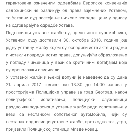
гарантована означеним одредбама Европске конвенције
садржински не разликују од права зајемчених Уставом,
то Уставни суд постојање њихове повреде цени у односу
на одговарајуће одредбе Устава.
Подносиоци уставне жалбе су, преко истог пуномоћника,
Уставном суду доставили 30. октобра 2018. године још
једну уставну жалбу којом су оспорили исте акте и радње
и истакли повреду истих права, допуњујући образложење
у погледу чињеница у вези са критичним догађајем које
су хронолошки описивали.
У уставној жалби и њеној допуни је наведено да су дана
21. априла 2017. године око 13.30 до 14.00 часова у
просторијама Полицијске управе за град Београд, након
полиграфског испитивања, полицијски службеници
раздвојили подносиоце уставне жалбе ради испитивања у
вези са нестанком сопственог аутомобила, чији су
нестанак подносиоци уставне жалбе, претходно тог јутра,
пријавили Полицијској станици Младе новац.