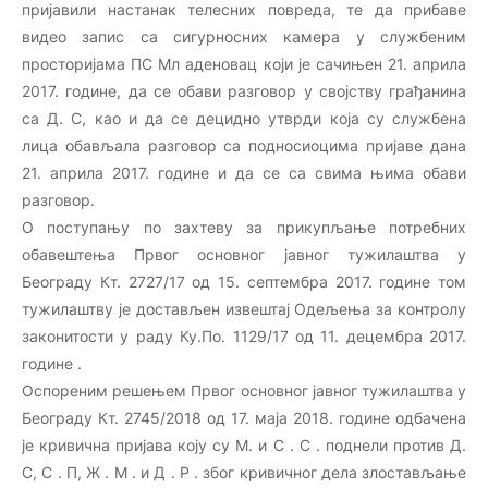
пријавили настанак телесних повреда, те да прибаве
видео запис са сигурносних камера у службеним
просторијама ПС Мл аденовац који је сачињен 21. априла
2017. године, да се обави разговор у својству грађанина
са Д. С, као и да се децидно утврди која су службена
лица обављала разговор са подносиоцима пријаве дана
21. априла 2017. године и да се са свима њима обави
разговор.
О поступању по захтеву за прикупљање потребних
обавештења Првог основног јавног тужилаштва у
Београду Кт. 2727/17 од 15. септембра 2017. године том
тужилаштву је достављен извештај Одељења за контролу
законитости у раду Ку.По. 1129/17 од 11. децембра 2017.
године .
Оспореним решењем Првог основног јавног тужилаштва у
Београду Кт. 2745/2018 од 17. маја 2018. године одбачена
је кривична пријава коју су М. и С . С . поднели против Д.
С, С . П, Ж . М . и Д . Р . због кривичног дела злостављање