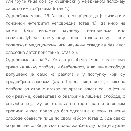
или групе лица која су суштински у неједнаком положају
са осталим грађанима (став 4.).
Одредбама члана 25. Устава је утврђено: да је физички и
психички интегритет неповредив (став 1.); да нико не
може бити изложен мучењу, нечовечном или
понижавајућем поступању или кажњавању, нити
подвргнут медицинским или научним огледима без свог
слободно датог пристанка (став 2.).
Одредбама члана 27. Устава утврђено је: да с вако има
право на личну слободу и безбедност, а лишење слободе
допуштено је само из разлога и у поступку који су
предвиђени законом (став 1.); да лице које је лишено
слободе од стране државног органа одмах се, на језику
који разуме, обавештава о разлозима лишења слободе, о
оптужби која му се ставља на терет као и о својим
правима и има право да без одлагања о свом лишењу
слободе обавести лице по свом избору (став 2.); да свако
ко је лишен слободе има право жалбе суду, који је дужан