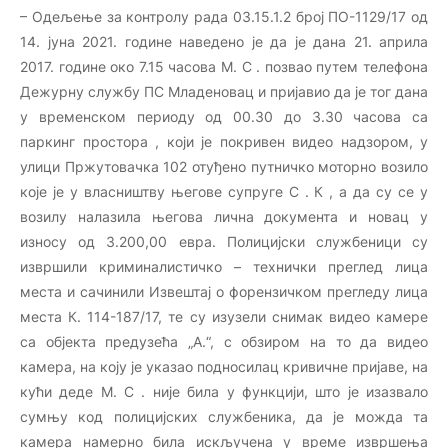
– Одељење за контролу рада 03.15.1.2 број ПО-1129/17 од
14. јуна 2021. године наведено је да је дана 21. априла
2017. године око 7.15 часова М. С . позвао путем телефона
Дежурну службу ПС Младеновац и пријавио да је тог дана
у временском периоду од 00.30 до 3.30 часова са
паркинг простора , који је покривен видео надзором, у
улици Пржутовачка 102 отуђено путничко моторно возило
које је у власништву његове супруге С . К , а да су се у
возилу налазила његова лична документа и новац у
износу од 3.200,00 евра. Полицијски службеници су
извршили криминалистичко – технички преглед лица
места и сачинили Извештај о форензичком прегледу лица
места К. 114-187/17, те су изузели снимак видео камере
са објекта предузећа „А.“, с обзиром на то да видео
камера, на коју је указао подносилац кривичне пријаве, на
кући деде М. С . није била у функцији, што је изазвало
сумњу код полицијских службеника, да је можда та
камера намерно била искључена у време извршења