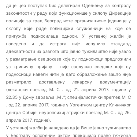
да је цео поступак био делегиран Одељењу за контролу
законитости у раду који функционише у склопу Дирекције
полиције за град Београд исте организационе јединице у
склопу које раде полицијски службеници на које се
притужба подносилаца односи. У уставној жалби је
наведено и да истрага није испунила стандард
адекватности из разлога што јавно тужилаштво није узело
у разматрање све доказе које су подносиоци предложили
уз кривичну пријаву – није саслушао сведоке које су
подносиоци навели нити је дато образложење зашто није
разматрало достављену лекарску документацију
(лекарски преглед М. С . од 21. априла 2017. године у
22.35 у Дому здравља „М .“; специјалистички преглед М. С
. од 22. априла 2017. године у Ургентном центру Клиничког
центра Србије; неуропсихиј aтријски преглед М. С . од 26.
априла 2017. године).
У уставној жалби је наведено да је Више јавно тужилаштво
у Београду оспореним актом прекршило право тужиоца