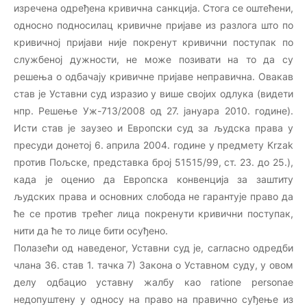
изречена одређена кривична санкција. Стога се оштећени,
односно подносилац кривичне пријаве из разлога што по
кривичној пријави није покренут кривични поступак по
службеној дужности, не може позивати на то да су
решења о одбачају кривичне пријаве неправична. Овакав
став је Уставни суд изразио у више својих одлука (видети
нпр. Решење Уж-713/2008 од 27. јануара 2010. године).
Исти став је заузео и Европски суд за људска права у
пресуди донетој 6. априла 2004. године у предмету Krzak
против Пољске, представка број 51515/99, ст. 23. до 25.),
када је оценио да Европска конвенција за заштиту
људских права и основних слобода не гарантује право да
ће се против трећег лица покренути кривични поступак,
нити да ће то лице бити осуђено.
Полазећи од наведеног, Уставни суд је, сагласно одредби
члана 36. став 1. тачка 7) Закона о Уставном суду, у овом
делу одбацио уставну жалбу као ratione personae
недопуштену у односу на право на правично суђење из