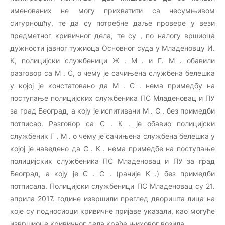
именованих не могу прихватити са несумњивом
сигурношћу, те да су потребне даље провере у вези
предметног кривичног дела, те су , по налогу вршиоца
дужности јавног тужиоца Основног суда у Младеновцу И.
К, полицијски службеници Ж . М . и Г. М . обавили
разговор са М . С, о чему је сачињена службена белешка
у којој је констатовано да М . С . нема примедбу на
поступање полицијских службеника ПС Младеновац и ПУ
за град Београд, а коју је испитивани М . С . без примедби
потписао. Разговор са С . К . је обавио полицијски
службеник Г . М . о чему је сачињена службена белешка у
којој је наведено да С . К . нема примедбе на поступање
полицијских службеника ПС Младеновац и ПУ за град
Београд, а коју је С . С . (раније К .) без примедби
потписала. Полицијски службеници ПС Младеновац су 21.
априла 2017. године извршили преглед дворишта лица на
које су подносиоци кривичне пријаве указали, као могуће
извршиоце кривичног дела крађе њиховог возила.