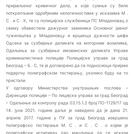
пријављеног кривичног дела, а које сумње су биле
поткрепљене одређеним нелогичностима у исказима М .
С . и С . К, те су полицијски службеници ПС Младеновац о
свему обавестили дежурног заменика Основног јавног
тужилаштва у Младеновцу и вршиоца дужности шефа
Одсека за сузбијање деликата на моторним возилима,
Одељења за сузбијање имовинских деликата Управе
криминалистичке полиције Полицијске управе за град
Београд – Б . С, те је договорено да се подносиоци пријаве
подвргну полиграфском тестирању, уколико буду на то
пристали.
У одговору Министарства унутрашњих послова –
Дирекција полиције – По лицијска управа за град Београд
– Одељење за контролу рада 03.15.1.2 број ПО-1129/17 од
14. јуна 2021. године даље је наведено да je дана 21.
априла 2017. године у ПУ за град Београд извршено
полиграфско тестирање М. С . и С . С . о којем је
полиграфски испитивач дао мишљење да се искази