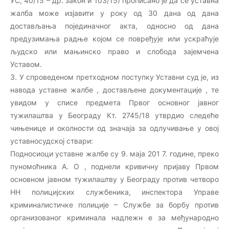
УС, 40/15 – др. закон и 103/15) прописано је да се уставна
жалба може изјавити у року од 30 дана од дана
достављања појединачног акта, односно од дана
предузимања радње којом се повређује или ускраћује
људско или мањинско право и слобода зајемчена
Уставом.
3. У спроведеном претходном поступку Уставни суд је, из
навода уставне жалбе , достављене документације , те
увидом у списе предмета Првог основног јавног
тужилаштва у Београду Кт. 2745/18 утврдио следеће
чињенице и околности од значаја за одлучивање у овој
уставносудској ствари:
Подносиоци уставне жалбе су 9. маја 201 7. године, преко
пуномоћника А. О , поднели кривичну пријаву Првом
основном јавном тужилаштву у Београду против четворо
НН полицијских службеника, инспектора Управе
криминалистичке полиције – Службе за борбу против
организованог криминала надлежн е за међународно