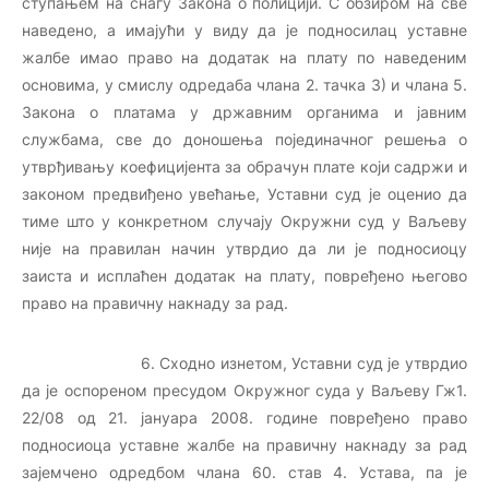
ступањем на снагу Закона о полицији. С обзиром на све
наведено, а имајући у виду да је подносилац уставне
жалбе имао право на додатак на плату по наведеним
основима, у смислу одредаба члана 2. тачка 3) и члана 5.
Закона о платама у државним органима и јавним
службама, све до доношења појединачног решења о
утврђивању коефицијента за обрачун плате који садржи и
законом предвиђено увећање, Уставни суд је оценио да
тиме што у конкретном случају Окружни суд у Ваљеву
није на правилан начин утврдио да ли је подносиоцу
заиста и исплаћен додатак на плату, повређено његово
право на правичну накнаду за рад.
6. Сходно изнетом, Уставни суд је утврдио
да је оспореном пресудом Окружног суда у Ваљеву Гж1.
22/08 од 21. јануара 2008. године повређено право
подносиоца уставне жалбе на правичну накнаду за рад
зајемчено одредбом члана 60. став 4. Устава, па је