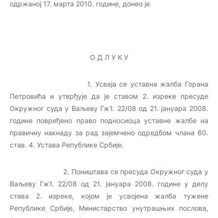
одржаној 17. марта 2010. године, донео је
О Д Л У К У
1. Усваја се уставна жалба Горана
Петровића и утврђује да је ставом 2. изреке пресуде
Окружног суда у Ваљеву Гж1. 22/08 од 21. јануара 2008.
године повређено право подносиоца уставне жалбе на
правичну накнаду за рад зајемчено одредбом члана 60.
став. 4. Устава Републике Србије.
2. Поништава се пресуда Окружног суда у
Ваљеву Гж1. 22/08 од 21. јануара 2008. године у делу
става 2. изреке, којом је усвојена жалба тужене
Републике Србије, Министарство унутрашњих послова,