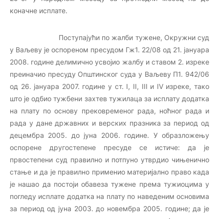
коначне исплате.
Поступајући по жалби тужене, Окружни суд
у Ваљеву је оспореном пресудом Гж1. 22/08 од 21. јануара
2008. године делимично усвојио жалбу и ставом 2. изреке
преиначио пресуду Општинског суда у Ваљеву П1. 942/06
од 26. јануара 2007. године у ст. I, II, III и IV изреке, тако
што је одбио тужбени захтев тужилаца за исплату додатка
на плату по основу прековременог рада, ноћног рада и
рада у дане државних и верских празника за период од
децембра 2005. до јуна 2006. године. У образложењу
оспорене другостепене пресуде се истиче: да је
првостепени суд правилно и потпуно утврдио чињенично
стање и да је правилно применио материјално право када
је нашао да постоји обавеза тужене према тужиоцима у
погледу исплате додатка на плату по наведеним основима
за период од јуна 2003. до новембра 2005. године; да је