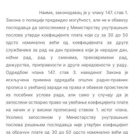
Наиме, законодавац је у члану 147. став 1.
Закона о полицији предвидео могућност, али не и обавезу
послодавца да запосленима у Министарству унутрашњих
послова утврди коефицијенте плата који су за 30 до 50
одсто номинално већи од коефицијената за друге
службенике за рад на дан празника који је нерадни дан,
ноћни рад, рад у сменама, прековремени рад,
дежурства, приправности и друге нередовности у раду.
Одредбом члана 147. став 3. наведеног Закона је
искључена примена одредаба општих радно-правних
прописа о увећаној заради на права и обавезе проистекле
из посебних услова рада, али само у случају да је
запослени остварио право на увећање коефицијента плате
на начин и у висини прописаној ставом 1. истог члана.
Уколико запосленом у Министарству унутрашњих
послова решењем послодавца није утврђен коефицијент
за обрачун плате од 30 до 50 одсто номинално већи од