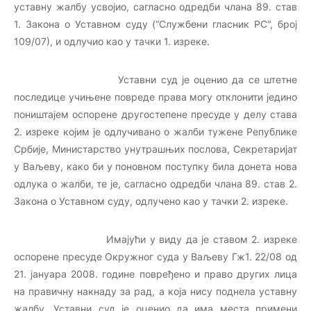
уставну жалбу усвојио, сагласно одредби члана 89. став
1. Закона о Уставном суду (“Службени гласник РС“, број
109/07), и одлучио као у тачки 1. изреке.
Уставни суд је оценио да се штетне
последице учињене повреде права могу отклонити једино
поништајем оспорене другостепене пресуде у делу става
2. изреке којим је одлучивано о жалби тужене Републике
Србије, Министарство унутрашњих послова, Секретаријат
у Ваљеву, како би у поновном поступку била донета нова
одлука о жалби, те је, сагласно одредби члана 89. став 2.
Закона о Уставном суду, одлучено као у тачки 2. изреке.
Имајући у виду да је ставом 2. изреке
оспорене пресуде Окружног суда у Ваљеву Гж1. 22/08 од
21. јануара 2008. године повређено и право других лица
на правичну накнаду за рад, а која нису поднела уставну
жалбу, Уставни суд је оценио да има места примени