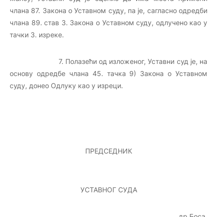
члана 87. Закона о Уставном суду, па је, сагласно одредби
члана 89. став 3. Закона о Уставном суду, одлучено као у
тачки 3. изреке.
7. Полазећи од изложеног, Уставни суд је, на
основу одредбе члана 45. тачка 9) Закона о Уставном
суду, донео Одлуку као у изреци.
ПРЕДСЕДНИК
УСТАВНОГ СУДА
др Боса