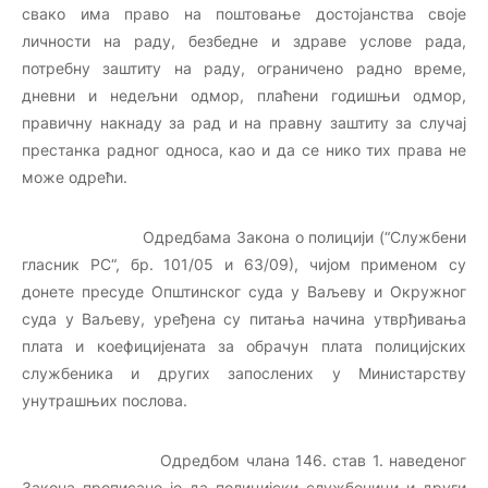
свако има право на поштовање достојанства своје
личности на раду, безбедне и здраве услове рада,
потребну заштиту на раду, ограничено радно време,
дневни и недељни одмор, плаћени годишњи одмор,
правичну накнаду за рад и на правну заштиту за случај
престанка радног односа, као и да се нико тих права не
може одрећи.
Одредбама Закона о полицији (“Службени
гласник РС“, бр. 101/05 и 63/09), чијом применом су
донете пресуде Општинског суда у Ваљеву и Окружног
суда у Ваљеву, уређена су питања начина утврђивања
плата и коефицијената за обрачун плата полицијских
службеника и других запослених у Министарству
унутрашњих послова.
Одредбом члана 146. став 1. наведеног
Закона прописано је да полицијски службеници и други