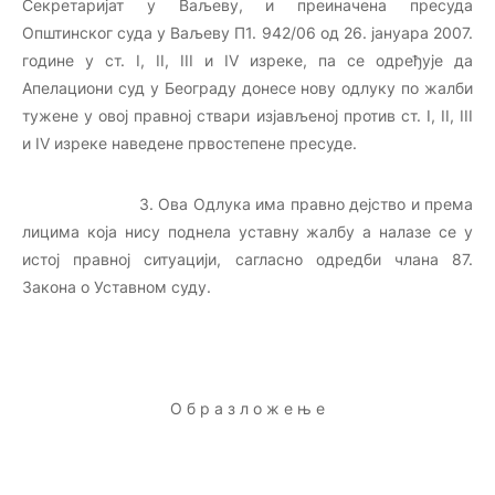
Секретаријат у Ваљеву, и преиначена пресуда
Општинског суда у Ваљеву П1. 942/06 од 26. јануара 2007.
године у ст. I, II, III и IV изреке, па се одређује да
Апелациони суд у Београду донесе нову одлуку по жалби
тужене у овој правној ствари изјављеној против ст. I, II, III
и IV изреке наведене првостепене пресуде.
3. Ова Одлука има правно дејство и према
лицима која нису поднела уставну жалбу а налазе се у
истој правној ситуацији, сагласно одредби члана 87.
Закона о Уставном суду.
О б р а з л о ж е њ е