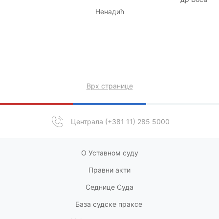
Ненадић
Врх странице
Централа (+381 11) 285 5000
О Уставном суду
Правни акт
и
Седнице Суда
База судске праксе