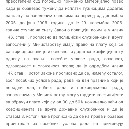
првостепени суд погрешно применио материјално право
када је обавезао тужену да исплати тужиоцима додатак
на плату по наведеним основима за период од децембра
2005. до јуна 2006. године; да је 29. новембра 2005.
године ступио на снагу Закон о полицији, којим је у члану
146. став 1. прописано да полицијски службеници и други
запослени у Министарству имају право на плату која се
састоји од основице и основног и додатног коефицијента у
односу на звање, посебне услове рада, опасност,
одговорност и сложеност посла; да је одредбом члана
147. став 1. истог Закона прописано да се, између осталог,
због посебних услова рада, рада на дан празника који је
нерадни дан, ноћног рада и прековременог рада,
запосленима у Министарству могу утврдити коефицијенти
за обрачун плате који су од 30 до 50% номинално већи од
коефицијената за друге државне службенике и да је
ставом 3. истог члана прописано да се на права и обавезе
проистекле из посебних услова рада не примењују