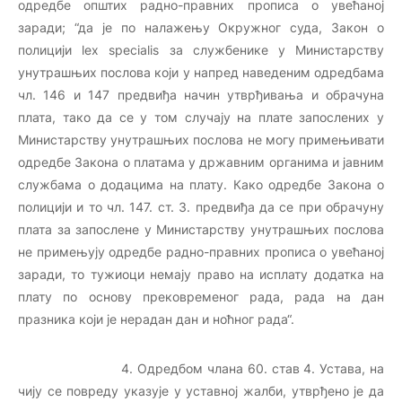
одредбе општих радно-правних прописа о увећаној
заради; “да је по налажењу Окружног суда, Закон о
полицији lex specialis за службенике у Министарству
унутрашњих послова који у напред наведеним одредбама
чл. 146 и 147 предвиђа начин утврђивања и обрачуна
плата, тако да се у том случају на плате запослених у
Министарству унутрашњих послова не могу примењивати
одредбе Закона о платама у државним органима и јавним
службама о додацима на плату. Како одредбе Закона о
полицији и то чл. 147. ст. 3. предвиђа да се при обрачуну
плата за запослене у Министарству унутрашњих послова
не примењују одредбе радно-правних прописа о увећаној
заради, то тужиоци немају право на исплату додатка на
плату по основу прековременог рада, рада на дан
празника који је нерадан дан и ноћног рада“.
4. Одредбом члана 60. став 4. Устава, на
чију се повреду указује у уставној жалби, утврђено је да