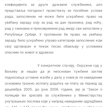
коефицијента за друге државне службенике, што
представља погодност проистеклу из посебних услова
рада, запосленом не може бити ускраћено право на
увећану зараду коју за рад на дан празника, рад ноћу,
рад у сменама и прековремени рад имају сви запослени у
Републици Србији. У противном би право на увећану
зараду било ускраћено управо категорији запослених који
свој одговоран и тежак посао обављају у условима
опасним по живот и здравље.
У конкретном случају, Окружни суд у
Ваљеву је нашао да је неоснован тужбени захтев
подносиоца уставне жалбе у делу у коме је по наведеним
основима тражио исплату додатка на плату за период од
децембра 2005. до јуна 2006. године, јер је “Закон о
полицији lex specialis за службенике у Министарству
унутрашњих послова који у напред наведеним одредбама