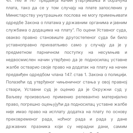
чл. 146 и 147 предвиђа начин утврђивања и обрачуна
плата, тако да се у том случају на плате запослених у
Министарству унутрашњих послова не могу примењивати
одредбе Закона о платама у државним органима и јавним
службама о додацима на плату“. По оцени Уставног суда,
овакво правно становиште другостепеног суда би било
уставноправно прихватљиво само у случају да је у
предметном парничном поступку на несумњив и
недвосмислен начин утврђено да је подносилац уставне
жалбе остварио своје право на додатак на плату на начин
предвиђен одредбом члана 147. став 1. Закона о полицији.
Полазећи од утврђеног чињеничног стања у овој правној
ствари, Уставни суд је оценио да је Окружни суд у
Ваљеву произвољно применио релевантно материјално
право, погрешно оцењујући да подносилац уставне жалбе
није имао право на исплату додатка на плату по основу
прековременог рада, ноћног рада и рада у дане
државних празника који су нерадни дани, самим