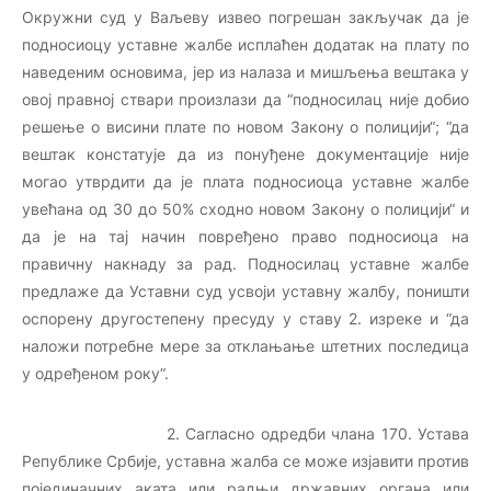
Окружни суд у Ваљеву извео погрешан закључак да је
подносиоцу уставне жалбе исплаћен додатак на плату по
наведеним основима, јер из налаза и мишљења вештака у
овој правној ствари произлази да “подносилац није добио
решење о висини плате по новом Закону о полицији“; “да
вештак констатује да из понуђене документације није
могао утврдити да је плата подносиоца уставне жалбе
увећана од 30 до 50% сходно новом Закону о полицији“ и
да је на тај начин повређено право подносиоца на
правичну накнаду за рад. Подносилац уставне жалбе
предлаже да Уставни суд усвоји уставну жалбу, поништи
оспорену другостепену пресуду у ставу 2. изреке и “да
наложи потребне мере за отклањање штетних последица
у одређеном року“.
2. Сагласно одредби члана 170. Устава
Републике Србије, уставна жалба се може изјавити против
појединачних аката или радњи државних органа или