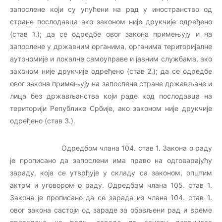
запослене који су упућени на рад у иностранство од
стране послодавца ако законом није друкчије одређено
(став 1.); да се одредбе овог закона примењују и на
запослене у државним органима, органима територијалне
аутономије и локалне самоуправе и јавним службама, ако
законом није друкчије одређено (став 2.); да се одредбе
овог закона примењују на запослене стране држављане и
лица без држављанства који раде код послодавца на
територији Републике Србије, ако законом није друкчије
одређено (став 3.).
Одредбом члана 104. став 1. Закона о раду
је прописано да запослени има право на одговарајућу
зараду, која се утврђује у складу са законом, општим
актом и уговором о раду. Одредбом члана 105. став 1.
Закона је прописано да се зарада из члана 104. став 1.
овог закона састоји од зараде за обављени рад и време