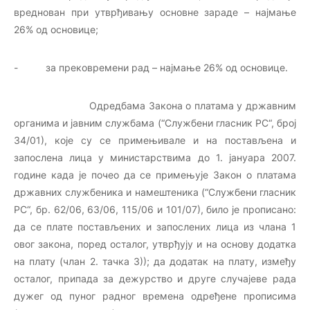
вреднован при утврђивању основне зараде – најмање
26% од основице;
- за прековремени рад – најмање 26% од основице.
Одредбама Закона о платама у државним
органима и јавним службама (“Службени гласник РС“, број
34/01), које су се примењивале и на постављена и
запослена лица у министарствима до 1. јануара 2007.
године када је почео да се примењује Закон о платама
државних службеника и намештеника (“Службени гласник
РС“, бр. 62/06, 63/06, 115/06 и 101/07), било је прописано:
да се плате постављених и запослених лица из члана 1
овог закона, поред осталог, утврђују и на основу додатка
на плату (члан 2. тачка 3)); да додатак на плату, између
осталог, припада за дежурство и друге случајеве рада
дужег од пуног радног времена одређене прописима