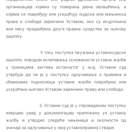
организација којима су поверена јавна овлашћења, а
којима се повређују или ускраћују људска или мањинска
права и слободе зајемчене Уставом, ако су исцрпљена
или нису предвиђена друга правна средства за њихову
заштиту.
У току поступка пружања уставносудске
заштите, поводом испитивања основаности уставне жалбе
у границама захтева истакнутог у њој, Уставни суд
утврђује да ли је у поступку одлучивања о правима и
обавезама подносиоца уставне жалбе повређено или
ускраћено његово Уставом зајемчено право или слобода.
3. Уставни суд је у спроведеном поступку
извршио увид у документацију приложену уз уставну
жалбу и утврдио следеће чињенице и околности од
значаја за одлучивање у овој уставноправној ствари: