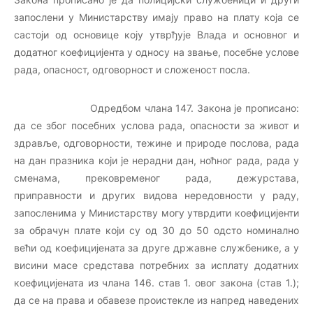
запослени у Министарству имају право на плату која се
састоји од основице коју утврђује Влада и основног и
додатног коефицијента у односу на звање, посебне услове
рада, опасност, одговорност и сложеност посла.
Одредбом члана 147. Закона је прописано:
да се због посебних услова рада, опасности за живот и
здравље, одговорности, тежине и природе послова, рада
на дан празника који је нерадни дан, ноћног рада, рада у
сменама, прековременог рада, дежурстава,
приправности и других видова нередовности у раду,
запосленима у Министарству могу утврдити коефицијенти
за обрачун плате који су од 30 до 50 одсто номинално
већи од коефицијената за друге државне службенике, а у
висини масе средстава потребних за исплату додатних
коефицијената из члана 146. став 1. овог закона (став 1.);
да се на права и обавезе проистекле из напред наведених