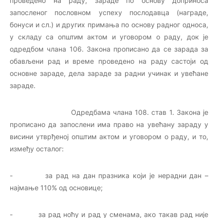
проведено на раду, зараде по основу доприноса
запосленог пословном успеху послодавца (награде,
бонуси и сл.) и других примања по основу радног односа,
у складу са општим актом и уговором о раду, док је
одредбом члана 106. Закона прописано да се зарада за
обављени рад и време проведено на раду састоји од
основне зараде, дела зараде за радни учинак и увећане
зараде.
Одредбама члана 108. став 1. Закона је
прописано да запослени има право на увећану зараду у
висини утврђеној општим актом и уговором о раду, и то,
између осталог:
- за рад на дан празника који је нерадни дан –
најмање 110% од основице;
- за рад ноћу и рад у сменама, ако такав рад није