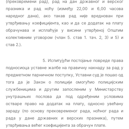
(прековремени рад), рад на дан државног и верског
празника и рад ноћу (између 22,00 и 6,00 часова
наредног дана), ако такав рад није вреднован при
утврђивању коефицијента, као и да се додатак на плату
обрачунава и исплаћује у висини утврђеној Општим
колективним уговором (члан 5. став 1. тач. 2, 3) и 5) и
став 2.).
5. Испитујући постојање повреде права
подносиоца уставне жалбе на правичну накнаду за рад у
предметном парничном поступку, Уставни суд је пошао од
тога да је Закон о полицији омогућио полицијским
службеницима и другим запосленим у Министарству
унутрашњих послова да под одређеним условима
остваре право на додатак на плату, односно увећану
зараду (по основу прековременог рада, ноћног рада и
рада у дане државних и верских празника), путем
утврђивања већег коефицијента за обрачун плате.