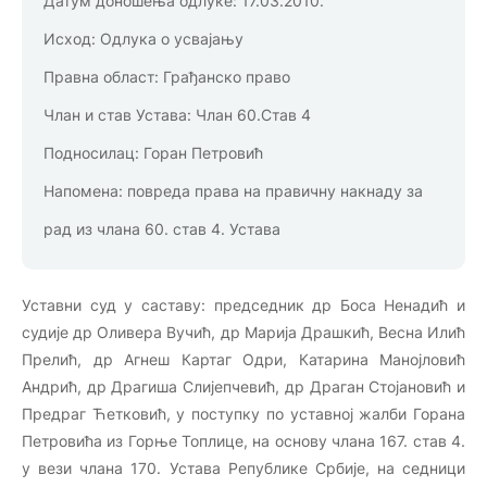
Датум доношења одлуке:
17.03.2010.
Исход:
Одлука о усвајању
Правна област:
Грађанско право
Члан и став Устава:
Члан 60.Став 4
Подносилац:
Горан Петровић
Напомена:
повреда права на правичну накнаду за
рад из члана 60. став 4. Устава
Уставни суд у саставу: председник др Боса Ненадић и
судије др Оливера Вучић, др Марија Драшкић, Весна Илић
Прелић, др Агнеш Картаг Одри, Катарина Манојловић
Андрић, др Драгиша Слијепчевић, др Драган Стојановић и
Предраг Ћетковић, у поступку по уставној жалби Горана
Петровића из Горње Топлице, на основу члана 167. став 4.
у вези члана 170. Устава Републике Србије, на седници