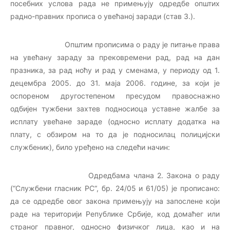
посебних услова рада не примењују одредбе општих
радно-правних прописа о увећаној заради (став 3.).
Општим прописима о раду је питање права
на увећану зараду за прековремени рад, рад на дан
празника, за рад ноћу и рад у сменама, у периоду од 1.
децембра 2005. до 31. маја 2006. године, за који је
оспореном другостепеном пресудом правоснажно
одбијен тужбени захтев подносиоца уставне жалбе за
исплату увећане зараде (односно исплату додатка на
плату, с обзиром на то да је подносилац полицијски
службеник), било уређено на следећи начин:
Одредбама члана 2. Закона о раду
(“Службени гласник РС“, бр. 24/05 и 61/05) је прописано:
да се одредбе овог закона примењују на запослене који
раде на територији Републике Србије, код домаћег или
страног правног, односно физичког лица, као и на