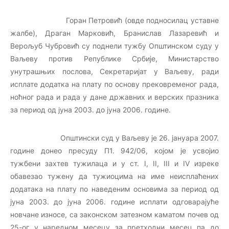
Горан Петровић (овде подносилац уставне
жалбе), Драган Марковић, Бранислав Лазаревић и
Верољуб Чубровић су поднели тужбу Општинском суду у
Ваљеву против Републике Србије, Министарство
унутрашњих послова, Секретаријат у Ваљеву, ради
исплате додатка на плату по основу прековременог рада,
ноћног рада и рада у дане државних и верских празника
за период од јуна 2003. до јуна 2006. године.
Општински суд у Ваљеву је 26. јануара 2007.
године донео пресуду П1. 942/06, којом је усвојио
тужбени захтев тужилаца и у ст. I, II, III и IV изреке
обавезао тужену да тужиоцима на име неисплаћених
додатака на плату по наведеним основима за период од
јуна 2003. до јуна 2006. године исплати одговарајуће
новчане износе, са законском затезном каматом почев од
25-ог у наредном месецу за претходни месец па до