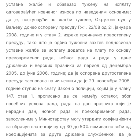
уставне жалбе и обавезао тужену на исплату
одговарајућег новчаног износа по наведеним основима;
да је, поступајући по жалби тужене, Окружни суд у
Ваљеву донео оспорену пресуду Гж1. 22/08 од 21. јануара
2008. године и у ставу 2. изреке преиначио првостепену
пресуду, тако што је одбио тужбени захтев подносиоца
уставне жалбе за исплату додатка на плату по основу
прековременог рада, ноћног рада и рада у дане
државних и верских празника за период од децембра
2005. до јуна 2006. године; да је оспорена другостепена
пресуда заснована на чињеници да је 29. новембра 2005.
године ступио на снагу Закон о полицији, којим је у члану
147. став 1. прописано да се, између осталог, због
посебних услова рада, рада на дан празника који је
нерадни дан, ноћног рада и прековременог рада,
запосленима у Министарству могу утврдити коефицијенти
за обрачун плате који су од 30 до 50% номинално већи од
коефицијената за друге државне службенике; да је