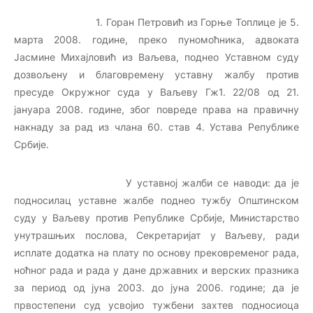
1. Горан Петровић из Горње Топлице је 5.
марта 2008. године, преко пуномоћника, адвоката
Јасмине Михајловић из Ваљева, поднео Уставном суду
дозвољену и благовремену уставну жалбу против
пресуде Окружног суда у Ваљеву Гж1. 22/08 од 21.
јануара 2008. године, због повреде права на правичну
накнаду за рад из члана 60. став 4. Устава Републике
Србије.
У уставној жалби се наводи: да је
подносилац уставне жалбе поднео тужбу Општинском
суду у Ваљеву против Републике Србије, Министарство
унутрашњих послова, Секретаријат у Ваљеву, ради
исплате додатка на плату по основу прековременог рада,
ноћног рада и рада у дане државних и верских празника
за период од јуна 2003. до јуна 2006. године; да је
првостепени суд усвојио тужбени захтев подносиоца