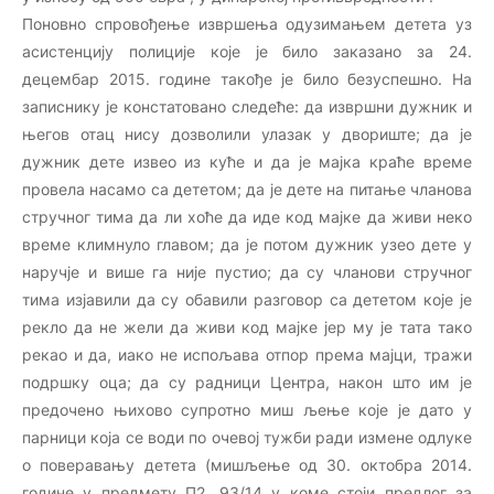
Поновно спровођење извршења одузимањем детета уз
асистенцију полиције које је било заказано за 24.
децембар 2015. године такође је било безуспешно. На
записнику је констатовано следеће: да извршни дужник и
његов отац нису дозволили улазак у двориште; да је
дужник дете извео из куће и да је мајка краће време
провела насамо са дететом; да је дете на питање чланова
стручног тима да ли хоће да иде код мајке да живи неко
време климнуло главом; да је потом дужник узео дете у
наручје и више га није пустио; да су чланови стручног
тима изјавили да су обавили разговор са дететом које је
рекло да не жели да живи код мајке јер му је тата тако
рекао и да, иако не испољава отпор према мајци, тражи
подршку оца; да су радници Центра, након што им је
предочено њихово супротно миш љење које је дато у
парници која се води по очевој тужби ради измене одлуке
о поверавању детета (мишљење од 30. октобра 2014.
године у предмету П2. 93/14 у коме стоји предлог за