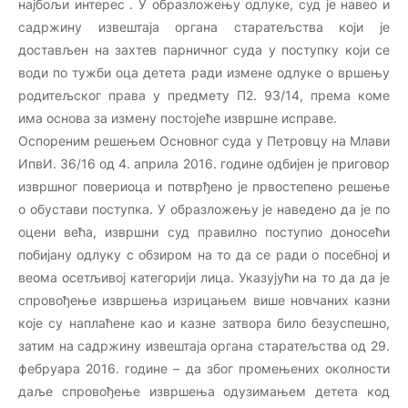
најбољи интерес . У образложењу одлуке, суд је навео и
садржину извештаја органа старатељства који је
достављен на захтев парничног суда у поступку који се
води по тужби оца детета ради измене одлуке о вршењу
родитељског права у предмету П2. 93/14, према коме
има основа за измену постојеће извршне исправе.
Оспореним решењем Основног суда у Петровцу на Млави
ИпвИ. 36/16 од 4. априла 2016. године одбијен је приговор
извршног повериоца и потврђено је првостепено решење
о обустави поступка. У образложењу је наведено да је по
оцени већа, извршни суд правилно поступио доносећи
побијану одлуку с обзиром на то да се ради о посебној и
веома осетљивој категорији лица. Указујући на то да да је
спровођење извршења изрицањем више новчаних казни
које су наплаћене као и казне затвора било безуспешно,
затим на садржину извештаја органа старатељства од 29.
фебруара 2016. године – да због промењених околности
даље спровођење извршења одузимањем детета код