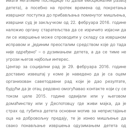
имати негативне последице по даљи емоционални развој
детета), а посебно на протек времена од покретања
извршног поступка до прибављања поменутог мишљења,
извршни суд је закључком од 22. фебруара 2016. године
наложио органу старатељства да се изричито изјасни да
ли се извршење може спроводити у складу са извршном
исправом и „јединим преосталим средством које до тада
није одређено“ – о дузимањем детета, а да се тиме не
угрози његов најбољи интерес.
Центар за социјални рад је 29. фебруара 2016. године
доставио извештај у коме је наведено да је са оцем
организован саветодавни рад који је дао резултате,
будући да је отац редовно омогућавао контакте који су се
током целе 2015. године одвијали или у његовом
домаћинству или у Деспотовцу где живи мајка, да је
страх од губитка детета основни мотив за непристајање
оца на добровољну предају, те је изнео мишљење да
свако понављање извршења одузимањем детета од