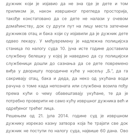
дужник који је изјавио да не зна где је дете и том
приликом је, након извршеног прегледа просторија,
такође констатовано да се дете не налази у очевом
домаћинству, док су други пут на лицу места затечени
дужников отац и бака који су изјавили да је дужник дете
одвео лекару. У међувремену је надлежна полицијска
станица по налогу суда 10. јуна исте године доставила
службену белешку у којој је наведено да су полицијски
службеници дошли до сазнања да се дете повремено
виђа у дворишту породичне куће у насељу „Б.“, да га
сакривају отац, бака и деда, да неко од укућана води
рачуна о томе када непозната или службена возила пођу
према кући о чему обавештавају укућане, те да је
потребно проверити не само кућу извршног дужника већ и
одређеног трећег лица.
Решењем од 21. јула 2014. године суд је извршном
дужнику изрекао казну затвора која ће трајати све док
дужник не поступи по налогу суда, највише 60 дана. Ово