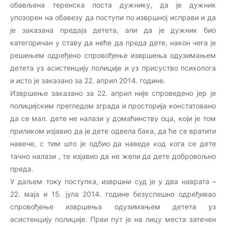
обављена теренска поста дужнику, да је дужник
упозорен на обавезу да поступи по извршној исправи и да
је заказана предаја детета, али да је дужник био
категоричан у ставу да неће да преда дете, након чега је
решењем одређено спровођење извршења одузимањем
детета уз асистенцију полиције и уз присуство психолога
и исто је заказано за 22. април 2014. године.
Извршење заказано за 22. април није спроведено јер је
полицијским прегледом зграда и просторија констатовано
да се мал. дете не налази у домаћинству оца, који је том
приликом изјавио да је дете одвела бака, да ће се вратити
навече, с тим што је одбио да наведе код кога се дете
тачно налази , те изјавио да не жели да дете добровољно
преда.
У даљем току поступка, извршни суд је у два наврата –
22. маја и 15. јула 2014. године безуспешно одређивао
спровођење извршења одузимањем детета уз
асистенцију полиције. Први пут је на лицу места затечен