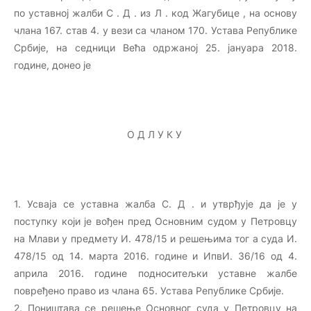
по уставној жалби С . Д . из Л . код Жагубице , на основу
члана 167. став 4. у вези са чланом 170. Устава Републике
Србије, на седници Већа одржаној 25. јануара 2018.
године, донео је
О Д Л У К У
1. Усваја се уставна жалба С. Д . и утврђује да је у
поступку који је вођен пред Основним судом у Петровцу
на Млави у предмету И. 478/15 и решењима тог а суда И.
478/15 од 14. марта 2016. године и ИпвИ. 36/16 од 4.
априла 2016. године подноситељки уставне жалбе
повређено право из члана 65. Устава Републике Србије.
2. Поништава се решење Основног суда у Петровцу на