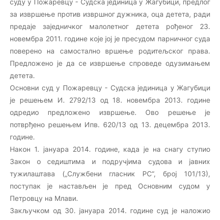
суду у Пожаревцу - Судска јединица у Жагубици, предлог
за извршење против извршног дужника, оца детета, ради
предаје заједничког малолетног детета рођеног 23.
новембра 2011. године које јој је пресудом парничног суда
поверено на самостално вршење родитељског права.
Предложено је да се извршење спроведе одузимањем
детета.
Основни суд у Пожаревцу - Судска јединица у Жагубици
је решењем И. 2792/13 од 18. новембра 2013. године
одредио предложено извршење. Ово решење је
потврђено решењем Ипв. 620/13 од 13. децембра 2013.
године.
Након 1. јануара 2014. године, када је на снагу ступио
Закон о седиштима и подручјима судова и јавних
тужилаштава („Службени гласник РС“, број 101/13),
поступак је настављен је пред Основним судом у
Петровцу на Млави.
Закључком од 30. јануара 2014. године суд је наложио