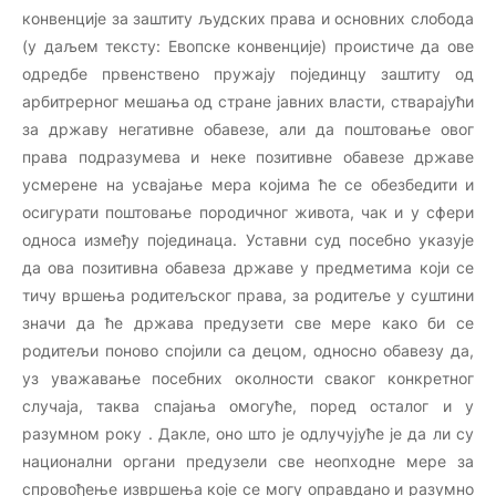
конвенције за заштиту људских права и основних слобода
(у даљем тексту: Евопске конвенције) проистиче да ове
одредбе првенствено пружају појединцу заштиту од
арбитрерног мешања од стране јавних власти, стварајући
за државу негативне обавезе, али да поштовање овог
права подразумева и неке позитивне обавезе државе
усмерене на усвајање мера којима ће се обезбедити и
осигурати поштовање породичног живота, чак и у сфери
односа између појединаца. Уставни суд посебно указује
да ова позитивна обавеза државе у предметима који се
тичу вршења родитељског права, за родитеље у суштини
значи да ће држава предузети све мере како би се
родитељи поново спојили са децом, односно обавезу да,
уз уважавање посебних околности сваког конкретног
случаја, таква спајања омогуће, поред осталог и у
разумном року . Дакле, оно што је одлучујуће је да ли су
национални органи предузели све неопходне мере за
спровођење извршења које се могу оправдано и разумно