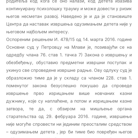
родитеља код кога се оно налази, код детета изазива
континуирану психолошку трауму и може довести у ризик
његов несметан развој. Наведено је и да је становиште
Центра да наставак извршења одузимањем детета није у
његовом најбољем интересу.
Оспореним решењем И. 478/15 од 14. марта 2016. године
Основни суд у Петровцу на Млави је, позивајући се на
одредбу члана 76. став 1. тачка 7) Закона о извршењу и
обезбеђењу, обуставио предметни извршни поступак и
укинуо све спроведене извршне радње. Ову одлуку суд је
образложио тиме да је у складу са чланом 228. став 1.
поменутог закона безуспешно покушао да спроведе
извршење прво изрицањем више новчаних казни
дужнику, које су наплаћене, а потом и изрицањем казне
затвора, те да, с обзиром на мишљење органа
старатељства од 29. фебруара 2016. године, извршење
није могуће спровести ни јединим преосталим средством
– одузимањем детета , јер би тиме био повређен његов