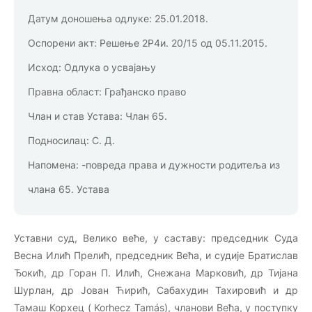
Датум доношења одлуке:
25.01.2018.
Оспорени акт:
Решење 2Р4и. 20/15 од 05.11.2015.
Исход:
Одлука о усвајању
Правна област:
Грађанско право
Члан и став Устава:
Члан 65.
Подносилац:
С. Д.
Напомена:
-повреда права и дужности родитеља из
члана 65. Устава
Уставни суд, Велико веће, у саставу: председник Суда
Весна Илић Прелић, председник Већа, и судије Братислав
Ђокић, др Горан П. Илић, Снежана Марковић, др Тијана
Шурлан, др Јован Ћирић, Сабахудин Тахировић и др
Тамаш Корхец ( Korhecz Tamás), чланови Већа, у поступку