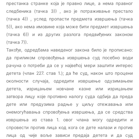
престанка странке која је правно лице, а нема правног
следбеника (тачка 3)) , ако је потраживање престало
(тачка 4)) , услед пропасти предмета извршења (тачка
5)), ако нема имовине која може бити предмет извршења
(тачка 6)) и из других разлога предвиђених законом
(тачка 7)).
Такође, одредбама наведеног закона било је прописано:
да приликом спровођења извршења суд посебно води
рачуна о потреби да се у највећој мери заштити интерес
детета (члан 227. став 1.); да ће суд, након што процени
околности случаја, одредити извршење одузимањем
детета, изрицањем новчане казне или изрицањем
затвора лицу које противно налогу суда одбија да преда
дете или предузима радње у циљу отежавања или
онемогућавања спровођења извршења, да се средства
извршења из става 1. овог члана могу одредити и
спровести против лица код кога се дете налази и против
лица од чије воље зависи предаја детета и да суд