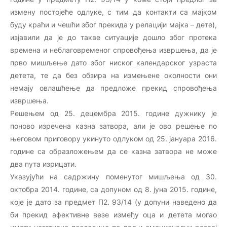
измену постојеће одлуке, с тим да контакти са мајком
буду краћи и чешћи због прекида у релацији мајка – дете),
изјавили да је до такве ситуације дошло због протека
времена и неблаговременог спровођења извршења, да је
прво мишљење дато због ниског календарског узраста
детета, те да без обзира на измењене околности они
немају овлашћење да предложе прекид спровођења
извршења.
Решењем од 25. децембра 2015. године дужнику је
поново изречена казна затвора, али је ово решење по
његовом приговору укинуто одлуком од 25. јануара 2016.
године са образложењем да се казна затвора не може
два пута изрицати.
Указујући на садржину поменутог мишљења од 30.
октобра 2014. године, са допуном од 8. јуна 2015. године,
које је дато за предмет П2. 93/14 (у допуни наведено да
би прекид афективне везе између оца и детета могао