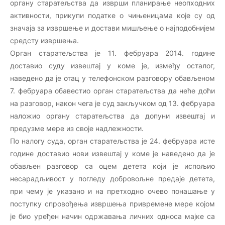
органу старатељства да изврши планирање неопходних
активности, прикупи податке о чињеницама које су од
значаја за извршење и достави мишљење о најподобнијем
средсту извршења.
Орган старатељства је 11. фебруара 2014. године
доставио суду извештај у коме је, између осталог,
наведено да је отац у телефонском разговору обављеном
7. фебруара обавестио орган старатељства да неће доћи
на разговор, након чега је суд закључком од 13. фебруара
наложио органу старатељства да допуни извештај и
предузме мере из своје надлежности.
По налогу суда, орган старатељства је 24. фебруара исте
године доставио нови извештај у коме је наведено да је
обављен разговор са оцем детета који је испољио
несарадљивост у погледу добровољне предаје детета,
при чему је указано и на претходно очево понашање у
поступку спровођења извршења привремене мере којом
је био уређен начин одржавања личних односа мајке са