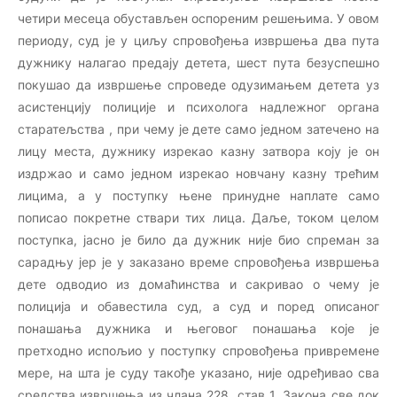
четири месеца обустављен оспореним решењима. У овом
периоду, суд је у циљу спровођења извршења два пута
дужнику налагао предају детета, шест пута безуспешно
покушао да извршење спроведе одузимањем детета уз
асистенцију полиције и психолога надлежног органа
старатељства , при чему је дете само једном затечено на
лицу места, дужнику изрекао казну затвора коју је он
издржао и само једном изрекао новчану казну трећим
лицима, а у поступку њене принудне наплате само
пописао покретне ствари тих лица. Даље, током целом
поступка, јасно је било да дужник није био спреман за
сарадњу јер је у заказано време спровођења извршења
дете одводио из домаћинства и сакривао о чему је
полиција и обавестила суд, а суд и поред описаног
понашања дужника и његовог понашања које је
претходно испољио у поступку спровођења привремене
мере, на шта је суду такође указано, није одређивао сва
средства извршења из члана 228. став 1. Закона све док