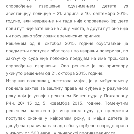
спровођење извршења одузимањем детета уз
асистенцију полиције – 21. априла и 10. септембра 2015.
године, али извршење ни тада није спроведено јер дете
први пут није затечено на лицу места, а други пут оно није
ни покушано због лоших временских прилика.
Решењем од 9. октобра 2015. године обустављен је
предметни поступак због тога што извршни поверилац по
закључку суда није положио предујам на име трошкова
спровођења извршења. Ово решење је по приговору
укинуто решењем од 21. октобра 2015. године.
Извршни поверилац, дететова мајка, је у међувремену
поднела захтев за заштиту права на суђење у разумном
року који је усвојен решењем Вишег суда у Пожаревцу
Р4и. 20/ 15 од 5. новембра 2015. године. Поменутим
решењем наложено је извршном суду да предметни
поступак оконча у најкраћем року, а мајци детета је
досуђена правична накнада због утврђене повреде права
у износу од 500 евра , у динарској противвредности .