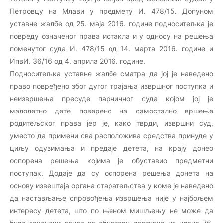
Петровцу на Млави у предмету И. 478/15. Допуном
уставне жалбе од 25. маја 2016. године подноситељка је
повреду означеног права истакла и у односу на решења
поменутог суда И. 478/15 од 14. марта 2016. године и
ИпвИ. 36/16 од 4. априла 2016. године.
Подноситељка уставне жалбе сматра да јој је наведено
право повређено због дугог трајања извршног поступка и
неизвршења пресуде парничног суда којом јој је
малолетно дете поверено на самостално вршење
родитељског права јер је, како тврди, извршни суд,
уместо да примени сва расположива средства принуде у
циљу одузимања и предаје детета, на крају донео
оспорена решења којима је обуставио предметни
поступак. Додаје да су оспорена решења донета на
основу извештаја органа старатељства у коме је наведено
да настављање спровођења извршења није у најбољем
интересу детета, што по њеном мишљењу не може да
буде законски основ за обуставу поступка из члана 76.