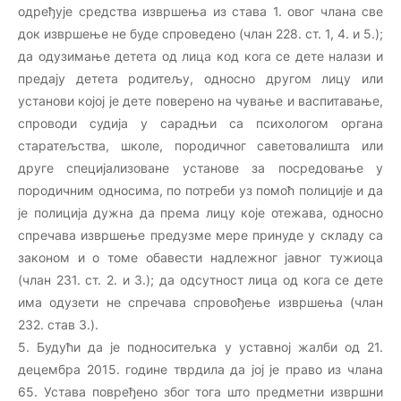
одређује средства извршења из става 1. овог члана све
док извршење не буде спроведено (члан 228. ст. 1, 4. и 5.);
да одузимање детета од лица код кога се дете налази и
предају детета родитељу, односно другом лицу или
установи којој је дете поверено на чување и васпитавање,
спроводи судија у сарадњи са психологом органа
старатељства, школе, породичног саветовалишта или
друге специјализоване установе за посредовање у
породичним односима, по потреби уз помоћ полиције и да
је полиција дужна да према лицу које отежава, односно
спречава извршење предузме мере принуде у складу са
законом и о томе обавести надлежног јавног тужиоца
(члан 231. ст. 2. и 3.); да одсутност лица од кога се дете
има одузети не спречава спровођење извршења (члан
232. став 3.).
5. Будући да је подноситељка у уставној жалби од 21.
децембра 2015. године тврдила да јој је право из члана
65. Устава повређено због тога што предметни извршни