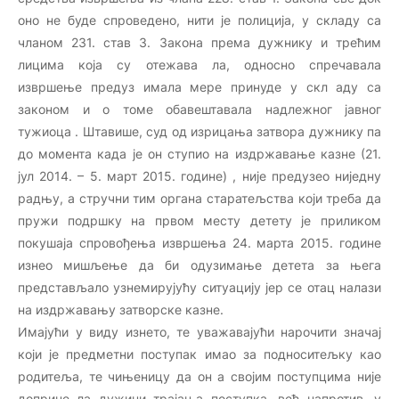
оно не буде спроведено, нити је полиција, у складу са
чланом 231. став 3. Закона према дужнику и трећим
лицима која су отежава ла, односно спречавала
извршење предуз имала мере принуде у скл аду са
законом и о томе обавештавала надлежног јавног
тужиоца . Штавише, суд од изрицања затвора дужнику па
до момента када је он ступио на издржавање казне (21.
јул 2014. – 5. март 2015. године) , није предузео ниједну
радњу, а стручни тим органа старатељства који треба да
пружи подршку на првом месту детету је приликом
покушаја спровођења извршења 24. марта 2015. године
изнео мишљење да би одузимање детета за њега
представљало узнемирујућу ситуацију јер се отац налази
на издржавању затворске казне.
Имајући у виду изнето, те уважавајући нарочити значај
који је предметни поступак имао за подноситељку као
родитеља, те чињеницу да он а својим поступцима није
доприне ла дужини трајања поступка, већ напротив, у