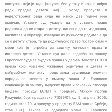
поступак, који је тада још увек био у току и који је вођен
ради предаје детета њој , услед пропуста и
неделотворног рада суда ни након две године није
окончан, Уставни суд указује да је уставно право
родитеља да се стара о детету, односно да га издржава,
васпитава и образује, изведено из дужности родитеља да
се о детету стара, те да родитељско право постоји само у
мери која је потребна за заштиту личности, права и
интереса детета. Уставни суд даље подсећа на праксу
Европског суда за људска права ( у даљем тексту: ЕСЉП)
према којој узајамно уживање родитеља и детета у
међусобном контакту представља суштински елемент
породичног живота у смислу члана 8. Европске
конвенције за заштиту људских права и основних слобода
(видети: пресуду ЕСЉП у предмету Monory против
Румуније, број представке 71099/01, од 5. априла 2005.
године, став 70. и пресуду у предмету ВАМ против Србије,
став 130.). Такође, из одредаба члана 8. Европске