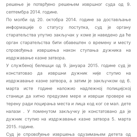
решење је потврђено решењем извршног суда од 9.
септембра 2014. године.
По молби од 20. октобра 2014. године за достављање
информације о статусу поступка, суд је органу
старатељства упутио закључак у коме је наведено да ће
орган старатељства бити обавештен о времену и месту
спровођења извршења након ступања дужника на
издржавање казне затвора.
У службеној белешци од 9. јануара 2015. године суд је
констатовао да извршни дужник није ступио на
издржавање казне затвора, а затим је закључком од 6.
марта исте године наложио надлежној полицијској
станици да хитно предузме мере и изврши провере на
терену ради лоцирања места и лица код ког се мал. дете
налази . У поменутом закључку је констатовано да је
дужник ступио на издржавање казне затвора 5. марта
2015. године.
Суд је спровођење извршења одузимањем детета од