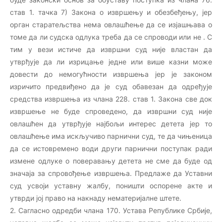
став 1. тачка 7) Закона о извршењу и обезбеђењу, јер
орган старатељства нема овлашћење да се изјашњава о
томе да ли судска одлука треба да се спроводи или не . С
тим у вези истиче да извршни суд није властан да
утврђује да ли изрицање једне или више казни може
довести до немогућности извршења јер је законом
изричито предвиђено да је суд обавезан да одређује
средства извршења из члана 228. став 1. Закона све док
извршење не буде спроведено, да извршни суд није
овлашћен да утврђује најбољи интерес детета јер то
овлашћење има искључиво парнични суд, те да чињеница
да се истовремено води други парнични поступак ради
измене одлуке о поверавању детета не сме да буде од
значаја за спровођење извршења. Предлаже да Уставни
суд усвоји уставну жалбу, поништи оспорене акте и
утврди јој право на накнаду нематеријалне штете.
2. Сагласно одредби члана 170. Устава Републике Србије,