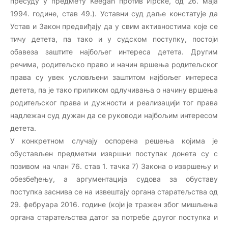
пресуду у предмету Keegan против Ирске, од 26. маја
1994. године, став 49.). Уставни суд даље констатује да
Устав и Закон предвиђају да у свим активностима које се
тичу детета, па тако и у судском поступку, постоји
обавеза заштите најбољег интереса детета. Другим
речима, родитељско право и начин вршења родитељског
права су увек условљени заштитом најбољег интереса
детета, па је тако приликом одлучивања о начину вршења
родитељског права и дужности и реализацији тог права
надлежан суд дужан да се руководи најбољим интересом
детета.
У конкретном случају оспорена решења којима је
обустављен предметни извршни поступак донета су с
позивом на члан 76. став 1. тачка 7) Закона о извршењу и
обезбеђењу, а аргументација судова за обуставу
поступка заснива се на извештају органа старатељства од
29. фебруара 2016. године (који је тражен због мишљења
органа старатељства датог за потребе другог поступка и