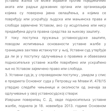
уставна жалба се може изјавити против појединачних
аката или радњи државних органа или организација
којима су поверена јавна овлашћења, а којима се
повређују или ускраћују људска или мањинска права и
слободе зајемчене Уставом, ако су исцрпљена или нису
предвиђена друга правна средства за њихову заштиту.
У току поступка пружања уставносудске заштите,
поводом испитивања основаности уставне жалбе у
границама захтева истакнутог у њој, Уставни суд утврђује
да ли је у поступку одлучивања о правима и обавезама
подноситељке уставне жалбе повређено или ускраћено
ње но Уставом зајемчено право или слобода.
3. Уставни суд је, у спроведеном поступку , увидом у спис
е предмета Основног суда у Петрoвцу на Млави И. 478/15
утврдио следеће чињенице и околности од значаја за
одлучивање у овој уставносудској ствари:
Извршни поверилац С. Д, овде подноситељка уставне
жалбе, поднела је 18. новембра 2013. године Основном