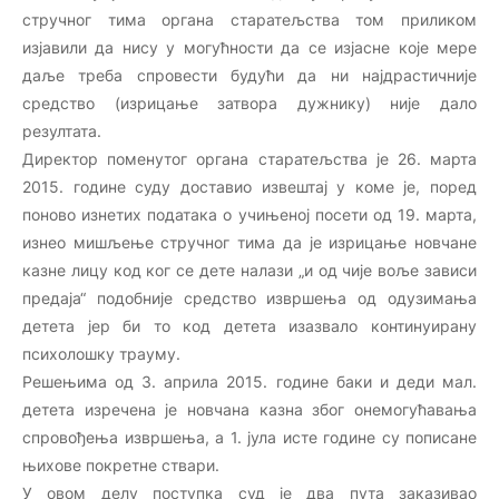
стручног тима органа старатељства том приликом
изјавили да нису у могућности да се изјасне које мере
даље треба спровести будући да ни најдрастичније
средство (изрицање затвора дужнику) није дало
резултата.
Директор поменутог органа старатељства је 26. марта
2015. године суду доставио извештај у коме је, поред
поново изнетих података о учињеној посети од 19. марта,
изнео мишљење стручног тима да је изрицање новчане
казне лицу код ког се дете налази „и од чије воље зависи
предаја“ подобније средство извршења од одузимања
детета јер би то код детета изазвало континуирану
психолошку трауму.
Решењима од 3. априла 2015. године баки и деди мал.
детета изречена је новчана казна због онемогућавања
спровођења извршења, а 1. јула исте године су пописане
њихове покретне ствари.
У овом делу поступка суд је два пута заказивао