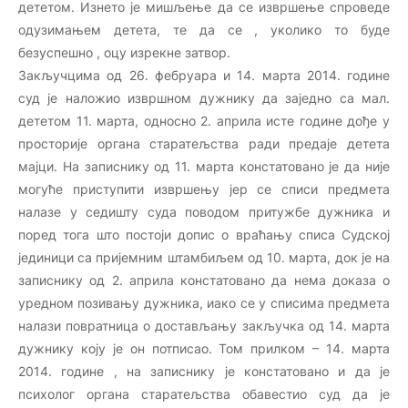
дететом. Изнето је мишљење да се извршење спроведе
одузимањем детета, те да се , уколико то буде
безуспешно , оцу изрекне затвор.
Закључцима од 26. фебруара и 14. марта 2014. године
суд је наложио извршном дужнику да заједно са мал.
дететом 11. марта, односно 2. априла исте године дође у
просторије органа старатељства ради предаје детета
мајци. На записнику од 11. марта констатовано је да није
могуће приступити извршењу јер се списи предмета
налазе у седишту суда поводом притужбе дужника и
поред тога што постоји допис о враћању списа Судској
јединици са пријемним штамбиљем од 10. марта, док је на
записнику од 2. априла констатовано да нема доказа о
уредном позивању дужника, иако се у списима предмета
налази повратница о достављању закључка од 14. марта
дужнику коју је он потписао. Том прилком – 14. марта
2014. године , на записнику је констатовано и да је
психолог органа старатељства обавестио суд да је