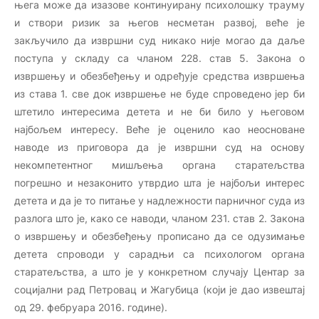
њега може да изазове континуирану психолошку трауму
и створи ризик за његов несметан развој, веће је
закључило да извршни суд никако није могао да даље
поступа у складу са чланом 228. став 5. Закона о
извршењу и обезбеђењу и одређује средства извршења
из става 1. све док извршење не буде спроведено јер би
штетило интересима детета и не би било у његовом
најбољем интересу. Веће је оценило као неосноване
наводе из приговора да је извршни суд на основу
некомпетентног мишљења органа старатељства
погрешно и незаконито утврдио шта је најбољи интерес
детета и да је то питање у надлежности парничног суда из
разлога што је, како се наводи, чланом 231. став 2. Закона
о извршењу и обезбеђењу прописано да се одузимање
детета спроводи у сарадњи са психологом органа
старатељства, а што је у конкретном случају Центар за
социјални рад Петровац и Жагубица (који је дао извештај
од 29. фебруара 2016. године).