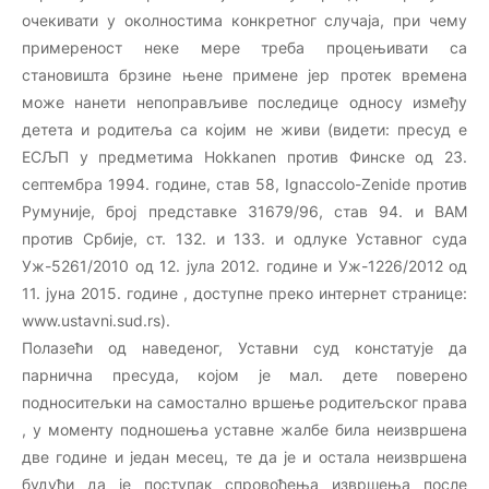
очекивати у околностима конкретног случаја, при чему
примереност неке мере треба процењивати са
становишта брзине њене примене јер протек времена
може нанети непоправљиве последице односу између
детета и родитеља са којим не живи (видети: пресуд е
ЕСЉП у предметима Hokkanen против Финске од 23.
септембра 1994. године, став 58, Ignaccolo-Zenide против
Румуније, број представке 31679/96, став 94. и ВАМ
против Србије, ст. 132. и 133. и одлуке Уставног суда
Уж-5261/2010 од 12. јула 2012. године и Уж-1226/2012 од
11. јуна 2015. године , доступне преко интернет странице:
www.ustavni.sud.rs).
Полазећи од наведеног, Уставни суд констатује да
парнична пресуда, којом је мал. дете поверено
подноситељки на самостално вршење родитељског права
, у моменту подношења уставне жалбе била неизвршена
две године и један месец, те да је и остала неизвршена
будући да је поступак спровођења извршења после