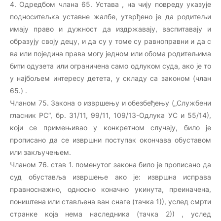
4. Одредбом члана 65. Устава , на чију повреду указује
подноситељка уставне жалбе, утврђено је да родитељи
имају право и дужност да издржавају, васпитавају и
образују своју децу, и да су у томе су равноправни и да с
ва или поједина права могу једном или обома родитељима
бити одузета или ограничена само одлуком суда, ако је то
у најбољем интересу детета, у складу са законом (члан
65.) .
Чланом 75. Закона о извршењу и обезбеђењу („Службени
гласник РС“, бр. 31/11, 99/11, 109/13-Одлука УС и 55/14),
који се примењивао у конкретном случају, било је
прописано да се извршни поступак окончава обуставом
или закључењем.
Чланом 76. став 1. поменутог закона било је прописано да
суд обуставља извршење ако је: извршна исправа
правноснажно, односно коначно укинута, преиначена,
поништена или стављена ван снаге (тачка 1)), услед смрти
странке која нема наследника (тачка 2)) , услед