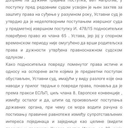
поступку пред редовним судом усвојен је њен захтев за
заштиту права на суђење у разумном року, Уставни суд је
утврдио да је неделотворним поступањем извршног суда
у предметној извршном поступку И. 478/15 подноситељки
повређено право из члана 65 . Устава, јер јој у спорном
временском периоду није омугућено да врши родитељска
права и дужности утврђена правноснажном судском
одлуком .
Како подноситељка повреду поменутог права истиче и
односу на оспорене акте којима је предметни поступак
обустављен, Уставни суд, имајући у виду разлоге које она
наводи у прилог тврдњи о повреди права, понавља да је
према пракси ЕСЉП, циљ члана 8. Европске конвенције ,
између осталог и да, штити од произвољног поступања
државних органа, при чему се мора водити рачуна о
постизању правичне равнотеже између супротстављених
интереса појединаца и заједнице као целине (видети