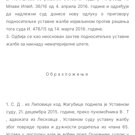
Млави ИпвИ. 36/16 од 4. априла 2016. године и одређује
да надлежни суд донесе нову одлуку о приговору
подноситељке уставне жалбе изјављеном против решења
тога суда И. 478/15 од 14. марта 2016. године.
3. Одбија се као неоснован захтев подноситељке уставне
жалбе за накнаду нематеријалне штете.
О б р а з л о ж е њ е
1. С. Д . из Липовице код Жагубице поднела је Уставном
суду, 21. децембра 2015. године, преко пуномоћника В . Т
, адвоката из Лесковца , Уставном суду уставну жалбу
због повреде права и дужности родитеља из члана 65.
Устава у поступку који је вођен пред Основним судом у