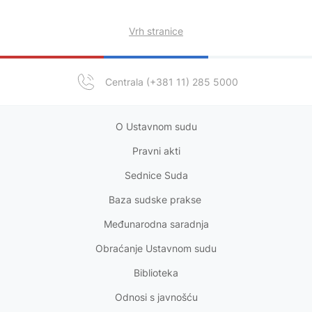
Vrh stranice
Centrala (+381 11) 285 5000
O Ustavnom sudu
Pravni akt
i
Sednice Suda
Baza sudske prakse
Međunarodna saradnja
Obraćanje Ustavnom sudu
Biblioteka
Odnosi s
javnošću