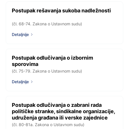
Postupak rešavanja sukoba nadležnosti
(čl. 68-74. Zakona o Ustavnom sudu)
Detaljnije
Postupak odlučivanja o izbornim
sporovima
(čl. 75-79. Zakona o Ustavnom sudu)
Detaljnije
Postupak odlučivanja o zabrani rada
političke stranke, sindikalne organizacije,
udruženja građana ili verske zajednice
(čl. 80-81a. Zakona o Ustavnom sudu)