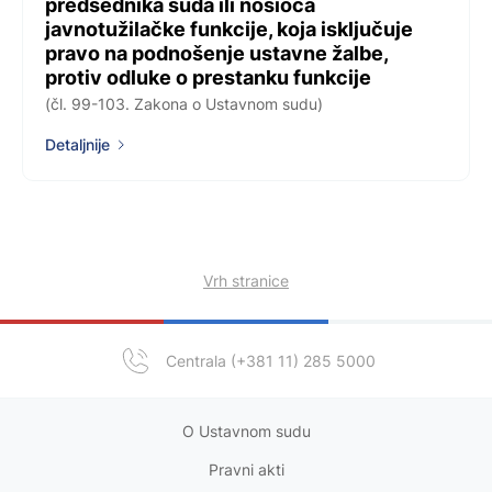
predsednika suda ili nosioca
javnotužilačke funkcije, koja isključuje
pravo na podnošenje ustavne žalbe,
protiv odluke o prestanku funkcije
(čl. 99-103. Zakona o Ustavnom sudu)
Detaljnije
Vrh stranice
Centrala (+381 11) 285 5000
O Ustavnom sudu
Pravni akt
i