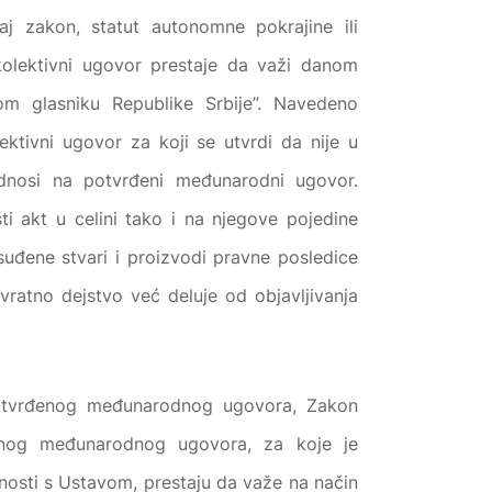
 zakon, statut autonomne pokrajine ili
 kolektivni ugovor prestaje da važi danom
om glasniku Republike Srbije”. Navedeno
ektivni ugovor za koji se utvrdi da nije u
dnosi na potvrđeni međunarodni ugovor.
i akt u celini tako i na njegove pojedine
uđene stvari i proizvodi pravne posledice
ratno dejstvo već deluje od objavljivanja
potvrđenog međunarodnog ugovora, Zakon
enog međunarodnog ugovora, za koje je
osti s Ustavom, prestaju da važe na način