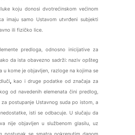
dluke koju donosi dvotrećinskom većinom
pka imaju samo Ustavom utvrđeni subjekti
vno ili fizičko lice.
mente predloga, odnosno inicijative za
 tako da ista obavezno sadrži: naziv opšteg
a u kome je objavljen, razloge na kojima se
dluči
,
kao i druge podatke od značaja za
nekog od navedenih elemenata čini predlog,
m za postupanje Ustavnog suda po istom, a
nedostatke, isti se odbacuje. U slučaju da
ava nije objavljen u službenom glasilu, uz
Sam postupak se smatra pokrenutim danom