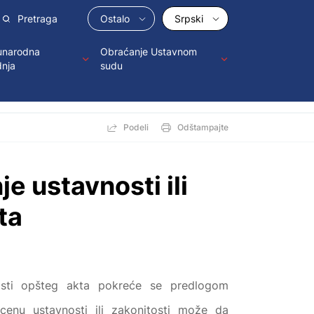
Ostalo
Srpski
narodna
Obraćanje Ustavnom
dnja
sudu
Podeli
Odštampajte
e ustavnosti ili
ta
tosti opšteg akta pokreće se predlogom
enu ustavnosti ili zakonitosti može da