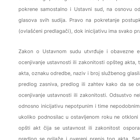
pokrene samostalno i Ustavni sud, na osnovu o
glasova svih sudija. Pravo na pokretanje postu
(
ovlašćeni predlagači
), dok inicijativu ima svako pra
Zakon o Ustavnom sudu utvrđuje i obavezne ele
ocenjivanje ustavnosti ili zakonitosti opšteg akta,
akta, oznaku odredbe, naziv i broj službenog glasil
predlog zasniva, predlog ili zahtev kako da se o
ocenjivanje ustavnosti ili zakonitosti. Odsustvo 
odnosno inicijativu nepotpunim i time nepodobni
ukoliko podnosilac u ostavljenom roku ne otkloni 
opšti akt čija se ustavnost ili zakonitost ospor
predlog se prilaže i overeni prepis tog akta. 