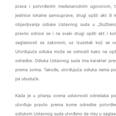
prava i potvrđenim međunarodnim ugovorom, taj
jedinice lokalne samouprave, drugi opšti akt ili
objavljivanja odluke Ustavnog suda u „Služben
pravilo odnosi se i na svaki drugi opšti akt i kol
saglasnosti sa zakonom, uz izuzetak koji se o
Utvrđujuća odluka može se odnositi kako na opšt
odredbe. Odluka Ustavnog suda ima karakter pres
prema svima. Takođe, utvrđujuća odluka nema pov
pa ubuduće.
Kada je u pitanju ocena ustavnosti odredaba 
utvrđuje pravilo prema kome odredbe potvrđ
odlukom Ustavnog suda utvrđeno da nisu u saglasn