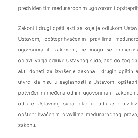
predviđen tim međunarodnim ugovorom i opštepri
Zakoni i drugi opšti akti za koje je odlukom Usta
Ustavom, opšteprihvaćenim pravilima međuna
ugovorima ili zakonom, ne mogu se primenjiva
objavljivanja odluke Ustavnog suda, ako do tog dan
akti doneti za izvršenje zakona i drugih opšti
utvrdi da nisu u saglasnosti s Ustavom, opštep
potvrđenim međunarodnim ugovorima ili zakonom, n
odluke Ustavnog suda, ako iz odluke proizilazi
opšteprihvaćenim pravilima međunarodnog prava
zakonu.