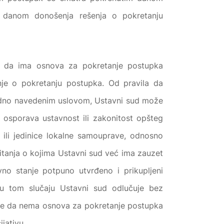
 danom donošenja rešenja o pokretanju
eni da ima osnova za pokretanje postupka
nje o pokretanju postupka. Od pravila da
odno navedenim uslovom, Ustavni sud može
m osporava ustavnost ili zakonitost opšteg
 ili jedinice lokalne samouprave, odnosno
itanja o kojima Ustavni sud već ima zauzet
no stanje potpuno utvrđeno i prikupljeni
u tom slučaju Ustavni sud odlučuje bez
đe da nema osnova za pokretanje postupka
ijativu.