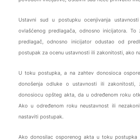
Ustavni sud u postupku ocenjivanja ustavnosti 
ovlašćenog predlagača, odnosno inicijatora. To 
predlagač, odnosno inicijator odustao od predl
postupak za ocenu ustavnosti ili zakonitosti, ako
U toku postupka, a na zahtev donosioca ospore
donošenja odluke o ustavnosti ili zakonitosti
donosiocu opšteg akta, da u određenom roku otklo
Ako u određenom roku neustavnost ili nezakoni
nastaviti postupak.
Ako donosilac osporenog akta u toku postupka d