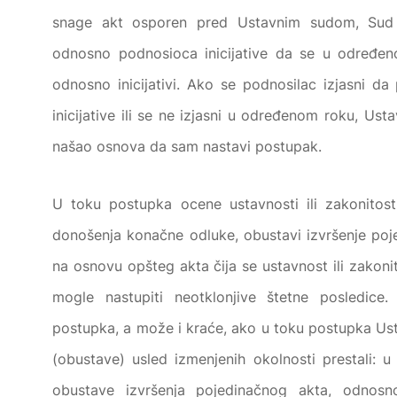
snage akt osporen pred Ustavnim sudom, Sud ć
odnosno podnosioca inicijative da se u određeno
odnosno inicijativi. Ako se podnosilac izjasni d
inicijative ili se ne izjasni u određenom roku, Ust
našao osnova da sam nastavi postupak.
U toku postupka ocene ustavnosti ili zakonitos
donošenja konačne odluke, obustavi izvršenje poje
na osnovu opšteg akta čija se ustavnost ili zakoni
mogle nastupiti neotklonjive štetne posledic
postupka, a može i kraće, ako u toku postupka Ust
(obustave) usled izmenjenih okolnosti prestali: 
obustave izvršenja pojedinačnog akta, odnosn