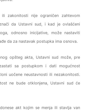
ili zakonitosti nije ograničen zahtevom
znači da Ustavni sud, i kad je ovlašćeni
oga, odnosno inicijative, može nastaviti
 nađe da za nastavak postupka ima osnova.
nog opšteg akta, Ustavni sud može, pre
, zastati sa postupkom i dati mogućnost
ni uočene neustavnosti ili nezakonitosti.
tost ne bude otklonjena, Ustavni sud će
onese akt kojim se menja ili stavlja van