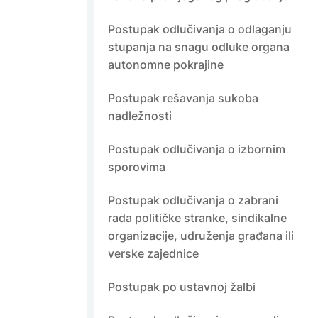
Postupak odlučivanja o odlaganju
stupanja na snagu odluke organa
autonomne pokrajine
Postupak rešavanja sukoba
nadležnosti
Postupak odlučivanja o izbornim
sporovima
Postupak odlučivanja o zabrani
rada političke stranke, sindikalne
organizacije, udruženja građana ili
verske zajednice
Postupak po ustavnoj žalbi