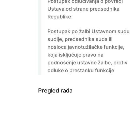
Postupak odlučivanja o povredi
Ustava od strane predsednika
Republike
Postupak po žalbi Ustavnom sudu
sudije, predsednika suda ili
nosioca javnotužilačke funkcije,
koja isključuje pravo na
podnošenje ustavne žalbe, protiv
odluke o prestanku funkcije
Pregled rada