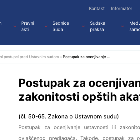
Kontakt
Informator
m
Pravni
Sednice
Sudska
Među
akti
Suda
praksa
sara
ni postupci pred Ustavnim sudom
Postupak za ocenjivanje ...
Postupak za ocenjivanj
zakonitosti opštih aka
(čl. 50-65. Zakona o Ustavnom sudu)
Postupak za ocenjivanje ustavnosti ili zakoni
ovlašćenog predlagača. Takođe, postupak za oc