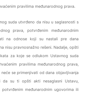
hvaćenim pravilima međunarodnog prava.
vnog suda utvrđeno da nisu u saglasnosti s
rodnog prava, potvrđenim međunarodnim
ti na odnose koji su nastali pre dana
a nisu pravnosnažno rešeni. Nadalje, opšti
h akata za koje se odlukom Ustavnog suda
rihvaćenim pravilima međunarodnog prava,
eće se primenjivati od dana objavljivanja
 da su ti opšti akti nesaglasni Ustavu,
, potvrđenim međunarodnim ugovorima ili