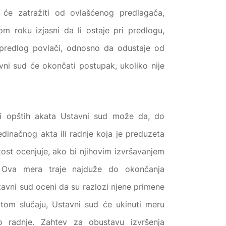
e zatražiti od ovlašćenog predlagača,
m roku izjasni da li ostaje pri predlogu,
a predlog povlači, odnosno da odustaje od
avni sud će okončati postupak, ukoliko nije
ti opštih akata Ustavni sud može da, do
dinačnog akta ili radnje koja je preduzeta
tost ocenjuje, ako bi njihovim izvršavanjem
e. Ova mera traje najduže do okončanja
avni sud oceni da su razlozi njene primene
u tom slučaju, Ustavni sud će ukinuti meru
o radnje. Zahtev za obustavu izvršenja