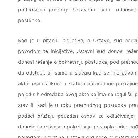
podnošenja predloga Ustavnom sudu, odnosno
postupka.
Kad je u pitanju inicijativa, a Ustavni sud oc
povodom te inicijative, Ustavni sud donosi reše
donosi rešenje o pokretanju postupka, pod preth
da odstupi, ali samo u slučaju kad se inicijativo
akta, osim zakona i statuta autonomne pokrajine
pojedinih odredaba ovog akta kojima se regulišu p
stav ili kad je u toku prethodnog postupka prav
podaci pružaju pouzdan osnov za odlučivanje; 
donošenja rešenja o pokretanju postupka. Ako na
povodom inicijative, Ustavni sud neće prihvatiti inic