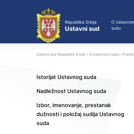
Republika Srbija
O Ustavno
Ustavni sud
sudu
Ustavni sud Republike Srbije
O Ustavnom sudu
Pojedi
Istorijat Ustavnog suda
Nadležnost Ustavnog suda
Izbor, imenovanje, prestanak
dužnosti i položaj sudija Ustavnog
suda