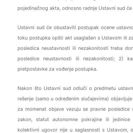
pojedinačnog akta, odnosno radnje Ustavni sud će
Ustavni sud će obustaviti postupak ocene ustavnost
toku postupka opšti akt usaglašen s Ustavom ili 
posledica neustavnosti ili nezakonitosti treba d
posledice neustavnosti ili nezakonitosti; 2)
pretpostavke za vođenje postupka.
Nakon što Ustavni sud odluči o predmetu ustav
rešenje (samo u određenim slučajevima) objavljuje 
za momenat objave vezuju se pravne posledice o
zakon, statut autonomne pokrajine ili jedinice
kolektivni ugovor nije u saglasnosti s Ustavom,