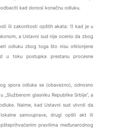
 odbaciti kad donosi konačnu odluku.
i ili zakonitosti opštih akata: 1) kad je u
zakonom, a Ustavni sud nije ocenio da zbog
oneti odluku zbog toga što nisu otklonjene
 kad u toku postupka prestanu procesne
nog spora odluka se (obavezno), odnosno
u „Službenom glasniku Republike Srbije”, a
dluke. Naime, kad Ustavni sud utvrdi da
 lokalne samouprave, drugi opšti akt ili
 opšteprihvaćenim pravilima međunarodnog