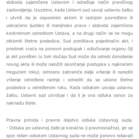
sloboda zajemčena Ustavom i određuje način pravičnog
zadovoljenja. Izuzetno, kada Ustavni sud usvoji ustavnu žalbu
i utvrdi da je osporenim aktom ili radnjom povređeno ili
uskraćeno ljudsko ili manjinsko pravo i sloboda zajemčena
konkretnom odredbom Ustava, a na drugi način se ne mogu
otkloniti štetne posledice, Sud poništava pojedinačni akt, i
predmet vraća na ponovni postupak i odlučivanje organu čiji
je akt poništen (u tom slučaju Sud može da odredi donošenje
novog akta ili može naložiti okončanje postupka u najkraćem
mogućem roku), odnosno zabraniće dalje vršenje ili narediti
vršenje određene radnje i odrediti da se uklone štetne
posledice u određenom roku. Kada odlukom usvaja ustavnu
žalbu, Ustavni sud utvrđuje i da li je ova odluka osnov za
naknadu štete.
Pravna priroda i pravno dejstvo odluke Ustavnog suda.
-
Odluka po ustavnoj žalbi je konačna (i pravnosnažna), jer se
spor rešen odlukom Ustavnog suda ne može ponovo rešavati