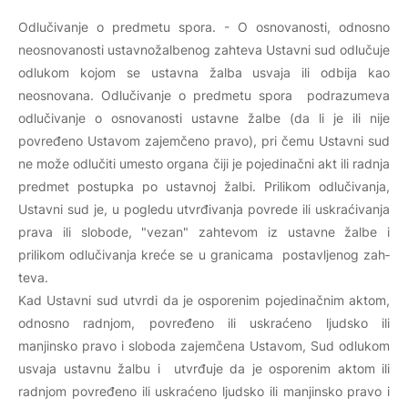
Odlučivanje o predmetu spora. -
O osnovanosti, odnosno
neosnovanosti ustavnožalbenog zahteva Ustavni sud odlučuje
odlukom kojom se ustavna žalba usvaja ili odbija kao
neosnovana. Odlučivanje o predmetu spora podrazumeva
odlučivanje o osnovanosti ustavne žalbe (da li je ili nije
povređeno Ustavom zajemčeno pravo), pri čemu Ustavni sud
ne može odlučiti umesto organa čiji je pojedinačni akt ili radnja
predmet postupka po ustavnoj žalbi. Prilikom odlučivanja,
Ustavni sud je, u pogledu utvrđivanja povrede ili uskraćivanja
prava ili slobode, "vezan" zahtevom iz ustavne žalbe i
prilikom odlučivanja kreće se u granicama postavljenog zah­
te­va.
Kad Ustavni sud utvrdi da je osporenim pojedinačnim aktom,
odnosno radnjom, povređeno ili uskraćeno ljudsko ili
manjinsko pravo i sloboda zajemčena Ustavom, Sud odlukom
usvaja ustavnu žalbu i utvrđuje da je osporenim aktom ili
radnjom povređeno ili uskraćeno ljudsko ili manjinsko pravo i