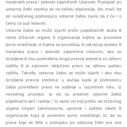
manjinskih prava i sloboda zajamčenih Ustavom. Postupak po
ustavnoj žalbi zasniva se na načelu dispozicije, što znači da
od ovlašćenog podnosioca ustavne žalbe zavisi da li će i o
čemu će sud rešavati.
Ustavna žalba se može izjaviti protiv pojedinačnih akata ili
radnji državnih organa ili organizacija kojima su poverena
javna ovlašćenje, a kojima se povređuju ili uskraćuju ljudska ili
manjinska prava i slobode zajemčena Ustavom, ako su
iscrpljena ili nisu predviđena druga pravna sredstva za njihovu
zaštitu ili je zakonom isključeno pravo na njihovu sudsku
zaštitu. Takođe, ustavna žalba se može izjaviti i ako nisu
iscrpljena pravna sredstva, u slučaju kada je podnosiocu
žalbe povređeno pravo na suđenje u razumnom roku. Iz
navednog proizlazi: a) da su predmet ustavne žalbe
pojedinačni akti i radnje, i to samo oni koji potiču od državnog
organa (organi zakonodavne, upravne i sudske vlasti) ili
organizacije kojoj je povereno javno ovlašćenje; b) da su
prava koja se štite u postupku po ustavnoj žalbi sva ona