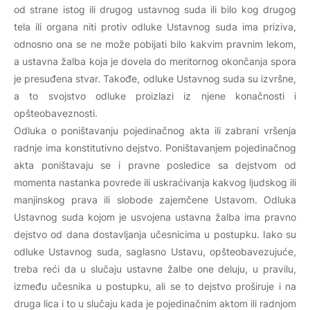
od strane istog ili drugog ustavnog suda ili bilo kog drugog
tela ili organa niti protiv odluke Ustavnog suda ima priziva,
odnosno ona se ne može pobijati bilo kakvim pravnim lekom,
a ustavna žalba koja je dovela do meritornog okončanja spora
je presuđena stvar. Takođe, odluke Ustavnog suda su izvršne,
a to svojstvo odluke proizlazi iz njene konačnosti i
opšteobaveznosti.
Odluka o poništavanju pojedinačnog akta ili zabrani vršenja
radnje ima konstitutivno dejstvo
.
Poništavanjem pojedinačnog
akta poništavaju se i pravne posledice sa dejstvom od
momenta nastanka povrede ili uskraćivanja kakvog ljudskog ili
manjinskog prava ili slobode zajemčene Ustavom. Odluka
Ustavnog suda kojom je usvojena ustavna žalba ima pravno
dejstvo od dana dostavljanja učesnicima u postupku. Iako su
odluke Ustavnog suda, saglasno Ustavu, opšteobavezujuće,
treba reći da u slučaju ustavne žalbe one deluju, u pravilu,
između učesnika u postupku, ali se to dejstvo proširuje i na
druga lica i to
u slučaju kada je pojedinačnim aktom ili radnjom