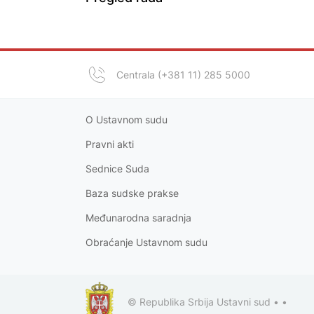
Centrala (+381 11) 285 5000
O Ustavnom sudu
Pravni akt
i
Sednice Suda
Baza sudske prakse
Međunarodna saradnja
Obraćanje Ustavnom sudu
© Republika Srbija Ustavni sud •
•