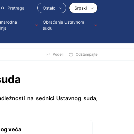
Ostalo
Srpski
narodna
Obraćanje Ustavnom
dnja
sudu
Podeli
Odštampajte
suda
nadležnosti na sednici Ustavnog suda,
log veća