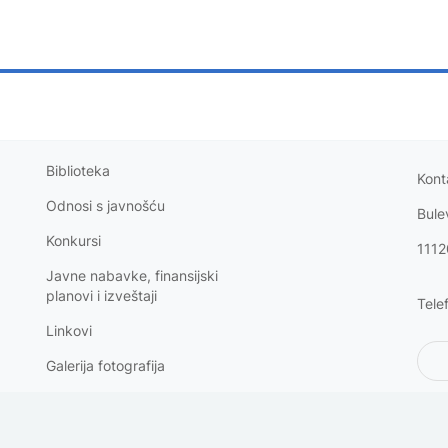
Biblioteka
Kont
Odnosi s
javnošću
Bule
Konkursi
1112
Javne nabavke, finansijski
planovi i izveštaji
Tele
Linkovi
Galerija fotografija