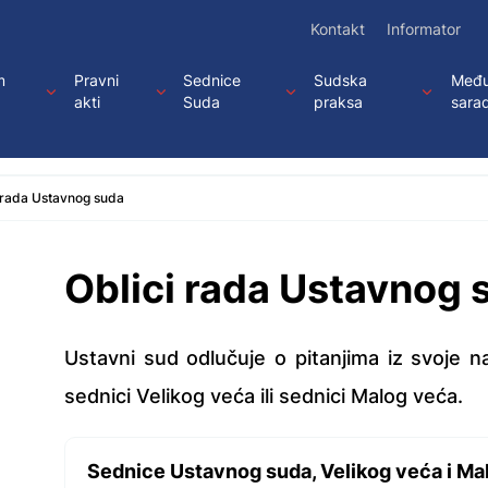
Kontakt
Informator
m
Pravni
Sednice
Sudska
Među
akti
Suda
praksa
sara
 rada Ustavnog suda
Oblici rada Ustavnog 
Ustavni sud odlučuje o pitanjima iz svoje 
sednici Velikog veća ili sednici Malog veća.
Sednice Ustavnog suda, Velikog veća i Ma