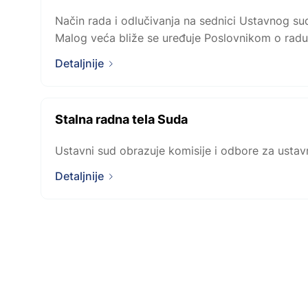
Način rada i odlučivanja na sednici Ustavnog su
Malog veća bliže se uređuje Poslovnikom o radu
Detaljnije
Stalna radna tela Suda
Ustavni sud obrazuje komisije i odbore za ustavn
Detaljnije