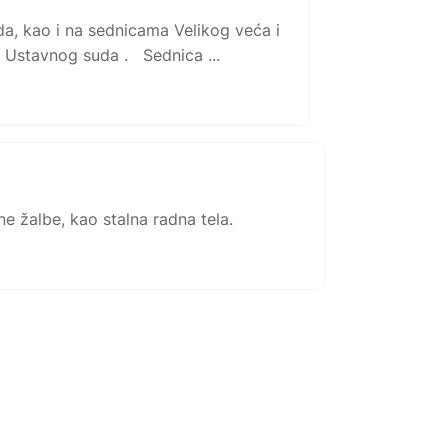
da, kao i na sednicama Velikog veća i
 Ustavnog suda . Sednica ...
e žalbe, kao stalna radna tela.