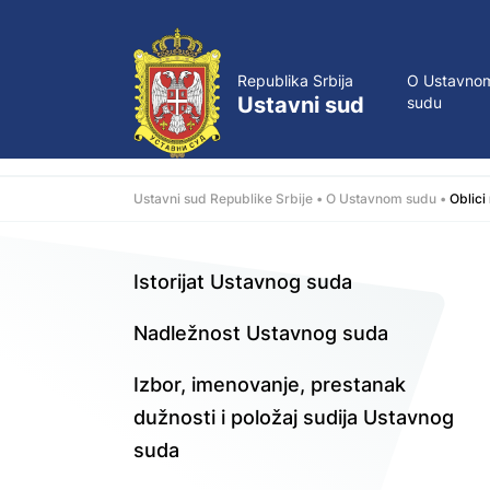
Republika Srbija
O Ustavno
Ustavni sud
sudu
Ustavni sud Republike Srbije
O Ustavnom sudu
Oblici
Istorijat Ustavnog suda
Nadležnost Ustavnog suda
Izbor, imenovanje, prestanak
dužnosti i položaj sudija Ustavnog
suda