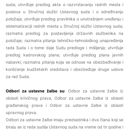
suda; utvrđuje predlog akta o razvrstavanju radnih mesta i
poslova u Stručnoj službi Ustavnog suda i o određivanju
položaja; utvrđuje predlog pravilnika o unutrašnjem uređenju i
sistematizaciji radnih mesta u Stručnoj službi Ustavnog suda;
razmatra predlog za postavljenja državnih službenika na
položaje; razmatra pitanja tehničko-tehnološkog unapređenja
rada Suda i o tome daje Sudu predloge i mišljenja; utvrđuje
predlog kadrovskog plana; utvrđuje predlog plana javnih
nabavki; razmatra pitanja koja se odnose na obezbeđivanje i
korišćenje budžetskih sredstava i obezbeđuje druge uslove
za rad Suda.
Odbori za ustavne žalbe su
: Odbor za ustavne žalbe iz
oblasti krivičnog prava, Odbor za ustavne žalbe iz oblasti
građanskog prava i Odbor za ustavne žalbe iz oblasti
upravnog prava.
Odbori za ustavne žalbe imaju predsednika i dva člana koji se
biraju se iz reda sudija Ustavnog suda na vreme od tri godine i