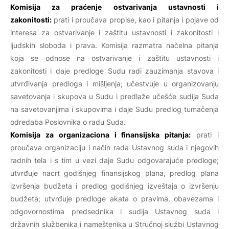
Komisija za praćenje ostvarivanja ustavnosti i
zakonitosti:
prati i proučava propise, kao i pitanja i pojave od
interesa za ostvarivanje i zaštitu ustavnosti i zakonitosti i
ljudskih sloboda i prava. Komisija razmatra načelna pitanja
koja se odnose na ostvarivanje i zaštitu ustavnosti i
zakonitosti i daje predloge Sudu radi zauzimanja stavova i
utvrđivanja predloga i mišljenja; učestvuje u organizovanju
savetovanja i skupova u Sudu i predlaže učešće sudija Suda
na savetovanjima i skupovima i daje Sudu predlog tumačenja
odredaba Poslovnika o radu Suda.
Komisija za organizaciona i finansijska pitanja:
prati i
proučava organizaciju i način rada Ustavnog suda i njegovih
radnih tela i s tim u vezi daje Sudu odgovarajuće predloge;
utvrđuje nacrt godišnjeg finansijskog plana, predlog plana
izvršenja budžeta i predlog godišnjeg izveštaja o izvršenju
budžeta; utvrđuje predloge akata o pravima, obavezama i
odgovornostima predsednika i sudija Ustavnog suda i
državnih službenika i nameštenika u Stručnoj službi Ustavnog