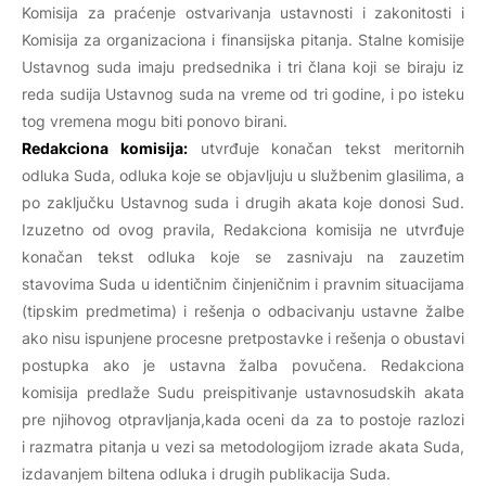
Komisija za praćenje ostvarivanja ustavnosti i zakonitosti i
Komisija za organizaciona i finansijska pitanja. Stalne komisije
Ustavnog suda imaju predsednika i tri člana koji se biraju iz
reda sudija Ustavnog suda na vreme od tri godine, i po isteku
tog vremena mogu biti ponovo birani.
Redakciona komisija:
utvrđuje konačan tekst meritornih
odluka Suda, odluka koje se objavljuju u službenim glasilima, a
po zaključku Ustavnog suda i drugih akata koje donosi Sud.
Izuzetno od ovog pravila, Redakciona komisija ne utvrđuje
konačan tekst odluka koje se zasnivaju na zauzetim
stavovima Suda u identičnim činjeničnim i pravnim situacijama
(tipskim predmetima) i rešenja o odbacivanju ustavne žalbe
ako nisu ispunjene procesne pretpostavke i rešenja o obustavi
postupka ako je ustavna žalba povučena. Redakciona
komisija predlaže Sudu preispitivanje ustavnosudskih akata
pre njihovog otpravljanja,kada oceni da za to postoje razlozi
i razmatra pitanja u vezi sa metodologijom izrade akata Suda,
izdavanjem biltena odluka i drugih publikacija Suda.