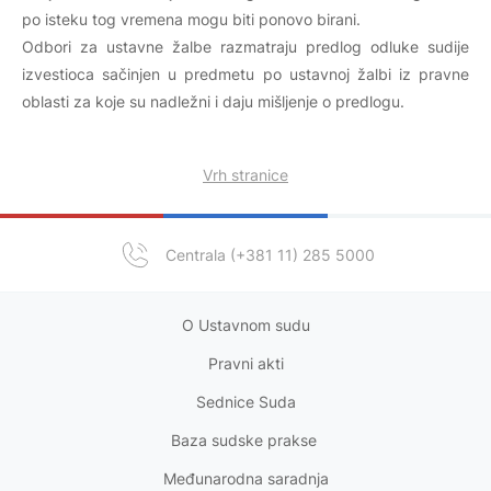
po isteku tog vremena mogu biti ponovo birani.
Odbori za ustavne žalbe razmatraju predlog odluke sudije
izvestioca sačinjen u predmetu po ustavnoj žalbi iz pravne
oblasti za koje su nadležni i daju mišljenje o predlogu.
Vrh stranice
Centrala (+381 11) 285 5000
O Ustavnom sudu
Pravni akt
i
Sednice Suda
Baza sudske prakse
Međunarodna saradnja