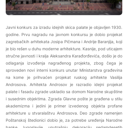
Javni konkurs za izradu idejnih skica palate je objavljen 1930.
godine. Prvu nagradu na javnom konkursu je dobio projekat
zagrebačkih arhitekata Josipa Pičmana i Andrije Baranjija, koji
je bio rešen u duhu moderne arhitekture. Kasnije, pod uticajem
stručne javnosti i kralja Aleksandra Karađorđevića, došlo je do
odlaganja izvođenja nagrađenog projekta, zbog čega je
sproveden novi interni konkurs unutar Ministarstva građevina
na kome je prihvaćen projekat ruskog arhitekte Vasilija
Androsova. Arhitekta Androsov je razradio idejni projekat
palate i fasadu zgrade uskladio sa domom Narodne skupštine
i susednim objektima. Zgrada Glavne pošte je građena u stilu
akademizma i jedini je primer izvedenog objekta profane
arhitekture u stvaralaštvu Androsova. Deo zgrade namenjen
Poštanskoj štedionici dobio je, za potrebe uređenja Narodne
banke Jugoslavije, unutrašnju dekoraciju sedamdesetih