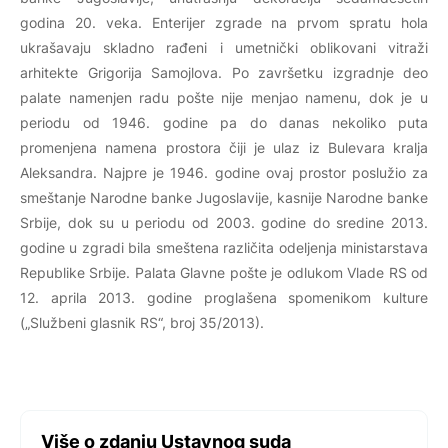
godina 20. veka. Enterijer zgrade na prvom spratu hola
ukrašavaju skladno rađeni i umetnički oblikovani vitraži
arhitekte Grigorija Samojlova. Po završetku izgradnje deo
palate namenjen radu pošte nije menjao namenu, dok je u
periodu od 1946. godine pa do danas nekoliko puta
promenjena namena prostora čiji je ulaz iz Bulevara kralja
Aleksandra. Najpre je 1946. godine ovaj prostor poslužio za
smeštanje Narodne banke Jugoslavije, kasnije Narodne banke
Srbije, dok su u periodu od 2003. godine do sredine 2013.
godine u zgradi bila smeštena različita odeljenja ministarstava
Republike Srbije. Palata Glavne pošte je odlukom Vlade RS od
12. aprila 2013. godine proglašena spomenikom kulture
(„Službeni glasnik RS“, broj 35/2013).
Više o zdanju Ustavnog suda