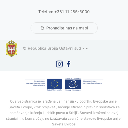
Telefon: +381 11 285-5000
Pronađite nas na mapi
© Republika Srbija Ustavni sud •
•
Ova veb stranica je izrađena uz finansijsku podršku Evropske unije i
Saveta Evrope, kroz projekat „Jačanje efikasnih pravnih sredstava za
sprečavanje kršenja ljudskih prava u Srbiji“. Stavovi izraženi na ovoj
stranici ni u kom slučaju ne izražavaju zvanične stavove Evropske unije i
Saveta Evrope.