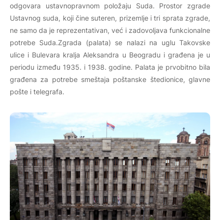
odgovara ustavnopravnom položaju Suda. Prostor zgrade
Ustavnog suda, koji čine suteren, prizemlje i tri sprata zgrade,
ne samo da je reprezentativan, već i zadovoljava funkcionalne
potrebe Suda.Zgrada (palata) se nalazi na uglu Takovske
ulice i Bulevara kralja Aleksandra u Beogradu i građena je u
periodu između 1935. i 1938. godine. Palata je prvobitno bila
građena za potrebe smeštaja poštanske štedionice, glavne
pošte i telegrafa.